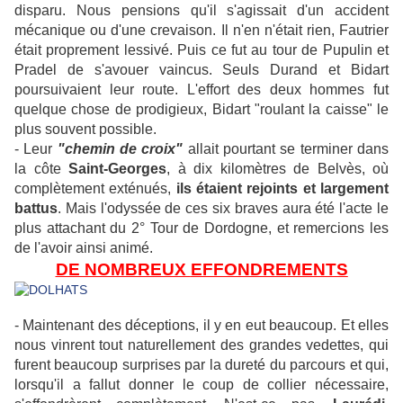
disparu. Nous pensions qu'il s'agissait d'un accident
mécanique ou d'une crevaison. Il n'en n'était rien, Fautrier
était proprement lessivé. Puis ce fut au tour de Pupulin et
Pradel de s'avouer vaincus. Seuls Durand et Bidart
poursuivaient leur route. L'effort des deux hommes fut
quelque chose de prodigieux, Bidart "roulant la caisse" le
plus souvent possible.
- Leur
"chemin de croix"
allait pourtant se terminer dans
la côte
Saint-Georges
, à dix kilomètres de Belvès, où
complètement exténués,
ils étaient rejoints et largement
battus
. Mais l'odyssée de ces six braves aura été l'acte le
plus attachant du 2° Tour de Dordogne, et remercions les
de l'avoir ainsi animé.
DE NOMBREUX
EFFONDREMENTS
- Maintenant des déceptions, il y en eut beaucoup. Et elles
nous vinrent tout naturellement des grandes vedettes, qui
furent beaucoup surprises par la dureté du parcours et qui,
lorsqu'il a fallut donner le coup de collier nécessaire,