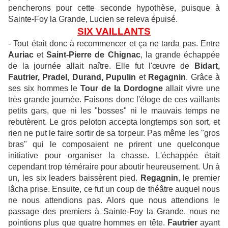
pencherons pour cette seconde hypothèse, puisque à
Sainte-Foy la Grande, Lucien se releva épuisé.
SIX VAILLANTS
- Tout était donc à recommencer et ça ne tarda pas. Entre
Auriac
et
Saint-Pierre de Chignac
, la grande échappée
de la journée allait naître.
Elle fut l'œuvre de
Bidart,
Fautrier, Pradel, Durand, Pupulin
et
Regagnin
. Grâce à
ses six hommes le
Tour de la Dordogne
allait vivre une
très grande journée. Faisons donc l'éloge de ces vaillants
petits gars, que ni les "bosses" ni le mauvais temps ne
rebutèrent.
Le gros peloton accepta longtemps son sort, et
rien ne put le faire sortir de sa torpeur. Pas même les "gros
bras" qui le composaient ne prirent une quelconque
initiative pour organiser la chasse.
L'échappée était
cependant trop téméraire pour aboutir heureusement. Un à
un, les six leaders baissèrent pied.
Regagnin
, le premier
lâcha prise.
Ensuite, ce fut un coup de théâtre auquel nous
ne nous attendions pas. Alors que nous attendions le
passage des premiers à Sainte-Foy la Grande, nous ne
pointions plus que quatre hommes en tête.
Fautrier
ayant