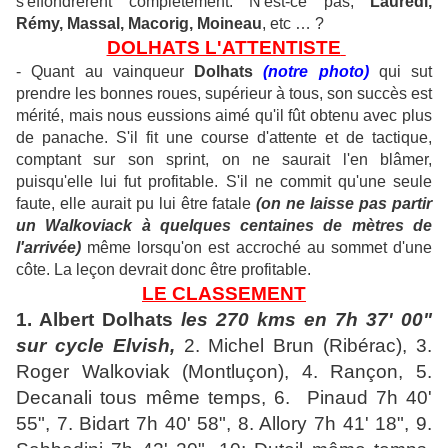
s'effondrèrent complètement. N'est-ce pas,
Laurédi,
Rémy, Massal, Macorig, Moineau
, etc … ?
DOLHATS L'ATTENTISTE
- Quant au vainqueur
Dolhats
(notre photo)
qui sut
prendre les bonnes roues, supérieur à tous, son succès est
mérité, mais nous eussions aimé qu'il fût obtenu avec plus
de panache.
S'il fit une course d'attente et de tactique,
comptant sur son sprint, on ne saurait l'en blâmer,
puisqu'elle lui fut profitable. S'il ne commit qu'une seule
faute, elle aurait pu lui être fatale
(on ne laisse pas partir
un Walkoviack à quelques centaines de mètres de
l'arrivée)
même lorsqu'on est accroché au sommet d'une
côte. La leçon devrait donc être profitable.
LE CLASSEMENT
1. Albert Dolhats
les 270 kms en 7h 37' 00"
sur cycle Elvish,
2. Michel Brun (Ribérac), 3.
Roger Walkoviak (Montluçon), 4. Rançon, 5.
Decanali tous même temps, 6. Pinaud 7h 40'
55", 7. Bidart 7h 40' 58", 8. Allory 7h 41' 18", 9.