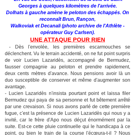
Georges à quelques kilomètres de l'arrivée.
Dolhats à gauche amène le peloton des échappés. On
reconnaît Brun, Rançon,
Walkoviak et Decanali (photo archive de l'Athlète -
opérateur Guy Carlsen).
UNE ATTAQUE POUR RIEN
- Dès l'envolée, les premières escarmouches se
déclenchent. Vu le terrain accidenté, on ne fut point surpris
de voir Lucien Lazaridès, accompagné de Bermudez,
fausser compagnie au peloton et prendre rapidement,
deux cents mètres d'avance. Nous pensions avoir là un
duo susceptible de conserver et même d'augmenter son
avantage.
- Lucien Lazaridès n'insista pourtant point et laissa filer
Bermudez qui paya de sa personne et fut bêtement arrêté
par une crevaison. Si nous avons parlé de cette première
fugue, c'est la présence de Lucien Lazaridès qui nous y a
invité, car le frère d'Apo nous déçut énormément par la
suite. Est-ce cette pluie continuelle qui le handicapa à ce
point, ou bien le train de la course l'écœura-t-il ? Nous