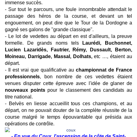
immense succès.
- Sur tout le parcours, une foule innombrable attendait le
passage des héros de la course, et devant un tel
engouement, on peut dire que le Tour de la Dordogne a
gagné ses galons de "grande classique".
- Le lot de vedettes au départ en est d'ailleurs, la preuve
formelle. De grands noms tels
Laurédi, Buchonnet,
Lucien Lazaridès, Fautrier, Rémy, Dussault, Berton,
Moineau, Darrigade, Massal, Dolhats,
etc …, étaient au
départ.
- Il est vrai que qualificative au
championnat de France
professionnels
, bon nombre de ces vedettes étaient
venues disputer cette épreuve avec l'idée de glaner de
nouveaux points
pour le classement des candidats au
titre national.
- Belvès en liesse accueillit tous ces champions, et au
départ, on ne pouvait douter de la complète réussite de la
course malgré le temps épouvantable qui présida aux
opérations de contrôle.
- En vue du Coux, l'ascension de la côte de Saint-