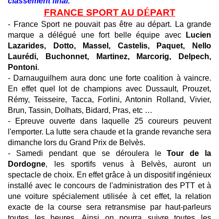
classement final.
FRANCE SPORT AU D
É
PART
- France Sport ne pouvait pas être au départ. La grande
marque a délégué une fort belle équipe avec
Lucien
Lazarides, Dotto, Massel, Castelis, Paquet, Nello
Laurédi, Buchonnet, Martinez, Marcorig, Delpech,
Pontoni
.
- Darnauguilhem aura donc une forte coalition à vaincre.
En effet quel lot de champions avec Dussault, Prouzet,
Rémy, Teisseire, Tacca, Forlini, Antonin Rolland, Vivier,
Brun, Tassin, Dolhats, Bidard, Pras, etc …
- Epreuve ouverte dans laquelle 25 coureurs peuvent
l'emporter. La lutte sera chaude et la grande revanche sera
dimanche lors du Grand Prix de Belvès.
- Samedi pendant que se déroulera le
Tour de la
Dordogne
, les sportifs venus à Belvès, auront un
spectacle de choix. En effet grâce à un dispositif ingénieux
installé avec le concours de l'administration des PTT et à
une voiture spécialement utilisée à cet effet, la relation
exacte de la course sera retransmise par haut-parleurs
toutes les heures. Ainsi on pourra suivre toutes les