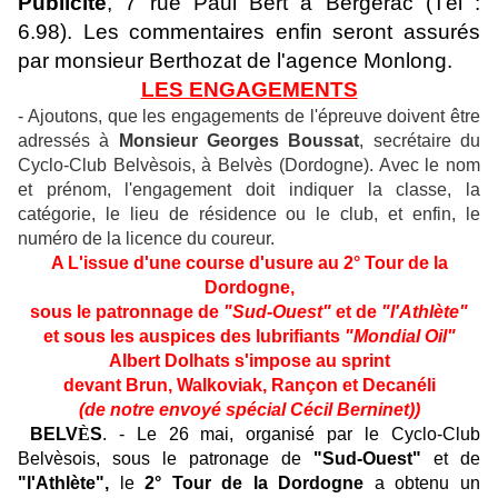
Publicité
, 7 rue Paul Bert à Bergerac (Tél :
6.98). Les commentaires enfin seront assurés
par monsieur Berthozat de l'agence Monlong.
LES ENGAGEMENTS
- Ajoutons, que les engagements de l'épreuve doivent être
adressés à
Monsieur Georges Boussat
, secrétaire du
Cyclo-Club Belvèsois, à Belvès (Dordogne). Avec le nom
et prénom, l'engagement doit indiquer la classe, la
catégorie, le lieu de résidence ou le club, et enfin, le
numéro de la licence du coureur.
A L'issue d'une course d'usure au 2° Tour de la
Dordogne,
sous le patronnage de
"Sud-Ouest"
et de
"l'Athlète"
et sous les auspices des lubrifiants
"Mondial Oil"
Albert Dolhats s'impose au sprint
devant Brun, Walkoviak, Rançon et Decanéli
(de notre envoyé spécial Cécil Berninet))
BELV
È
S
. - Le 26 mai, organisé par le Cyclo-Club
Belvèsois, sous le patronage de
"Sud-Ouest"
et de
"l'Athlète",
le
2° Tour de la Dordogne
a obtenu un