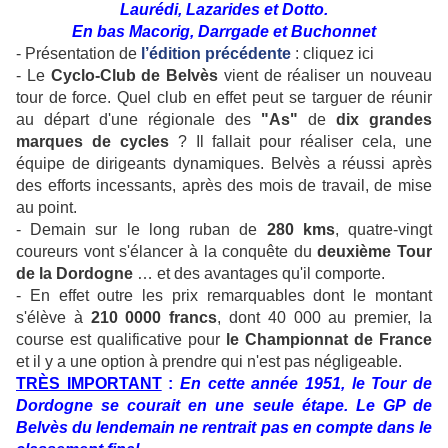
Laurédi, Lazarides et Dotto.
En bas Macorig, Darrgade et Buchonnet
- Présentation de
l’édition précédente
: cliquez ici
- Le
Cyclo-Club de Belvès
vient de réaliser un nouveau
tour de force. Quel club en effet peut se targuer de réunir
au départ d'une régionale des
"As"
de
dix grandes
marques de cycles
? Il fallait pour réaliser cela, une
équipe de dirigeants dynamiques. Belvès a réussi après
des efforts incessants, après des mois de travail, de mise
au point.
- Demain sur le long ruban de
280 kms
, quatre-vingt
coureurs vont s'élancer à la conquête du
deuxième Tour
de la Dordogne
… et des avantages qu'il comporte.
- En effet outre les prix remarquables dont le montant
s'élève à
210 0000 francs
, dont 40 000 au premier, la
course est qualificative pour
le Championnat de France
et il y a une option à prendre qui n'est pas négligeable.
TR
È
S IMPORTANT
:
En cette année 1951, le Tour de
Dordogne se courait en une seule étape. Le GP de
Belvès du lendemain ne rentrait pas en compte dans le