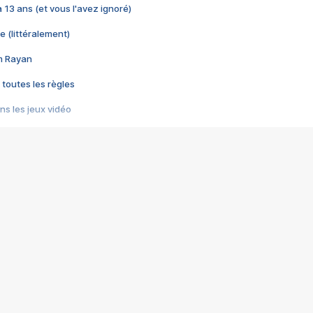
 a 13 ans (et vous l'avez ignoré)
e (littéralement)
im Rayan
 toutes les règles
s les jeux vidéo
us choquant de Rockstar ? - Le scandale BULLY
e plus moche de Steam
du RÊVE tourne au CAUCHEMAR
pendant 8 heures
it… à tort
umiliés par un jeu vidéo
ire - Final Fantasy 8
ti un empire - Age of Empires