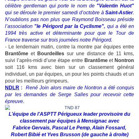
célèbre gentleman qui porte le nom de
"Valentin Huot"
qui se déroule le premier samedi d’octobre à
Saint-Astier
.
N’oublions pas non plus que Raymond Boisseau préside
l’association
"le Périgord par la Cyclisme",
qui a été en
1994 très active et déterminante pour que le Tour de
France traverse sur trois journées notre Périgord.
- Le lendemain matin, contre la montre par équipes entre
Brantôme
et
Bourdeilles
sur une distance de 11 kms,
suivi l’après-midi d’une étape entre
Brantôme
et
Nontron
soit 116 kms avec bien sur un classement général
individuel, un par équipes, un pour les points chauds et un
pour les meilleurs grimpeurs.
NDLR
:
René Join alors maire de Nontron a été conquis
par les demandes de Serge Salles pour recevoir cette
épreuve
.
L’équipe de l’ASPTT Périgueux leader provisoire du
classement par équipes à Mensignac avec
Fabrice Gervais, Pascal Le Pemp, Alain Fossard,
Robert Bibié et Yves Brusson (de gauche à droite)