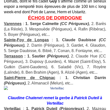
Dolhats, dont le fils cadet
Guy
s’affirme comme un sérieux
espoir a remporté trois épreuves de plus de 100 km c long
week-end dont Port de Lanne, Herm et Ustaritz.
ÉCHOS DE DORDOGNE
Varennes
:
1. Serge Calmette
(CC Périgueux),
2. Barès
(La Réole), 3. Mespouède (Périgueux), 4. Rafin (Ribérac),
5. Boyer (Périgueux), etc...
Sainte-Foy de Longas
:
1. Claude Daubisse
(CC
Périgueux),
2. Darrin (Périgueux), 3. Gardet, 4. Glaudon,
5. Serge Daubisse, 6. Bibié, 7. Conan, 8. Fontayne, etc...
Terrasson
: 1. Sautier
(Périgueux),
2. Claude Hue (CC
Périgueux), 3. Dupouy (Lourdes), 4. Mazet (Saint-Eloy), 5.
Gutkin (Saint-Gaudens), 6. Saladié (Vic), 7. Royère
(Lalinde), 8. Ben Brahim (Agen), 9. Alizié (Agen), etc...
S
aint-Pierre de Chignac
: 1. Christian Darrin
(Périgueux),
2. Almanacil (Melun), etc...
Claudine Chatenet remet la gerbe à Patrick Duteil à
Verteillac
Verteillac
:
1. Patrick Duteil
(Prigonrieux),
2. Mazeau