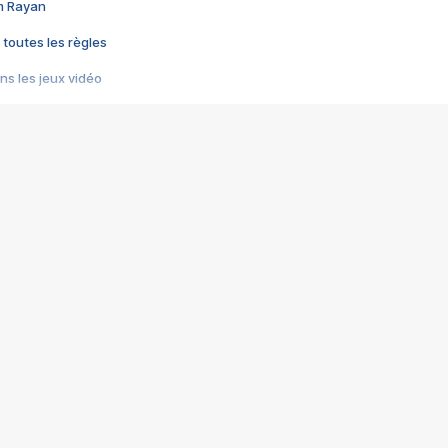
im Rayan
 toutes les règles
s les jeux vidéo
us choquant de Rockstar ? - Le scandale BULLY
e plus moche de Steam
du RÊVE tourne au CAUCHEMAR
pendant 8 heures
it… à tort
umiliés par un jeu vidéo
ire - Final Fantasy 8
ti un empire - Age of Empires
story DOFUS
tard, il crée l'un des pires jeux de tous les temps, MindsEye.