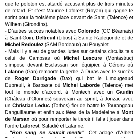
que le peloton est attardé accusant plus de trois minutes
de retard. Et c’est Maurice Laforest (Royan) qui gagne le
sprint pour la troisième place devant de Santi (Talence) et
Wilhem (Girondins).
- D’autres succès notables avec
Colorado
(CC Béarnais)
à Saint-Goin,
Deltreuil
(Libos) à Sainte Radegonde et de
Michel Redoulez
(SAM Bordeaux) au Pouyalet.
- Mais il y a eu de grandes luttes sur certains circuits tels
celui de Campsas où
Michel Lescure
(Montastruc)
s’impose devant Esclassan son équipier, à Cérons où
Lalanne
(Gan) remporte la gerbe, à Duras avec le succès
de
Roger Darrigade
(Dax) qui bat le Limougeaud
Dubreuil, à Barbaste où
Michel Laborde
(Talence) met
tout le monde d’accord, à Montech avec un
Gaudin
(Château d’Olonnes) souverain au sprint, à Jonzac avec
un
Christian Leduc
(Tarbes) fier de battre le Tourangeau
Danguillaume et enfin aux fêtes de la Madeleine à
Mont
de Marsan
où pour remporter le tiercé il fallait jouer dans
l’ordre
Laforest
, Saladié et Lalanne.
-
"Bon sang ne saurait mentir".
Cet adage d’Albert