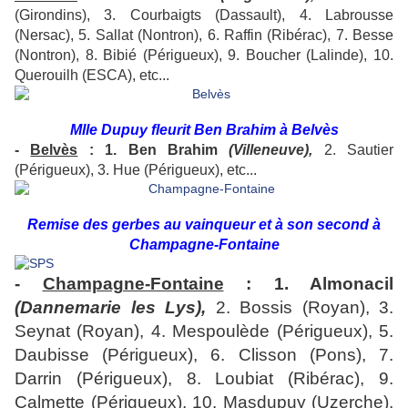
(Girondins), 3. Courbaigts (Dassault), 4. Labrousse
(Nersac), 5. Sallat (Nontron), 6. Raffin (Ribérac), 7. Besse
(Nontron), 8. Bibié (Périgueux), 9. Boucher (Lalinde), 10.
Querouilh (ESCA), etc...
Mlle Dupuy fleurit Ben Brahim à Belvès
-
Belvès
: 1. Ben Brahim
(Villeneuve),
2. Sautier
(Périgueux), 3. Hue (Périgueux), etc...
Remise des gerbes au vainqueur et à son second à
Champagne-Fontaine
-
Champagne-Fontaine
: 1. Almonacil
(Dannemarie les Lys),
2. Bossis (Royan), 3.
Seynat (Royan), 4. Mespoulède (Périgueux), 5.
Daubisse (Périgueux), 6. Clisson (Pons), 7.
Darrin (Périgueux), 8. Loubiat (Ribérac), 9.
Calmette (Périgueux), 10. Masdupuy (Uzerche),