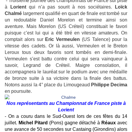
- Troisième journée des championnats de France sur piste
à
Lorient
qui n’a pas sourit à nos sociétaires.
Loïck
Chalmé
largement qualifié en quart de finale est tombé sur
un redoutable Daniel Morelon et termine ainsi son
aventure. Mais Morelon (US Créteil) constituait le favori
puisque c’est lui qui a été titré en vitesse amateurs. On
comptait alors sur
Eric Vermeulen
(US Talence) pour la
vitesse des cadets. Or là aussi, Vermeulen et le Breton
Leroux tous deux favoris sont tombés en demi-finale.
Vermeulen s’est battu contre celui qui sera vainqueur à
savoir, Legrand de Créteil. Maigre consolation, il
accompagnera le lauréat sur le podium avec une médaille
de bronze suite à sa victoire dans la finale des battus.
Notons aussi la 4° place du Limougeaud
Philippe Decima
en poursuite.
Nos représentants au Championnat de France piste à
Lorient
- On a couru dans le Sud-Ouest lors de ces fêtes du 14
juillet.
Michel Pitard
(Pons) gagne détaché à
Réaux
avec
une avance de 50 secondes sur Castaing (Girondins) alors