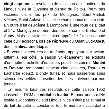
vingt-sept ans
la révélation de la saison aux frontières du
Limousin, de la Guyenne et du sud du Poitou. Parmi ses
victoires citons les prix de Montignac, Saint-Martial,
Vélines, Saint-Aulaye, Lisle et le championnat de son club.
En outre il fut deuxième à Montboyer à une roue de Bidart
et 3° à Montguyon derrière des clients comme Bertrand et
Aubry. Mais sa victoire la plus appréciée fut sans doute
celle qu’il accrocha lors de l’épreuve du Quart Sud-Ouest,
dont
il enleva une étape.
-
Et venant après ces deux ténors, appuyant leur action,
luttant à leur côté, la saison vit également les exploits
d’une jolie brochette d’outsiders possibles comme
Munini
et
Devaud
remportant chacun cinq victoires, Rotrou et
Lachartre (deux), Blondy (une), et nous passerons sous
silence les petites coursettes des fêtes enlevées par nos
jeunes.
-
En résumé tous ces résultats de cette saison 1952
classent le RCM en
véritable leader
. Et pour une société
isolée aux confins du sud Limousin, ce n’était pas si mal et
du fait de cette circonstance tout le monde s’accordait à