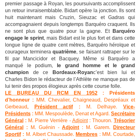
premier passage à Royan, les poursuivants accomplissent
un retour invraisemblable. Bidart opère la jonction. Ils sont
huit maintenant mais Cruzin, Sieuzac et Gadras qui
accompagnaient depuis longtemps Barquéro craquent. Ils
ne sont plus que quatre pour la gagne. Et
Barquéro
engage le sprint
, mais Bidart est le plus fort et dans cette
longue ligne de quatre cent mètres, Barquéro héroïque et
courageux terminera
quatrième
, se faisant rattraper sur le
fil par Mancicidor et Bacquey. Même si Barquéro a
manqué le podium,
le grand homme et le grand
champion
de ce
Bordeaux-Royan
c’est bien lui et
Charles Bidon le rédacteur de l’Athlète ne manque pas de
lui tenir des propos élogieux après cette course folle.
LE BUREAU DU RCM EN 1952
:
Présidents
d’honneur
:
MM. Chevalier, Chaigneaud, Despréaux et
Gerbeaud
,
Président actif
:
M. Delhaye.
Vice-
Présidents
:
MM. Mespoulède, Denat et Agard.
Secrétaire
Général
:
M. Pierre Verrière -
Adjoint
: Thouron.
Trésorier
Général
:
M. Guénin -
Adjoint
: M. Garem.
Directeur
Sportif
:
M. Albert Chaussade.
Membres
: MM. Courtade,