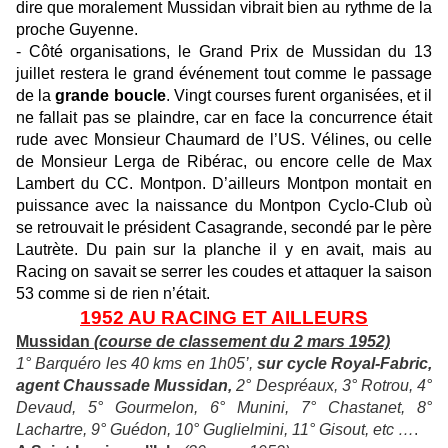
dire que moralement Mussidan vibrait bien au rythme de la
proche Guyenne.
-
Côté organisations, le Grand Prix de Mussidan du 13
juillet restera le grand événement tout comme le passage
de la
grande boucle
. Vingt courses furent organisées, et il
ne fallait pas se plaindre, car en face la concurrence était
rude avec Monsieur Chaumard de l’US. Vélines, ou celle
de Monsieur Lerga de Ribérac, ou encore celle de Max
Lambert du CC. Montpon. D’ailleurs Montpon montait en
puissance avec la naissance du Montpon Cyclo-Club où
se retrouvait le président Casagrande, secondé par le père
Lautrète. Du pain sur la planche il y en avait, mais au
Racing on savait se serrer les coudes et attaquer la saison
53 comme si de rien n’était.
1952 AU RACING ET AILLEURS
Mussidan
(course de classement du 2 mars 1952)
1° Barquéro les 40 kms en 1h05’,
sur cycle Royal-Fabric,
agent Chaussade Mussidan,
2° Despréaux, 3° Rotrou, 4°
Devaud, 5° Gourmelon, 6° Munini, 7° Chastanet, 8°
Lachartre, 9° Guédon, 10° Guglielmini, 11° Gisout, etc …
.