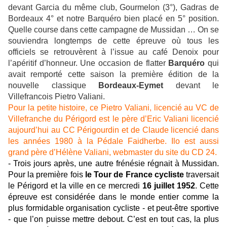
devant Garcia du même club, Gourmelon (3°), Gadras de
Bordeaux 4° et notre Barquéro bien placé en 5° position.
Quelle course dans cette campagne de Mussidan … On se
souviendra longtemps de cette épreuve où tous les
officiels se retrouvèrent à l’issue au café Denoix pour
l’apéritif d’honneur. Une occasion de flatter
Barquéro
qui
avait remporté cette saison la première édition de la
nouvelle classique
Bordeaux-Eymet
devant le
Villefrancois Pietro Valiani.
Pour la petite histoire, ce Pietro Valiani, licencié au VC de
Villefranche du Périgord est le père d’Eric Valiani licencié
aujourd’hui au CC Périgourdin et de Claude licencié dans
les années 1980 à la Pédale Faidherbe. Ilo est aussi
grand père d’Hélène Valiani, webmaster du site du
CD 24.
-
Trois jours après, une autre frénésie régnait à Mussidan.
Pour la première fois
le Tour de France cycliste
traversait
le Périgord et la ville en ce mercredi
16 juillet 1952
. Cette
épreuve est considérée dans le monde entier comme la
plus formidable organisation cycliste - et peut-être sportive
- que l’on puisse mettre debout. C’est en tout cas, la plus