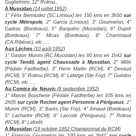
Guglielmini, 12° Rotrou.
.
A Mussidan
(14 juillet 1952)
1° Félix Bermudez (SC.Limoux) les 150 kms en 3h50
sur
cycle Métropole
, 2° Garcia (Limoux), 3° Gourmelon, 4°
Gadras (Bordeaux), 5° Barquéro (Mussidan), 6° Dupré
(Bordeaux), 7° Micas (Bordeaux), 8° Chaminaud
(CA.Ribérac), etc ...
.
Aux Lèches
(10 août 1952)
1° Gaston Munini (RC.Mussidan) les 60 kms en 1h42
sur
cycle Tendil, agent Chaussade à Mussidan,
2° Mille
(Pédale Faidherbe), 3° Henri Martin (RCM), 4° Devaud
(RCM), 5° Rotrou (RCM), 6° Lafarge (Ste Foy), 7° Guédon
(RCM), etc …
.
Au Comice de Neuvic
(8 septembre 1952)
1° Marcel Boucherie (Pédale Faidherbe) les 105 kms en
2h05
sur cycle Rochet agent Personne à Périgueux
, 2°
Munini (RCM), 3° Barès (Ste Foy), 4° Arnaud (Bordeaux)
5° Lachartre (RCM), 6° Lacoste (Périgueux), 7° Rotrou
(RCM), 8° Laforêt
.
A Mussidan
(19 octobre 1952 Championnat du RCM)
1° François Gourmelon les 100 kms en 2h41’
sur cycle