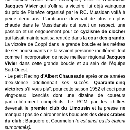
Jacques Vivier
qui s’offrira la victoire, lui déjà vainqueur
du prix de Planèze organisé par le RC. Mussidan voilà à
peine deux ans. L’ambiance devenait de plus en plus
chaude dans le Mussidanais qui avait un respect, une
passion et un engouement pour ce
cyclisme de clocher
qui faisait maintenant sa rentrée dans la
cour des grands
.
La victoire de Coppi dans la grande boucle et les mérites
de ses poursuivants ne laissaient personne indifférent, tout
comme l’incorporation de notre meilleur régional
Jacques
Vivier
dans cette grande boucle et au sein de l’équipe
Sud-Ouest.
-
Le petit Racing
d’Albert Chaussade
après onze années
d’existence additionnait ses succès.
Quarante-cinq
victoires
s’il vous plaît pour cette saison 1952 et ceci pour
vingt-deux licenciés dont une dizaine de coureurs
particulièrement compétitifs. Le RCM par les chiffres
devenait le
premier club du Limousin
et la presse ne
manquait pas de claironner les bouquets des
deux crabes
du club
: Barquéro et Gourmelon
(c’est ainsi qu’ils étaient
surnommés).