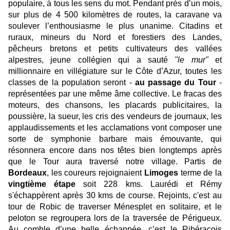
populaire, à tous les sens du mot. Pendant près d’un mois,
sur plus de 4 500 kilomètres de routes, la caravane va
soulever l’enthousiasme le plus unanime. Citadins et
ruraux, mineurs du Nord et forestiers des Landes,
pêcheurs bretons et petits cultivateurs des vallées
alpestres, jeune collégien qui a sauté
"le mur"
et
millionnaire en villégiature sur le Côte d’Azur, toutes les
classes de la population seront -
au passage du Tour
-
représentées par une même âme collective. Le fracas des
moteurs, des chansons, les placards publicitaires, la
poussière, la sueur, les cris des vendeurs de journaux, les
applaudissements et les acclamations vont composer une
sorte de symphonie barbare mais émouvante, qui
résonnera encore dans nos têtes bien longtemps après
que le Tour aura traversé notre village. Partis de
Bordeaux
, les coureurs rejoignaient
Limoges
terme de la
vingtième étape
soit 228 kms. Laurédi et Rémy
s'échappèrent après 30 kms de course. Rejoints, c'est au
tour de Robic de traverser Ménesplet en solitaire, et le
peloton se regroupera lors de la traversée de Périgueux.
Au comble d’une belle échappée, c’est le Ribéracois