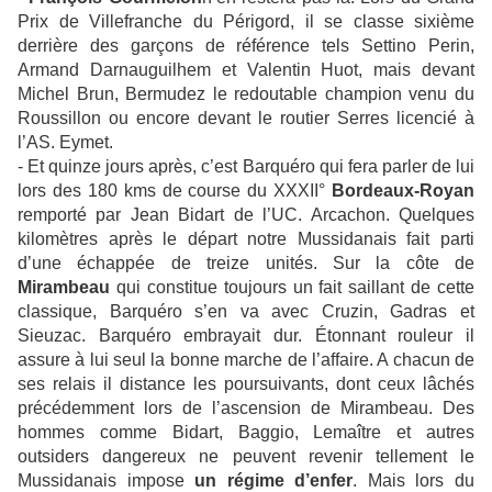
Prix de Villefranche du Périgord, il se classe sixième
derrière des garçons de référence tels Settino Perin,
Armand Darnauguilhem et Valentin Huot, mais devant
Michel Brun, Bermudez le redoutable champion venu du
Roussillon ou encore devant le routier Serres licencié à
l’AS. Eymet.
-
Et quinze jours après, c’est Barquéro qui fera parler de lui
lors des 180 kms de course du XXXII°
Bordeaux-Royan
remporté par Jean Bidart de l’UC. Arcachon. Quelques
kilomètres après le départ notre Mussidanais fait parti
d’une échappée de treize unités. Sur la côte de
Mirambeau
qui constitue toujours un fait saillant de cette
classique, Barquéro s’en va avec Cruzin, Gadras et
Sieuzac. Barquéro embrayait dur. Étonnant rouleur il
assure à lui seul la bonne marche de l’affaire. A chacun de
ses relais il distance les poursuivants, dont ceux lâchés
précédemment lors de l’ascension de Mirambeau. Des
hommes comme Bidart, Baggio, Lemaître et autres
outsiders dangereux ne peuvent revenir tellement le
Mussidanais impose
un régime d’enfer
. Mais lors du