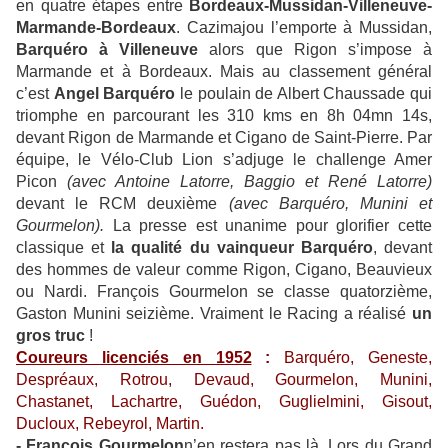
en quatre étapes entre
Bordeaux-Mussidan-Villeneuve-
Marmande-Bordeaux
. Cazimajou l’emporte à Mussidan,
Barquéro à Villeneuve
alors que Rigon s’impose à
Marmande et à Bordeaux. Mais au classement général
c’est
Angel Barquéro
le poulain de Albert Chaussade qui
triomphe en parcourant les 310 kms en 8h 04mn 14s,
devant Rigon de Marmande et Cigano de Saint-Pierre. Par
équipe, le Vélo-Club Lion s’adjuge le challenge Amer
Picon
(avec Antoine Latorre, Baggio et René Latorre)
devant le RCM deuxième
(avec Barquéro, Munini et
Gourmelon).
La presse est unanime pour glorifier cette
classique et
la qualité du vainqueur Barquéro
, devant
des hommes de valeur comme Rigon, Cigano, Beauvieux
ou Nardi. François Gourmelon se classe quatorzième,
Gaston Munini seizième. Vraiment le Racing a réalisé
un
gros truc
!
Coureurs licenciés en 1952
:
Barquéro, Geneste,
Despréaux, Rotrou, Devaud, Gourmelon, Munini,
Chastanet, Lachartre, Guédon, Guglielmini, Gisout,
Ducloux, Rebeyrol, Martin.
- François Gourmelon
n’en restera pas là. Lors du Grand