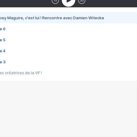
bey Maguire, c'est lui ! Rencontre avec Damien Witecka
e 6
e 5
e 4
e 3
s créatrices de la VF !
e 2
e 1
e Mektoub My Love arrive enfin ! Rencontre avec Shaïn Boumedine et Sal
i : après Toni en famille
elle réalise le bouleversant Dites lui que je l'aime