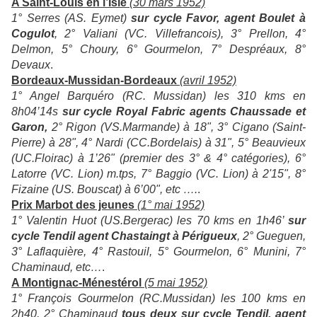
A Saint-Louis en l’Isle
(30 mars 1952)
1° Serres (AS. Eymet)
sur cycle Favor, agent Boulet à
Cogulot
, 2° Valiani (VC. Villefrancois), 3° Prellon, 4°
Delmon, 5° Choury, 6° Gourmelon, 7° Despréaux, 8°
Devaux
.
Bordeaux-Mussidan-Bordeaux
(avril 1952)
1° Angel Barquéro (RC. Mussidan) les 310 kms en
8h04’14s
sur cycle Royal Fabric agents Chaussade et
Garon,
2° Rigon (VS.Marmande) à 18", 3° Cigano (Saint-
Pierre) à 28", 4° Nardi (CC.Bordelais) à 31", 5° Beauvieux
(UC.Floirac) à 1’26" (premier des 3° & 4° catégories), 6°
Latorre (VC. Lion) m.tps, 7° Baggio (VC. Lion) à 2'15", 8°
Fizaine (US. Bouscat) à 6’00", etc ….
.
Prix Marbot des jeunes
(1° mai 1952)
1° Valentin Huot (US.Bergerac) les 70 kms en 1h46’
sur
cycle Tendil agent Chastaingt à Périgueux
, 2° Gueguen,
3° Laflaquière, 4° Rastouil, 5° Gourmelon, 6° Munini, 7°
Chaminaud, etc…
.
A Montignac-Ménestérol
(5 mai 1952)
1° François Gourmelon (RC.Mussidan) les 100 kms en
2h40, 2° Chaminaud
tous deux sur cycle Tendil, agent