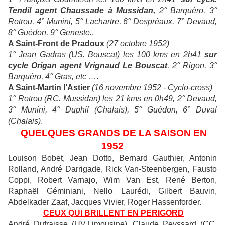
Tendil agent Chaussade à Mussidan,
2° Barquéro, 3°
Rotrou, 4° Munini, 5° Lachartre, 6° Despréaux, 7° Devaud,
8° Guédon, 9° Geneste.
.
A Saint-Front de Pradoux
(27 octobre 1952)
1° Jean Gadras (US. Bouscat) les 100 kms en 2h41
sur
cycle Origan agent Vrignaud Le Bouscat
, 2° Rigon, 3°
Barquéro, 4° Gras, etc …
.
A Saint-Martin l’Astier
(16 novembre 1952 - Cyclo-cross)
1° Rotrou (RC. Mussidan) les 21 kms en 0h49, 2° Devaud,
3° Munini, 4° Duphil (Chalais), 5° Guédon, 6° Duval
(Chalais)
.
QUELQUES GRANDS DE LA SAISON EN
1952
Louison Bobet, Jean Dotto, Bernard Gauthier, Antonin
Rolland, André Darrigade, Rick Van-Steenbergen, Fausto
Coppi, Robert Varnajo, Wim Van Est, René Berton,
Raphaël Géminiani, Nello Laurédi, Gilbert Bauvin,
Abdelkader Zaaf, Jacques Vivier, Roger Hassenforder.
CEUX QUI BRILLENT EN PERIGORD
André Dufraisse (UV.Limousine), Claude Peyssard (CC.