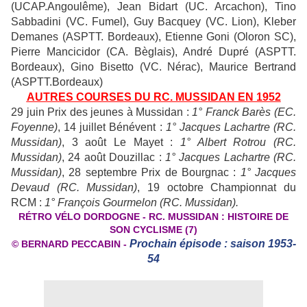
(UCAP.Angoulême), Jean Bidart (UC. Arcachon), Tino
Sabbadini (VC. Fumel), Guy Bacquey (VC. Lion), Kleber
Demanes (ASPTT. Bordeaux), Etienne Goni (Oloron SC),
Pierre Mancicidor (CA. Bèglais), André Dupré (ASPTT.
Bordeaux), Gino Bisetto (VC. Nérac), Maurice Bertrand
(ASPTT.Bordeaux)
AUTRES COURSES DU RC. MUSSIDAN EN 1952
29 juin Prix des jeunes à Mussidan :
1° Franck Barès (EC.
Foyenne)
, 14 juillet Bénévent :
1° Jacques Lachartre (RC.
Mussidan)
, 3 août Le Mayet :
1° Albert Rotrou (RC.
Mussidan)
, 24 août Douzillac :
1° Jacques Lachartre (RC.
Mussidan)
, 28 septembre Prix de Bourgnac :
1° Jacques
Devaud (RC. Mussidan)
, 19 octobre Championnat du
RCM :
1° François Gourmelon (RC. Mussidan).
R
É
TRO V
É
LO DORDOGNE - RC. MUSSIDAN : HISTOIRE DE
SON CYCLISME (7)
Prochain épisode : saison 1953-
©
BERNARD PECCABIN -
54