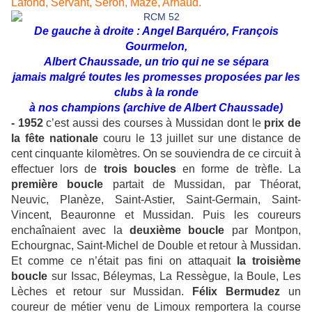
Lafond, Servant, Séron, Maze, Arnaud.
De gauche à droite : Angel Barquéro, François
Gourmelon,
Albert Chaussade, un trio qui ne se sépara
jamais malgré toutes les promesses proposées par les
clubs à la ronde
à nos champions (archive de Albert Chaussade)
- 1952
c’est aussi des courses à Mussidan dont le
prix de
la fête nationale
couru le 13 juillet sur une distance de
cent cinquante kilomètres. On se souviendra de ce circuit à
effectuer lors de
trois boucles
en forme de trèfle. La
première boucle
partait de Mussidan, par Théorat,
Neuvic, Planèze, Saint-Astier, Saint-Germain, Saint-
Vincent, Beauronne et Mussidan. Puis les coureurs
enchaînaient avec la
deuxième boucle
par Montpon,
Echourgnac, Saint-Michel de Double et retour à Mussidan.
Et comme ce n’était pas fini on attaquait
la troisième
boucle
sur Issac, Béleymas, La Ressègue, la Boule, Les
Lèches et retour sur Mussidan.
Félix Bermudez
un
coureur de métier venu de Limoux remportera la course