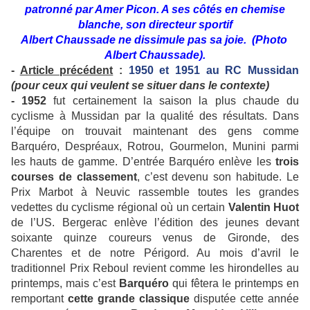
patronné par Amer Picon. A ses côtés en chemise
blanche, son directeur sportif
Albert Chaussade ne dissimule pas sa joie. (Photo
Albert Chaussade).
-
Article précédent
:
1950 et 1951 au RC Mussidan
(pour ceux qui veulent se situer dans le contexte)
- 1952
fut certainement la saison la plus chaude du
cyclisme à Mussidan par la qualité des résultats. Dans
l’équipe on trouvait maintenant des gens comme
Barquéro, Despréaux, Rotrou, Gourmelon, Munini parmi
les hauts de gamme. D’entrée Barquéro enlève les
trois
courses de classement
, c’est devenu son habitude. Le
Prix Marbot à Neuvic rassemble toutes les grandes
vedettes du cyclisme régional où un certain
Valentin Huot
de l’US. Bergerac enlève l’édition des jeunes devant
soixante quinze coureurs venus de Gironde, des
Charentes et de notre Périgord. Au mois d’avril le
traditionnel Prix Reboul revient comme les hirondelles au
printemps, mais c’est
Barquéro
qui fêtera le printemps en
remportant
cette grande classique
disputée cette année