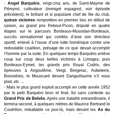
-
Angel Barquéro
, vingt-cinq ans, de Saint-Mayme de
Péreyrol, cultivateur (immigré espagnol, voir épisode
précédent), le brillant et si populaire chef de file du club,
quinze victoires
remportées en premier lieu en début de
saison, au grand prix Reboul-Picon, disputé en quatre
étapes sur le parcours Bordeaux-Mussidan-Bordeaux,
succès sensationnel qui combla d’aise son directeur
sportif, enlevé à l’issue d’une lutte homérique contre une
redoutable coalition, présage de ce que devait accomplir
l’homme par la suite. En quelques temps Barquéro enlève
coup sur coup deux belles victoires à Limoges, puis
Bordeaux-Eymet, les grands prix Royal Codrix, des
épreuves à Angoulême, Vergt, Bergerac, Aubeterre,
Boissières, le Mouscard devant Danguillaume s’il vous
plait, etc …
-
Mais le plus grand exploit accompli en cette année 1952
par le petit Barquéro brun et frisé, fut sans contexte au
Grand Prix de Belvès.
Après une bataille extraordinaire, il
termina second, à quelques mètres de Maurice Bertrand le
Coutrillon, imbattable ce jour-là, mais devant les
As du