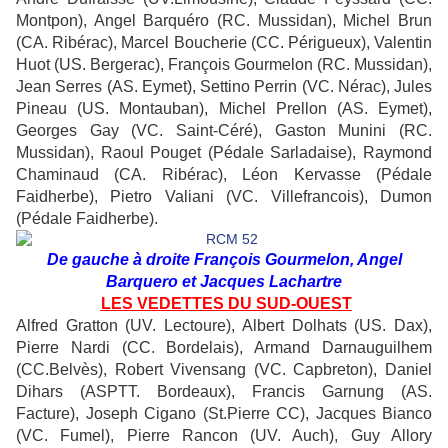
Montpon), Angel Barquéro (RC. Mussidan), Michel Brun
(CA. Ribérac), Marcel Boucherie (CC. Périgueux), Valentin
Huot (US. Bergerac), François Gourmelon (RC. Mussidan),
Jean Serres (AS. Eymet), Settino Perrin (VC. Nérac), Jules
Pineau (US. Montauban), Michel Prellon (AS. Eymet),
Georges Gay (VC. Saint-Céré), Gaston Munini (RC.
Mussidan), Raoul Pouget (Pédale Sarladaise), Raymond
Chaminaud (CA. Ribérac), Léon Kervasse (Pédale
Faidherbe), Pietro Valiani (VC. Villefrancois), Dumon
(Pédale Faidherbe).
De gauche à droite François Gourmelon, Angel
Barquero et Jacques Lachartre
LES VEDETTES DU SUD-OUEST
Alfred Gratton (UV. Lectoure), Albert Dolhats (US. Dax),
Pierre Nardi (CC. Bordelais), Armand Darnauguilhem
(CC.Belvès), Robert Vivensang (VC. Capbreton), Daniel
Dihars (ASPTT. Bordeaux), Francis Garnung (AS.
Facture), Joseph Cigano (St.Pierre CC), Jacques Bianco
(VC. Fumel), Pierre Rancon (UV. Auch), Guy Allory