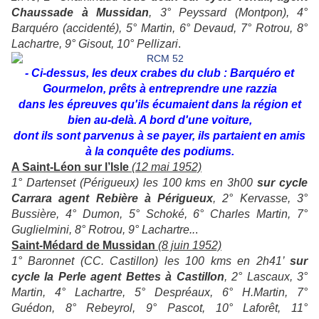
Chaussade à Mussidan
, 3° Peyssard (Montpon), 4°
Barquéro (accidenté), 5° Martin, 6° Devaud, 7° Rotrou, 8°
Lachartre, 9° Gisout, 10° Pellizari
.
- Ci-dessus, les deux crabes du club : Barquéro et
Gourmelon, prêts à entreprendre une razzia
dans les épreuves qu'ils écumaient dans la région et
bien au-delà. A bord d'une voiture,
dont ils sont parvenus à se payer, ils partaient en amis
à la conquête des podiums.
A Saint-Léon sur l’Isle
(12 mai 1952)
1° Dartenset (Périgueux) les 100 kms en 3h00
sur cycle
Carrara agent Rebière à Périgueux
, 2° Kervasse, 3°
Bussière, 4° Dumon, 5° Schoké, 6° Charles Martin, 7°
Guglielmini, 8° Rotrou, 9° Lachartre..
.
Saint-Médard de Mussidan
(8 juin 1952)
1° Baronnet (CC. Castillon) les 100 kms en 2h41’
sur
cycle la Perle agent Bettes à Castillon
, 2° Lascaux, 3°
Martin, 4° Lachartre, 5° Despréaux, 6° H.Martin, 7°
Guédon, 8° Rebeyrol, 9° Pascot, 10° Laforêt, 11°