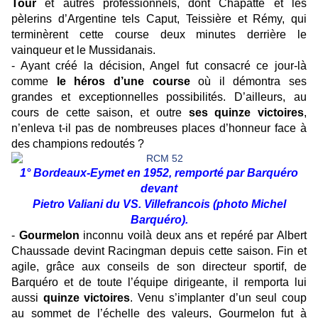
Tour
et autres professionnels, dont Chapatte et les
pèlerins d’Argentine tels Caput, Teissière et Rémy, qui
terminèrent cette course deux minutes derrière le
vainqueur et le Mussidanais.
-
Ayant créé la décision, Angel fut consacré ce jour-là
comme
le héros d’une course
où il démontra ses
grandes et exceptionnelles possibilités. D’ailleurs, au
cours de cette saison, et outre
ses quinze victoires
,
n’enleva t-il pas de nombreuses places d’honneur face à
des champions redoutés ?
1° Bordeaux-Eymet en 1952, remporté par Barquéro
devant
Pietro Valiani du VS. Villefrancois (photo Michel
Barquéro).
-
Gourmelon
inconnu voilà deux ans et repéré par Albert
Chaussade devint Racingman depuis cette saison. Fin et
agile, grâce aux conseils de son directeur sportif, de
Barquéro et de toute l’équipe dirigeante, il remporta lui
aussi
quinze victoires
. Venu s’implanter d’un seul coup
au sommet de l’échelle des valeurs, Gourmelon fut à