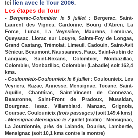
Ici
lien avec le Tour 2006
.
Les étapes du Tour
-
Bergerac-Colombier le 5 juillet
: Bergerac, Saint-
Laurent des Vignes, Gardonne, Bourg d’Abren, La
Force, Lunas, La Veyssière, Maurens, Lembras,
Queyssac, Liorac sur Louyre, Sainte-Foy de Longas,
Grand Castang, Trémolat, Limeuil, Cadouin, Saint-Avit
Sénieur, Beaumont, Naussannes, Faux, Saint-Aubin de
Lanquais, Saint-Nexans, Colombier, Monbazillac,
Colombier, Monbazillac, Colombier (Labadie) soit 162,4
kms.
-
Coulounieix-Coulounieix le 6 juillet
: Coulounieix, Les
Veyriers, Razac, Annesse, Mensignac, Tocane, Saint-
Aquilin, Chantérac, Saint-Vincent de Connezac,
Beauronne, Saint-Front de Pradoux, Mussidan,
Bourgnac, Issac, Villamblard, Manzac, Grignols,
Coursac, Coulounieix
(trois passages)
(soit 149,4 kms)
-
Mensignac-Mensignac le 7
juillet (matin)
: Mensignac,
La Jourdonnie, près de Lalande, Dourles, Lambertie,
Mensignac (soit 10,1 kms contre la montre)