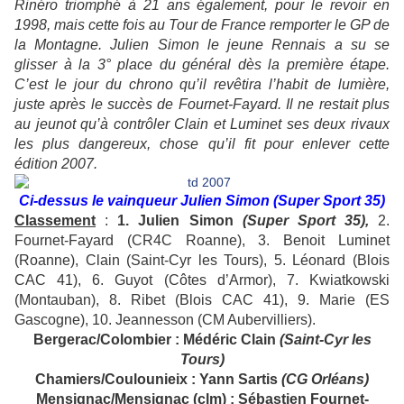
Rinéro triomphé à 21 ans également, pour le revoir en
1998, mais cette fois au Tour de France remporter le GP de
la Montagne. Julien Simon le jeune Rennais a su se
glisser à la 3° place du général dès la première étape.
C’est le jour du chrono qu’il revêtira l’habit de lumière,
juste après le succès de Fournet-Fayard. Il ne restait plus
au jeunot qu’à contrôler Clain et Luminet ses deux rivaux
les plus dangereux, chose qu’il fit pour enlever cette
édition 2007.
Ci-dessus le vainqueur Julien Simon (Super Sport 35)
Classement
:
1. Julien Simon
(Super Sport 35),
2.
Fournet-Fayard (CR4C Roanne), 3. Benoit Luminet
(Roanne), Clain (Saint-Cyr les Tours), 5. Léonard (Blois
CAC 41), 6. Guyot (Côtes d’Armor), 7. Kwiatkowski
(Montauban), 8. Ribet (Blois CAC 41), 9. Marie (ES
Gascogne), 10. Jeannesson (CM Aubervilliers).
Bergerac/Colombier : Médéric Clain
(Saint-Cyr les
Tours)
Chamiers/Coulounieix : Yann Sartis
(CG Orléans)
Mensignac/Mensignac (clm) : Sébastien Fournet-