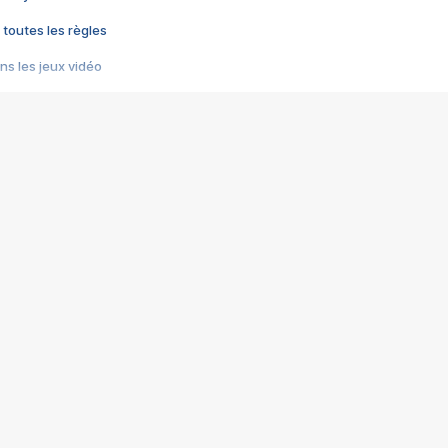
 toutes les règles
s les jeux vidéo
us choquant de Rockstar ? - Le scandale BULLY
e plus moche de Steam
du RÊVE tourne au CAUCHEMAR
pendant 8 heures
it… à tort
umiliés par un jeu vidéo
ire - Final Fantasy 8
ti un empire - Age of Empires
story DOFUS
tard, il crée l'un des pires jeux de tous les temps, MindsEye.