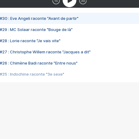
#30 : Eve Angeli raconte "Avant de partir"
#29 : MC Solaar raconte "Bouge de là"
28 : Lorie raconte "Je vais vite"
#27 : Christophe Willem raconte "Jacques a dit"
#26 : Chimène Badi raconte "Entre nous"
#25 : Indochine raconte "3e sexe"
#24 : Zaho raconte "C'est chelou"
#23 : Patrick Bruel raconte "Au café des délices"
#22 : Kyo raconte "Le chemin"
#21 : Nolwenn Leroy raconte "Cassé"
#20 : Patrick Hernandez raconte "Born to be alive"