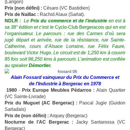
(Langon)
Prix (non défini)
:
Césaro (VC Bastidien)
Prix de Naillac
:
Rachid Alaux (Sarlat).
NDLR :
Le
Prix du commerce et de l’industrie
en est à
sa 38° édition et c’est le
Cyclo-Club Bergeracois
qui en est
l’organisateur. Le parcours : rue des Carmes d’où sera
jugé départ et arrivée, rue de la résistance, rue Sainte-
Catherine, cours d’Alsace Lorraine, rue Félix Faure,
boulevard Victor Hugo. Le circuit est de 1,250 km à couvrir
85 fois soit 96,250 kms à parcourir. L’animation est confiée
au speaker
Démortier.
Alain Fossard vainqueur du Prix du Commerce et
de l'Industrie à Bergerac en 1978
1980
-
Prix Europe Meubles Pédarros :
Alain Quartier
(VC Sainte-Livrade)
Prix du Muguet (AC Bergerac) :
Pascal Jugie (Guidon
Sarladais)
Prix de (non défini) :
Arquey (Bergerac)
Nocturne de l’AC Bergerac :
Jacky Santarossa (VC
Bergerac)