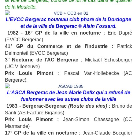
la ville de Bergerac, comme ce fut le cas dans le quartier
de la Moulette.
L’EVCC Bergerac nouveau club phare de la Dordogne
et de la ville de Bergerac © Alain Fossard.
1982
-
16° GP de la ville en nocturne :
Eric Dupré
(EVCC Bergerac)
4
1° GP du Commerce et de l’Industrie :
Patrick
Delmonteil (EVCC Bergerac)
3° Nocturne de l’AC Bergerac :
Mickaël Schosberger
(UC Villeneuve)
Prix Louis Pimont :
Pascal Van-Hollebecke (AC
Bergerac).
L'ASCA Bergerac de Jean-Marie Defix qui a refusé de
fusionner avec les autres clubs de la ville
1983
-
Bergerac-Bergerac
(Route des vins)
:
Bruno de
Santi (AS Facture Biganos)
Prix Louis Pimont :
Jean-Simon Chassagne (CC
Marmande)
17° GP de la ville en nocturne :
Jean-Claude Bocquier