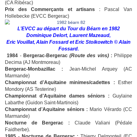
(CA Ribérac)
Prix des Commerçants et artisans
: Pascal Van
Hollebecke (EVCC Bergerac)
L’EVCC au départ du Tour du Béarn en 1982
Dominique Delort, Laurent Mazeaud,
Eric Vouillat, Alain Fossard et Eric Stoikowitch © Alain
Fossard.
1984
-
Bergerac-Bergerac
(Route des vins)
:
Philippe
Decima (AJ Montmoreau)
Bergerac-Monbazillac :
Jean-Michel Arquey (AC
Marmande)
Championnat d’Aquitaine minimes/cadettes :
Esther
Mondory (AS Testerine)
Championnat d’Aquitaine dames séniors :
Guylaine
Labarthe (Guidon Saint-Martinois)
Championnat d’Aquitaine séniors :
Mario Vérardo (CC
Marmande)
Nocturne de Bergerac :
Claude Valiani (Pédale
Faidherbe).
1985
-
Nocturne de Bergerac :
Thierry Delmonteil (EC