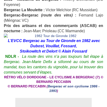
Foyenne)
Bergerac La Moulette :
Victor Melchior (RC Mussidan)
B
ergerac-Bergerac
(route des vins)
:
Fernand Lajo
(Mérignac VC)
Prix des artisans et des commerçants (ASCAB) en
nocturne :
Jean-Marc Prioleau (CC Marmande)
L’EVCC Bergerac au Tour de Gironde en 1982 avec
Dubost, Vouillat, Fossard,
Stoikowitch et Delort © Alain Fossard
NDLR -
La route des vins n’a pas toujours fait étape à
Bergerac. Jean-Marie Defix a sillonné au cours de son
mandat, tous les cantons du vignoble, pour lui trouver des
communes servant d’étapes.
R
É
TRO V
É
LO DORDOGNE - LE CYCLISME A BERGERAC (7)
©
BERNARD PECCABIN
© BERNARD PECCABIN
(
Bergerac et son cyclisme 1986 -
1993
)