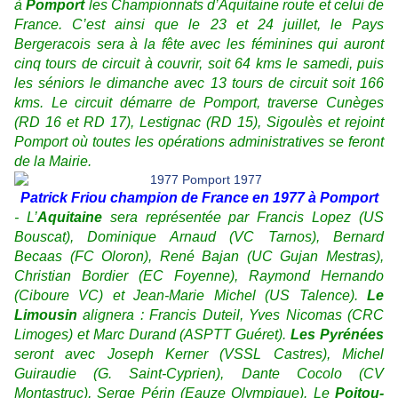
à
Pomport
les Championnats d’Aquitaine route et celui de
France. C’est ainsi que le 23 et 24 juillet, le Pays
Bergeracois sera à la fête avec les féminines qui auront
cinq tours de circuit à couvrir, soit 64 kms le samedi, puis
les séniors le dimanche avec 13 tours de circuit soit 166
kms. Le circuit démarre de Pomport, traverse Cunèges
(RD 16 et RD 17), Lestignac (RD 15), Sigoulès et rejoint
Pomport où toutes les opérations administratives se feront
de la Mairie.
Patrick Friou champion de France en 1977 à Pomport
- L’
Aquitaine
sera représentée par Francis Lopez (US
Bouscat), Dominique Arnaud (VC Tarnos), Bernard
Becaas (FC Oloron), René Bajan (UC Gujan Mestras),
Christian Bordier (EC Foyenne), Raymond Hernando
(Ciboure VC) et Jean-Marie Michel (US Talence).
Le
Limousin
alignera : Francis Duteil, Yves Nicomas (CRC
Limoges) et Marc Durand (ASPTT Guéret).
Les Pyrénées
seront avec Joseph Kerner (VSSL Castres), Michel
Guiraudie (G. Saint-Cyprien), Dante Cocolo (CV
Montastruc), Serge Périn (Eauze Olympique). Le
Poitou-