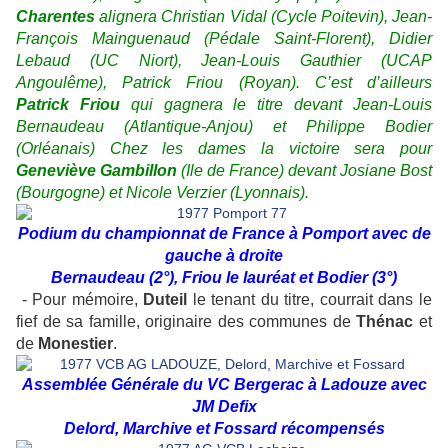
Charentes
alignera Christian Vidal (Cycle Poitevin), Jean-
François Mainguenaud (Pédale Saint-Florent), Didier
Lebaud (UC Niort), Jean-Louis Gauthier (UCAP
Angoulême), Patrick Friou (Royan). C’est d’ailleurs
Patrick
Friou
qui gagnera le titre devant Jean-Louis
Bernaudeau (Atlantique-Anjou) et Philippe Bodier
(Orléanais) Chez les dames la victoire sera pour
Geneviève Gambillon
(Ile de France) devant Josiane Bost
(Bourgogne) et Nicole Verzier (Lyonnais).
Podium du championnat de France à Pomport avec de
gauche à droite
Bernaudeau (2°), Friou le lauréat et Bodier (3°)
- Pour mémoire,
Duteil
le tenant du titre, courrait dans le
fief de sa famille, originaire des communes de
Thénac
et
de
Monestier
.
Assemblée Générale du VC Bergerac à Ladouze avec
JM Defix
Delord, Marchive et Fossard récompensés