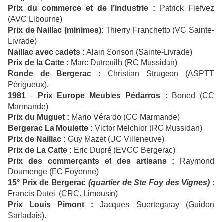
Prix du commerce et de l’industrie
:
Patrick Fiefvez
(AVC Libourne)
Prix de Naillac (minimes):
Thierry Franchetto (VC Sainte-
Livrade)
Naillac avec cadets
:
Alain Sonson (Sainte-Livrade)
Prix de la Catte :
Marc Dutreuilh (RC Mussidan)
Ronde de Bergerac :
Christian Strugeon (ASPTT
Périgueux).
1981
-
Prix Europe Meubles Pédarros :
Boned (CC
Marmande)
Prix du Muguet :
Mario Vérardo (CC Marmande)
Bergerac La Moulette :
Victor Melchior (RC Mussidan)
Prix de Naillac :
Guy Mazet (UC Villeneuve)
Prix de La Catte :
Eric Dupré (EVCC Bergerac)
Prix des commerçants et des artisans :
Raymond
Doumenge (EC Foyenne)
15° Prix de Bergerac
(quartier de Ste Foy des Vignes)
:
Francis Duteil (CRC. Limousin)
Prix Louis Pimont :
Jacques Suertegaray (Guidon
Sarladais).