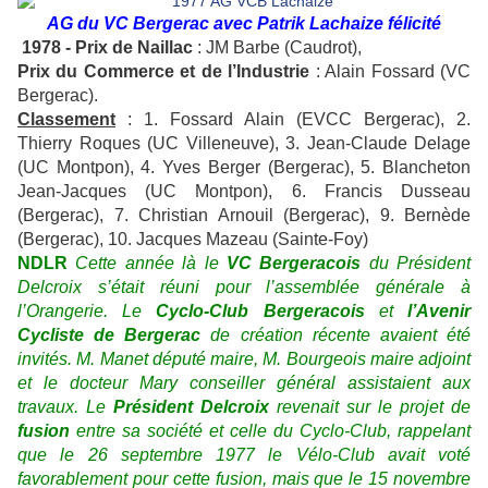
AG du VC Bergerac avec Patrik Lachaize félicité
1978 - Prix de Naillac
: JM Barbe (Caudrot),
Prix du Commerce et de l’Industrie
: Alain Fossard (VC
Bergerac).
Classement
: 1. Fossard Alain (EVCC Bergerac), 2.
Thierry Roques (UC Villeneuve), 3. Jean-Claude Delage
(UC Montpon), 4. Yves Berger (Bergerac), 5. Blancheton
Jean-Jacques (UC Montpon), 6. Francis Dusseau
(Bergerac), 7. Christian Arnouil (Bergerac), 9. Bernède
(Bergerac), 10. Jacques Mazeau (Sainte-Foy)
NDLR
Cette année là le
VC Bergeracois
du Président
Delcroix s’était réuni pour l’assemblée générale à
l’Orangerie. Le
Cyclo-Club Bergeracois
et
l’Avenir
Cycliste de Bergerac
de création récente avaient été
invités. M. Manet député maire, M. Bourgeois maire adjoint
et le docteur Mary conseiller général assistaient aux
travaux. Le
Président Delcroix
revenait sur le projet de
fusion
entre sa société et celle du Cyclo-Club, rappelant
que le 26 septembre 1977 le Vélo-Club avait voté
favorablement pour cette fusion, mais que le 15 novembre