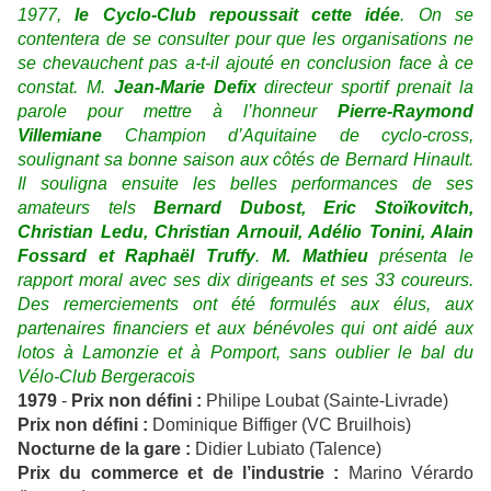
1977,
le Cyclo-Club repoussait cette idée
. On se
contentera de se consulter pour que les organisations ne
se chevauchent pas a-t-il ajouté en conclusion face à ce
constat. M.
Jean-Marie Defix
directeur sportif prenait la
parole pour mettre à l’honneur
Pierre-Raymond
Villemiane
Champion d’Aquitaine de cyclo-cross,
soulignant sa bonne saison aux côtés de Bernard Hinault.
Il souligna ensuite les belles performances de ses
amateurs tels
Bernard Dubost, Eric Stoïkovitch,
Christian Ledu, Christian Arnouil, Adélio Tonini, Alain
Fossard et Raphaël Truffy
.
M. Mathieu
présenta le
rapport moral avec ses dix dirigeants et ses 33 coureurs.
Des remerciements ont été formulés aux élus, aux
partenaires financiers et aux bénévoles qui ont aidé aux
lotos à Lamonzie et à Pomport, sans oublier le bal du
Vélo-Club Bergeracois
1979
-
Prix non défini
:
Philipe Loubat (Sainte-Livrade)
Prix non défini
:
Dominique Biffiger (VC Bruilhois)
Nocturne de la gare
:
Didier Lubiato (Talence)
Prix du commerce et de l’industrie
:
Marino Vérardo