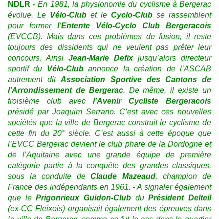
NDLR -
En 1981, la physionomie du cyclisme à Bergerac
évolue. Le
Vélo-Club
et le
Cyclo-Club
se rassemblent
pour former
l’Entente Vélo-Cyclo Club Bergeracois
(EVCCB). Mais dans ces problèmes de fusion, il reste
toujours des dissidents qui ne veulent pas prêter leur
concours. Ainsi
Jean-Marie Defix
jusqu’alors directeur
sportif du
Vélo-Club
annonce la création de l’ASCAB
autrement dit
Association Sportive des Cantons de
l’Arrondissement de Bergerac
. De même, il existe un
troisième club avec
l’Avenir Cycliste Bergeracois
présidé par Joaquim Serrano. C’est avec ces nouvelles
sociétés que la ville de Bergerac construit le cyclisme de
cette fin du 20° siècle. C’est aussi à cette époque que
l’EVCC Bergerac devient le club phare de la Dordogne et
de l’Aquitaine avec une grande équipe de première
catégorie partie à la conquête des grandes classiques,
sous la conduite de
Claude Mazeaud
, champion de
France des indépendants en 1961
.
- A signaler également
que le
Prigonrieux Guidon-Club
du
Président Delteil
(ex-CC Fleixois) organisait également des épreuves dans