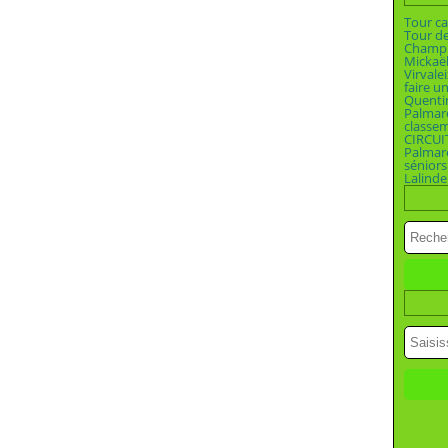
Tour ca
Tour d
Champio
Mickaël
Virvalei
faire u
Quenti
Palmar
classe
CIRCUI
Palmar
séniors
Lalinde