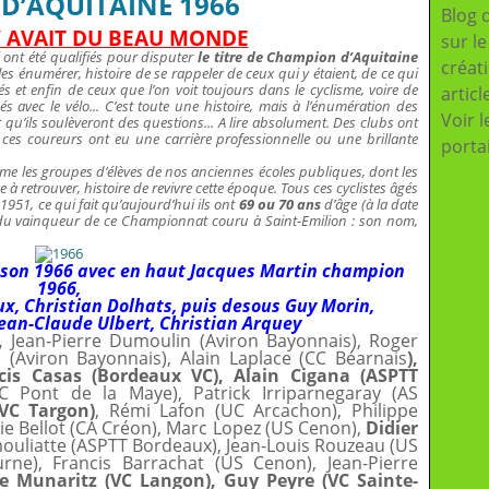
D’AQUITAINE 1966
Blog 
 Y AVAIT DU BEAU MONDE
sur l
 ont été qualifiés pour disputer
le titre de Champion d’Aquitaine
créat
es énumérer, histoire de se rappeler de ceux qui y étaient, de ce qui
 et enfin de ceux que l’on voit toujours dans le cyclisme, voire de
articl
avec le vélo... C’est toute une histoire, mais à l’énumération des
Voir l
qu’ils soulèveront des questions... A lire absolument. Des clubs ont
e ces coureurs ont eu une carrière professionnelle ou une brillante
porta
mme les groupes d’élèves de nos anciennes écoles publiques, dont les
 à retrouver, histoire de revivre cette époque. Tous ces cyclistes âgés
 1951, ce qui fait qu’aujourd’hui ils ont
69 ou 70 ans
d’âge (à la date
om du vainqueur de ce Championnat couru à Saint-Emilion : son nom,
ison 1966 avec en haut Jacques Martin champion
1966,
x, Christian Dolhats, puis desous Guy Morin,
ean-Claude Ulbert, Christian Arquey
,
Jean-Pierre Dumoulin (Aviron Bayonnais), Roger
l (Aviron Bayonnais), Alain Laplace (CC Béarnais
),
cis Casas (Bordeaux VC),
Alain Cigana (ASPTT
 Pont de la Maye), Patrick Irriparnegaray (AS
(VC Targon)
, Rémi Lafon (UC Arcachon), Philippe
ie Bellot (CA Créon), Marc Lopez (US Cenon),
Didier
ouliatte (ASPTT Bordeaux), Jean-Louis Rouzeau (US
urne), Francis Barrachat (US Cenon), Jean-Pierre
e Munaritz (VC Langon),
Guy Peyre (VC Sainte-