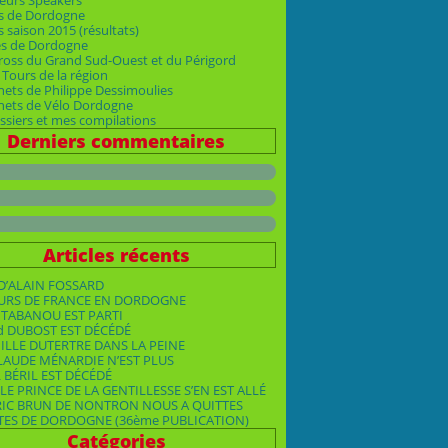
eurs Speakers
s de Dordogne
 saison 2015 (résultats)
es de Dordogne
ross du Grand Sud-Ouest et du Périgord
Tours de la région
nets de Philippe Dessimoulies
rnets de Vélo Dordogne
siers et mes compilations
Derniers commentaires
Articles récents
D’ALAIN FOSSARD
OURS DE FRANCE EN DORDOGNE
TABANOU EST PARTI
d DUBOST EST DÉCÉDÉ
ILLE DUTERTRE DANS LA PEINE
LAUDE MÉNARDIE N’EST PLUS
 BÉRIL EST DÉCÉDÉ
LE PRINCE DE LA GENTILLESSE S’EN EST ALLÉ
RIC BRUN DE NONTRON NOUS A QUITTES
TES DE DORDOGNE (36ème PUBLICATION)
Catégories