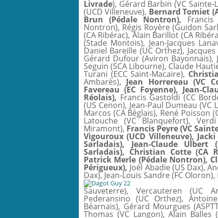
Livrade
), Gérard Barbin (VC Sainte-
(UCD Villeneuve),
Bernard Tomiet (A
Brun (Pédale Nontron),
Francis 
Nontron), Régis Royère (Guidon Sarl
(CA Ribérac), Alain Barillot (CA Ribé
(Stade Montois), Jean-Jacques Lana
Daniel Bareille (UC Orthez), Jacques
Gérard Dufour (Aviron Bayonnais), J
Seguin (SCA Libourne), Claude Hautie
Turani (ECC Saint-Macaire),
Christi
Ambarès),
Jean Horrereau (VC Co
Favereau (EC Foyenne), Jean-Cl
Réolais),
Francis Gastoldi (CC Bordel
(US Cenon), Jean-Paul Dumeau (VC 
Marcos (CA Béglais), René Poisson (C
Latouche (VC Blanquefort), Verd
Miramont),
Francis Peyre (VC Sainte
Vigouroux (UCD Villeneuve), Jack
Sarladais), Jean-Claude Ulbert
Sarladais), Christian Cotte (CA 
Patrick Merle (Pédale Nontron), C
Périgueux),
Joël Abadie (US Dax), A
Dax), Jean-Louis Sandre (FC Oloron),
Sauveterre), Vercauteren (UC Art
Pederansino (UC Orthez), Antoine
Béarnais), Gérard Mourgues (ASPTT
Thomas (VC Langon), Alain Balles 