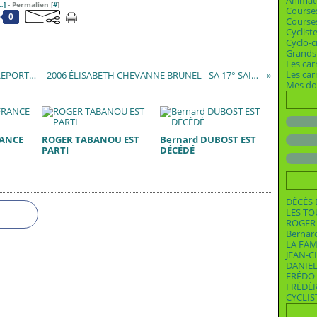
Animat
…
]
- Permalien [
#
]
Course
0
Courses
Cyclist
Cyclo-c
Grands 
Les car
Les ca
2007 CIRCUIT DE LA FRAISE EN PERIGORD - REPORTAGE
2006 ÉLISABETH CHEVANNE BRUNEL - SA 17° SAISON
Mes dos
RANCE
ROGER TABANOU EST
Bernard DUBOST EST
PARTI
DÉCÉDÉ
DÉCÈS 
LES T
ROGER 
Bernar
LA FAM
JEAN-C
DANIEL
FRÉDO 
FRÉDÉ
CYCLIS