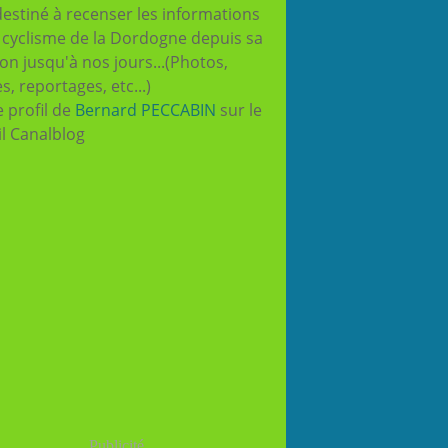
destiné à recenser les informations
e cyclisme de la Dordogne depuis sa
ion jusqu'à nos jours...(Photos,
es, reportages, etc...)
e profil de
Bernard PECCABIN
sur le
il Canalblog
Publicité