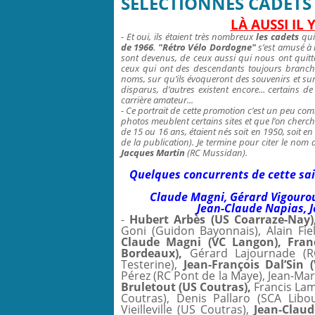
SÉLECTIONNÉS CADETS 
LÀ AUSSI IL
- Et oui, ils étaient très nombreux
les cadets
qui
de 1966
.
"Rétro Vélo Dordogne"
s’est amusé à l
sont devenus, de ceux aussi qui nous ont quittés
ceux qui ont des descendants toujours branchés 
noms, sur qu’ils évoqueront des souvenirs et sur 
disparus, d’autres existent encore... certains d
carrière amateur...
- Ce portrait de cette promotion c’est un peu co
photos meublent certains sites et que l’on cherche
de 15 ou 16 ans, étaient nés soit en 1950, soit en
de la publication). Je termine pour citer le n
Jacques Martin
(RC Mussidan).
Quelques concurrents de cette sa
Claude Magni, Gérard Vigourou
Jean-Claude Napias, J
-
Hubert Arbès (US Coarraze-Nay)
Goni (Guidon Bayonnais), Alain Fie
Claude Magni (VC Langon),
Fran
Bordeaux),
Gérard Lajournade (RC
Testerine),
Jean-François Dal’Sin 
Pérez (RC Pont de la Maye), Jean-Mar
Bruletout (US Coutras),
Francis Lam
Coutras), Denis Pallaro (SCA Libo
Vieilleville (US Coutras),
Jean-Claud