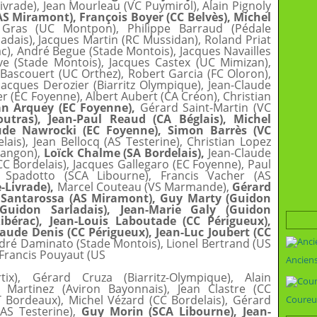
Livrade), Jean Mourleau (VC Puymirol), Alain Pignoly
S Miramont), François Boyer (CC Belvès), Michel
Gras (UC Montpon), Philippe Barraud (Pédale
adais), Jacques Martin (RC Mussidan), Roland Priat
rac), André Begue (Stade Montois), Jacques Navailles
ve (Stade Montois), Jacques Castex (UC Mimizan),
 Bascouert (UC Orthez), Robert Garcia (FC Oloron),
acques Derozier (Biarritz Olympique), Jean-Claude
r (EC Foyenne), Albert Aubert (CA Créon), Christian
an Arquey (EC Foyenne),
Gérard Saint-Martin (VC
utras), Jean-Paul Reaud (CA Béglais), Michel
aude Nawrocki (EC Foyenne), Simon Barrès (VC
ais), Jean Bellocq (AS Testerine), Christian Lopez
Langon),
Loïck Chalme (SA Bordelais),
Jean-Claude
C Bordelais), Jacques Gallegaro (EC Foyenne), Paul
i Spadotto (SCA Libourne), Francis Vacher (AS
-Livrade),
Marcel Couteau (VS Marmande),
Gérard
i Santarossa (AS Miramont),
Guy Marty (Guidon
 (Guidon Sarladais), Jean-Marie Galy (Guidon
Ribérac), Jean-Louis Laboutade (CC Périgueux),
laude Denis (CC Périgueux), Jean-Luc Joubert (CC
ndré Daminato (Stade Montois), Lionel Bertrand (US
 Francis Pouyaut (US
Ancien
ix), Gérard Cruza (Biarritz-Olympique), Alain
 Martinez (Aviron Bayonnais), Jean Clastre (CC
 Bordeaux), Michel Vézard (CC Bordelais), Gérard
Coureu
(AS Testerine),
Guy Morin (SCA Libourne), Jean-