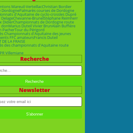
ntons Mareuil-Verteillac
Christian Bordier
e Dordogne
Palmarès courses de Dordogne
nnats d'Aquitaine de cyclo-cross
les Dupré
 Delage
Chevanne-Brunel
Stéphane Reimherr
x Didier
Championnats de Dordogne route
n don
Marius Duteil Vivier Brun
Alain Buffière
n Pacher
Tour du Périgord
ès Championnats d'Aquitaine des jeunes
ments FFC amateurs
Francis Duteil
T DE LA FRAISE
ès des championnats d'Aquitaine route
PR Villemiane
Recherche
Newsletter