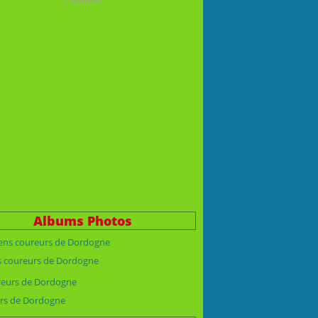
Albums Photos
s coureurs de Dordogne
rs de Dordogne