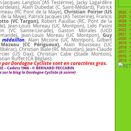
-Jacques Langlois (AS Testerine), Jacky Lagardère
Bordelais), Alain Dubedat (C. Saint-Médard), Patrick
umeau (RC Pont de la Maye),
Christian Poirier (US
2026
de la Maye), Patrick Jacques (AS Testerine), Francis
2025
Juill
otto (VC Targon),
Robert Pauillac (RC. Pont de la
2024
Juin
Déc
e), Jean-Louis Moreau (UC Montpon), Lido Pasini
2023
Mai
Nov
Déc
2022
Févr
Oct
Nov
Déc
rsin (VC Sainte-Livrade), Gaston Morales (UCD
2021
Aoû
Oct
Nov
Déc
Marmande), Jean-Louis Moreau (UC Montpon),
Guy
2020
Juill
Sep
Oct
Nov
Déc
n médaillon
, Alain Micoine (UC Montpon), Gilbert
2019
Juin
Aoû
Sep
Oct
Nov
Déc
 Mazeau (CC Périgueux),
Alain Rousseau (UC
2018
Mai
Mai
Aoû
Sep
Oct
Nov
Déc
bérac), Christian Biale (RC Mussidan), Jean-Claude
2017
Avri
Mar
Juill
Aoû
Sep
Oct
Nov
Déc
cier (US Dax), Christian Cabe (Stade Montois),
2016
Mar
Févr
Juin
Juill
Aoû
Sep
Oct
Nov
Déc
tian Ruffet (CA Béglais).
2015
Févr
Janv
Mai
Juin
Juill
Aoû
Sep
Oct
Nov
Déc
 par Dordogne Cycliste sont en caractères gras.
Janv
Avri
Mai
Juin
Juill
Aoû
Sep
Oct
Nov
Déc
– Cadets 1966 - ©
BERNARD PECCABIN
Mar
Avri
Mai
Juin
Juill
Aoû
Sep
Oct
Nov
s sur le blog la Dordogne Cycliste (à suivre)
Févr
Mar
Avri
Mai
Juin
Juill
Aoû
Sep
Oct
Janv
Févr
Mar
Avri
Mai
Juin
Juill
Aoû
Sep
Janv
Févr
Mar
Avri
Mai
Juin
Juill
Aoû
Janv
Févr
Mar
Avri
Mai
Juin
Juill
Janv
Févr
Mar
Avri
Mai
Juin
Janv
Févr
Mar
Avri
Mai
Janv
Févr
Mar
Avri
Janv
Févr
Mar
Janv
Févr