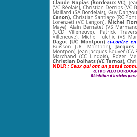
Claude Napias (Bordeaux VC),
Jean
(VC Réolais), Christian Derrips (VC 
Maillard (SA Bordelais), Guy Dango
Cenon),
Christian Santiago (RC Pont 
Lorenzeti (VC Langon),
Michel Fior
Maye), Alain Bernatet (VS Marmand
(UCD Villeneuve), Patrick Trave
Villeneuve), Michel Fulchic (VS 
Dagot (UC Montpon)
ci-contre e
Buisson (UC Montpon),
Jacques
Montpon), Jean-Jacques Bouyer (CA Ri
Marchand (CC Lindois), Roger Mer
Christian Dolhats (VC Tarnos),
Chris
NDLR
: Ceux qui ont un passé connu
RÉTRO VÉLO DORDOGNE 
Réédition d’articles paru