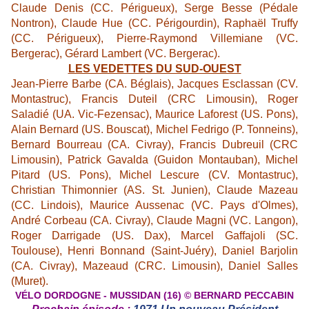
Claude Denis (CC. Périgueux), Serge Besse (Pédale
Nontron), Claude Hue (CC. Périgourdin), Raphaël Truffy
(CC. Périgueux), Pierre-Raymond Villemiane (VC.
Bergerac), Gérard Lambert (VC. Bergerac).
LES VEDETTES DU SUD-OUEST
Jean-Pierre Barbe (CA. Béglais), Jacques Esclassan (CV.
Montastruc), Francis Duteil (CRC Limousin), Roger
Saladié (UA. Vic-Fezensac), Maurice Laforest (US. Pons),
Alain Bernard (US. Bouscat), Michel Fedrigo (P. Tonneins),
Bernard Bourreau (CA. Civray), Francis Dubreuil (CRC
Limousin), Patrick Gavalda (Guidon Montauban), Michel
Pitard (US. Pons), Michel Lescure (CV. Montastruc),
Christian Thimonnier (AS. St. Junien), Claude Mazeau
(CC. Lindois), Maurice Aussenac (VC. Pays d'Olmes),
André Corbeau (CA. Civray), Claude Magni (VC. Langon),
Roger Darrigade (US. Dax), Marcel Gaffajoli (SC.
Toulouse), Henri Bonnand (Saint-Juéry), Daniel Barjolin
(CA. Civray), Mazeaud (CRC. Limousin), Daniel Salles
(Muret).
V
É
LO DORDOGNE - MUSSIDAN (16)
©
BERNARD PECCABIN