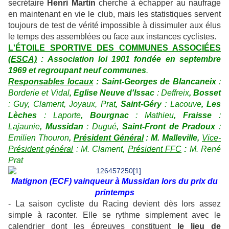
secrétaire
Henri Martin
cherche à échapper au naufrage
en maintenant en vie le club, mais les statistiques servent
toujours de test de vérité impossible à dissimuler aux élus
le temps des assemblées ou face aux instances cyclistes.
L'ÉTOILE SPORTIVE DES COMMUNES ASSOCIÉES
(ESCA)
:
Association loi 1901 fondée en septembre
1969 et regroupant neuf communes
.
Responsables locaux
:
Saint-Georges de Blancaneix
:
Borderie et Vidal
,
Eglise Neuve d'Issac
: Deffreix
,
Bosset
: Guy, Clament, Joyaux, Prat
,
Saint-Géry
: Lacouve
,
Les
Lèches
: Laporte
,
Bourgnac
: Mathieu
,
Fraisse
:
Lajaunie
,
Mussidan
: Dugué
,
Saint-Front de Pradoux
:
Emilien Thouron
,
Président Général
:
M
. Malleville
,
Vice-
Président général
: M. Clament
,
Président FFC
:
M. René
Prat
Matignon (ECF) vainqueur à Mussidan lors du prix du
printemps
- La saison cycliste du Racing devient dès lors assez
simple à raconter. Elle se rythme simplement avec le
calendrier dont les épreuves constituent
le lieu de