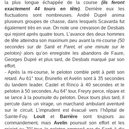
la plus longue échappée de la course
(ils feront
exactement 44 tours en tête).
Derrière eux les
fluctuations sont nombreuses. André Dupré anima
plusieurs groupes de chasse, dans lesquels Scavarda fut
également très en vue. On note une crevaison de Desbats
qui rejoint après quatre tours. L’avance des deux hommes
de tête atteindra son maximum peu avant la mi-course
(50
secondes sur de Santi et Paret, et une minute sur le
peloton)
alors qu’on enregistre les abandons de Faure,
Georges Dupré et plus tard, de Desbats marqué par son
effort.
- Après la mi-course, le peloton comble petit à petit son
retard. Au 61° tour, Brunello et Avelin sont à 35 secondes
du tandem leader. Castel et Rinco à 40 secondes et le
peloton à 50 secondes. Au 64° tour, Freyry perce, répare et
se lance à la poursuite du peloton. Deux tours plus tard, il
percute dans un virage, un marchand ambulant aventuré
sur le circuit. L’imprudent est évacué vers l’hôpital de
Sainte-Foy.
Louit
et
Barrière
sont toujours au
commandement, mais
Avelin
poursuit son effort et les