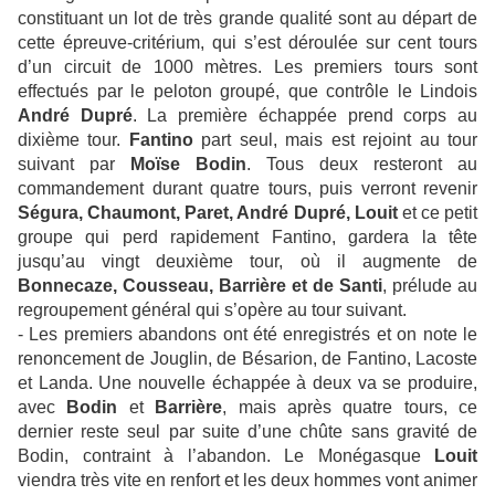
constituant un lot de très grande qualité sont au départ de
cette épreuve-critérium, qui s’est déroulée sur cent tours
d’un circuit de 1000 mètres. Les premiers tours sont
effectués par le peloton groupé, que contrôle le Lindois
André Dupré
. La première échappée prend corps au
dixième tour.
Fantino
part seul, mais est rejoint au tour
suivant par
Moïse Bodin
. Tous deux resteront au
commandement durant quatre tours, puis verront revenir
Ségura, Chaumont, Paret, André Dupré, Louit
et ce petit
groupe qui perd rapidement Fantino, gardera la tête
jusqu’au vingt deuxième tour, où il augmente de
Bonnecaze, Cousseau, Barrière et de Santi
, prélude au
regroupement général qui s’opère au tour suivant.
- Les premiers abandons ont été enregistrés et on note le
renoncement de Jouglin, de Bésarion, de Fantino, Lacoste
et Landa. Une nouvelle échappée à deux va se produire,
avec
Bodin
et
Barrière
, mais après quatre tours, ce
dernier reste seul par suite d’une chûte sans gravité de
Bodin, contraint à l’abandon. Le Monégasque
Louit
viendra très vite en renfort et les deux hommes vont animer