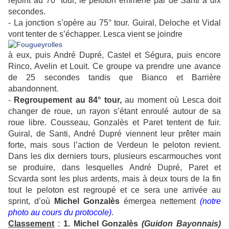
rejoint au 70° tour, le peloton emmené par de Santi à dix
secondes.
- La jonction s’opère au 75° tour. Guiral, Deloche et Vidal
vont tenter de s’échapper. Lesca vient se joindre
à eux, puis André Dupré, Castel et Ségura, puis encore
Rinco, Avelin et Louit. Ce groupe va prendre une avance
de 25 secondes tandis que Bianco et Barrière
abandonnent.
-
Regroupement au 84° tour,
au moment où Lesca doit
changer de roue, un rayon s’étant enroulé autour de sa
roue libre. Cousseau, Gonzalès et Paret tentent de fuir.
Guiral, de Santi, André Dupré viennent leur prêter main
forte, mais sous l’action de Verdeun le peloton revient.
Dans les dix derniers tours, plusieurs escarmouches vont
se produire, dans lesquelles André Dupré, Paret et
Scvarda sont les plus ardents, mais à deux tours de la fin
tout le peloton est regroupé et ce sera une arrivée au
sprint, d’où
Michel Gonzalès
émergea nettement
(notre
photo au cours du protocole)
.
Classement
:
1. Michel Gonzalès
(Guidon Bayonnais)