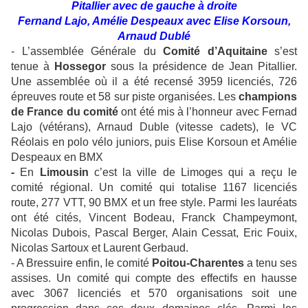
Pitallier avec de gauche à droite
Fernand Lajo, Amélie Despeaux avec Elise Korsoun,
Arnaud Dublé
- L’assemblée Générale du
Comité d’Aquitaine
s’est
tenue à
Hossegor
sous la présidence de Jean Pitallier.
Une assemblée où il a été recensé 3959 licenciés, 726
épreuves route et 58 sur piste organisées. Les
champions
de France du comité
ont été mis à l’honneur avec Fernad
Lajo (vétérans), Arnaud Duble (vitesse cadets), le VC
Réolais en polo vélo juniors, puis Elise Korsoun et Amélie
Despeaux en BMX
-
En
Limousin
c’est la ville de Limoges qui a reçu le
comité régional. Un comité qui totalise 1167 licenciés
route, 277 VTT, 90 BMX et un free style. Parmi les lauréats
ont été cités, Vincent Bodeau, Franck Champeymont,
Nicolas Dubois, Pascal Berger, Alain Cessat, Eric Fouix,
Nicolas Sartoux et Laurent Gerbaud.
- A Bressuire enfin, le comité
Poitou-Charentes
a tenu ses
assises. Un comité qui compte des effectifs en hausse
avec 3067 licenciés et 570 organisations soit une