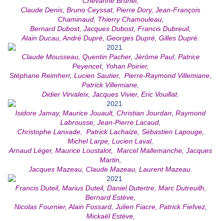
Chevanne Brunel,
Claude Denis, Bruno Ceyssat, Pierre Dory, Jean-François
Chaminaud, Thierry Chamouleau,
Bernard Dubost, Jacques Dubost, Francis Dubreuil,
Alain Ducau, André Dupré, Georges Dupré, Gilles Dupré.
Claude Mousseau, Quentin Pacher, Jérôme Paul, Patrice
Peyencet, Yohan Poirier,
Stéphane Reimherr, Lucien Sautier, Pierre-Raymond Villemiane,
Patrick Villemiane,
Didier Virvaleix, Jacques Vivier, Eric Vouillat.
Isidore Jamay, Maurice Jouault, Christian Jourdan, Raymond
Labrousse, Jean-Pierre Lacaud,
Christophe Lanxade, Patrick Lachaize, Sébastien Lapouge,
Michel Larpe, Lucien Laval,
Arnaud Léger, Maurice Loustalot, Marcel Mallemanche, Jacques
Martin,
Jacques Mazeau, Claude Mazeau, Laurent Mazeau.
Francis Duteil, Marius Duteil, Daniel Dutertre, Marc Dutreuilh,
Bernard Estève,
Nicolas Fournier, Alain Fossard, Julien Fiacre, Patrick Fiefvez,
Mickaël Estève,