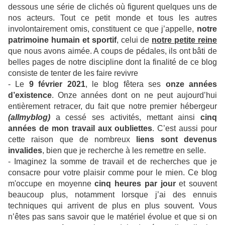
dessous une série de clichés où figurent quelques uns de
nos acteurs. Tout ce petit monde et tous les autres
involontairement omis, constituent ce que j’appelle,
notre
patrimoine humain et sportif
, celui de
notre petite reine
que nous avons aimée. A coups de pédales, ils ont bâti de
belles pages de notre discipline dont la finalité de ce blog
consiste de tenter de les faire revivre
- Le
9 février 2021
, le blog fêtera ses
onze années
d’existence
. Onze années dont on ne peut aujourd’hui
entièrement retracer, du fait que notre premier hébergeur
(allmyblog)
a cessé ses activités, mettant ainsi
cinq
années de mon travail aux oubliettes
. C’est aussi pour
cette raison que de nombreux
liens sont devenus
invalides
, bien que je recherche à les remettre en selle.
- Imaginez la somme de travail et de recherches que je
consacre pour votre plaisir comme pour le mien. Ce blog
m'occupe en moyenne
cinq heures par jour
et souvent
beaucoup plus, notamment lorsque j’ai des ennuis
techniques qui arrivent de plus en plus souvent. Vous
n’êtes pas sans savoir que le matériel évolue et que si on