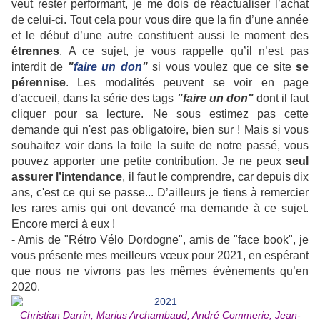
veut rester performant, je me dois de réactualiser l’achat
de celui-ci. Tout cela pour vous dire que la fin d’une année
et le début d’une autre constituent aussi le moment des
étrennes
. A ce sujet, je vous rappelle qu’il n’est pas
interdit de
"
faire un don
"
si vous voulez que ce site
se
pérennise
. Les modalités peuvent se voir en page
d’accueil, dans la série des tags
"faire un don"
dont il faut
cliquer pour sa lecture. Ne sous estimez pas cette
demande qui n'est pas obligatoire, bien sur ! Mais si vous
souhaitez voir dans la toile la suite de notre passé, vous
pouvez apporter une petite contribution. Je ne peux
seul
assurer l’intendance
, il faut le comprendre, car depuis dix
ans, c'est ce qui se passe... D’ailleurs je tiens à remercier
les rares amis qui ont devancé ma demande à ce sujet.
Encore merci à eux !
- Amis de "Rétro Vélo Dordogne", amis de "face book", je
vous présente mes meilleurs vœux pour 2021, en espérant
que nous ne vivrons pas les mêmes évènements qu’en
2020.
Christian Darrin, Marius Archambaud, André Commerie, Jean-