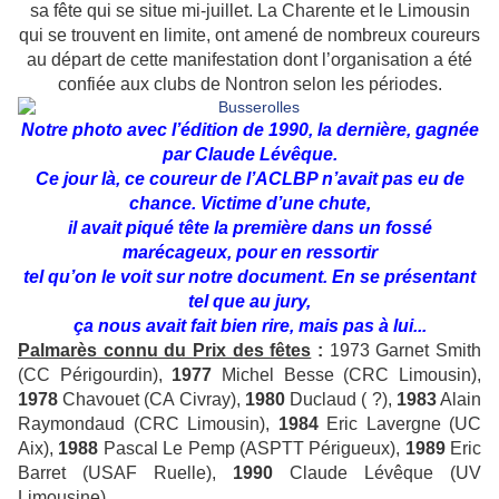
sa fête qui se situe mi-juillet. La Charente et le Limousin
qui se trouvent en limite, ont amené de nombreux coureurs
au départ de cette manifestation dont l’organisation a été
confiée aux clubs de Nontron selon les périodes.
Notre photo avec l’édition de 1990, la dernière, gagnée
par Claude Lévêque.
Ce jour là, ce coureur de l’ACLBP n’avait pas eu de
chance. Victime d’une chute,
il avait piqué tête la première dans un fossé
marécageux, pour en ressortir
tel qu’on le voit sur notre document. En se présentant
tel que au jury,
ça nous avait fait bien rire, mais pas à lui...
Palmarès connu du Prix des fêtes
:
1973 Garnet Smith
(CC Périgourdin),
1977
Michel Besse (CRC Limousin),
1978
Chavouet (CA Civray),
1980
Duclaud ( ?),
1983
Alain
Raymondaud (CRC Limousin),
1984
Eric Lavergne (UC
Aix),
1988
Pascal Le Pemp (ASPTT Périgueux),
1989
Eric
Barret (USAF Ruelle),
1990
Claude Lévêque (UV
Limousine).