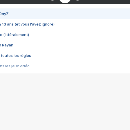
 DayZ
 a 13 ans (et vous l'avez ignoré)
e (littéralement)
im Rayan
 toutes les règles
s les jeux vidéo
us choquant de Rockstar ? - Le scandale BULLY
e plus moche de Steam
du RÊVE tourne au CAUCHEMAR
pendant 8 heures
it… à tort
umiliés par un jeu vidéo