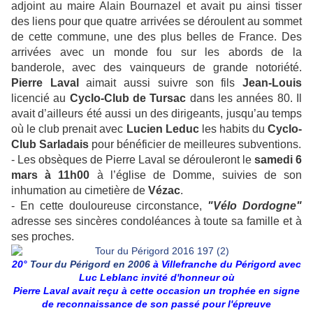
adjoint au maire Alain Bournazel et avait pu ainsi tisser
des liens pour que quatre arrivées se déroulent au sommet
de cette commune, une des plus belles de France. Des
arrivées avec un monde fou sur les abords de la
banderole, avec des vainqueurs de grande notoriété.
Pierre Laval
aimait aussi suivre son fils
Jean-Louis
licencié au
Cyclo-Club de Tursac
dans les années 80. Il
avait d’ailleurs été aussi un des dirigeants, jusqu’au temps
où le club prenait avec
Lucien Leduc
les habits du
Cyclo-
Club Sarladais
pour bénéficier de meilleures subventions.
- Les obsèques de Pierre Laval se dérouleront le
samedi 6
mars à 11h00
à l’église de Domme, suivies de son
inhumation au cimetière de
Vézac
.
- En cette douloureuse circonstance,
"Vélo Dordogne"
adresse ses sincères condoléances à toute sa famille et à
ses proches.
20°
Tour du Périgord en 2006
à Villefranche du Périgord avec
Luc Leblanc invité d'honneur où
Pierre Laval avait reçu à cette occasion un trophée en signe
de reconnaissance de son passé pour l'épreuve