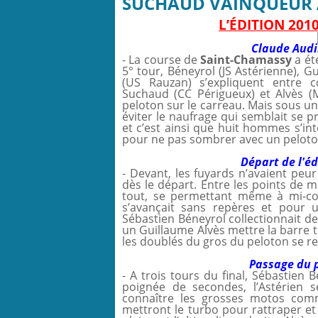
SUCHAUD VAINQUEUR 
L’ÉDITION 20
Claude Audib
- La course de
Saint-Chamassy
a ét
5° tour, Béneyrol (JS Astérienne), G
(US Rauzan) s’expliquent entre co
Suchaud (CC Périgueux) et Alvès (
peloton sur le carreau. Mais sous un
éviter le naufrage qui semblait se p
et c’est ainsi que huit hommes s’int
pour ne pas sombrer avec un peloto
Départ de l'é
- Devant, les fuyards n’avaient peur
dès le départ. Entre les points de me
tout, se permettant même à mi-co
s’avançait sans repères et pour u
Sébastien Béneyrol collectionnait de
un Guillaume Alvès mettre la barre t
les doublés du gros du peloton se r
Passage du 
- A trois tours du final, Sébastien 
poignée de secondes, l’Astérien se
connaître les grosses motos comm
mettront le turbo pour rattraper et