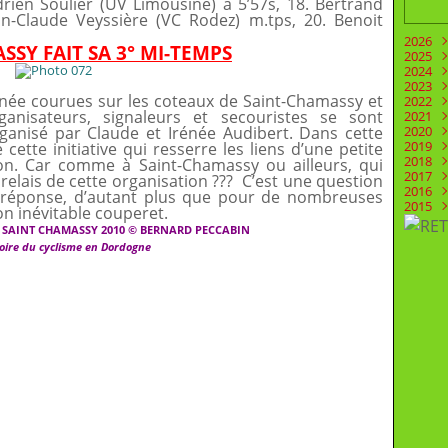
rien Soulier (UV Limousine) à 5’57s, 18. Bertrand
an-Claude Veyssière (VC Rodez) m.tps, 20. Benoit
2026
SSY FAIT SA 3° MI-TEMPS
2025
Juill
2024
Juin
Déc
2023
Mai
Nov
Déc
urnée courues sur les coteaux de Saint-Chamassy et
2022
Févr
Oct
Nov
Déc
ganisateurs, signaleurs et secouristes se sont
2021
Aoû
Oct
Nov
Déc
ganisé par Claude et Irénée Audibert. Dans cette
2020
Juill
Sep
Oct
Nov
Déc
2019
Juin
Aoû
Sep
Oct
Nov
Déc
cette initiative qui resserre les liens d’une petite
2018
Mai
Mai
Aoû
Sep
Oct
Nov
Déc
on. Car comme à Saint-Chamassy ou ailleurs, qui
2017
Avri
Mar
Juill
Aoû
Sep
Oct
Nov
Déc
 relais de cette organisation ??? C’est une question
2016
Mar
Févr
Juin
Juill
Aoû
Sep
Oct
Nov
Déc
 réponse, d’autant plus que pour de nombreuses
2015
Févr
Janv
Mai
Juin
Juill
Aoû
Sep
Oct
Nov
Déc
n inévitable couperet.
Janv
Avri
Mai
Juin
Juill
Aoû
Sep
Oct
Nov
Déc
 SAINT CHAMASSY 2010 © BERNARD PECCABIN
Mar
Avri
Mai
Juin
Juill
Aoû
Sep
Oct
Nov
ire du cyclisme en Dordogne
Févr
Mar
Avri
Mai
Juin
Juill
Aoû
Sep
Oct
Janv
Févr
Mar
Avri
Mai
Juin
Juill
Aoû
Sep
Janv
Févr
Mar
Avri
Mai
Juin
Juill
Aoû
Janv
Févr
Mar
Avri
Mai
Juin
Juill
Janv
Févr
Mar
Avri
Mai
Juin
Janv
Févr
Mar
Avri
Mai
Janv
Févr
Mar
Avri
Janv
Févr
Mar
Janv
Févr