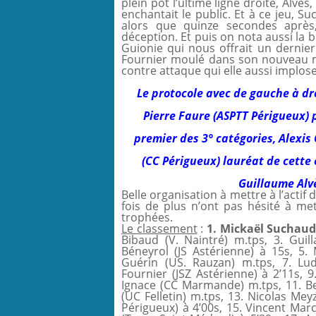
plein pot l’ultime ligne droite, Alvès
enchantait le public. Et à ce jeu, S
alors que quinze secondes après,
déception. Et puis on nota aussi la 
Guionie qui nous offrait un dernier 
Fournier moulé dans son nouveau m
contre attaque qui elle aussi implose
Le protocole avec de gauche à dro
Pierre Faure (ASPTT Périgueux) 
premier des 3° catégories, Alexis
(CC Périgueux) lauréat de cette
Guillaume Alv
Belle organisation à mettre à l’actif
fois de plus n’ont pas hésité à me
trophées.
Le classement
:
1. Mickaël Suchau
Bibaud (V. Naintré) m.tps, 3. Gui
Béneyrol (JS Astérienne) à 15s, 5. 
Guérin (US. Rauzan) m.tps, 7. Lud
Fournier (JSZ Astérienne) à 2’11s, 9
Ignace (CC Marmande) m.tps, 11. Be
(UC Felletin) m.tps, 13. Nicolas Mey
Périgueux) à 4’00s, 15. Vincent Marc