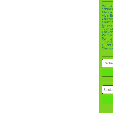
Palmar
séniors
Marius 
Alain B
Champio
Christi
faire u
Tour ca
Chevan
Palmar
Palmar
Tour d
Quenti
Champi