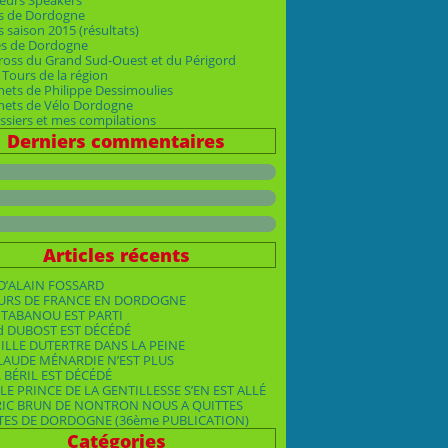
eurs Speakers
s de Dordogne
 saison 2015 (résultats)
es de Dordogne
ross du Grand Sud-Ouest et du Périgord
Tours de la région
nets de Philippe Dessimoulies
rnets de Vélo Dordogne
siers et mes compilations
Derniers commentaires
Articles récents
D’ALAIN FOSSARD
OURS DE FRANCE EN DORDOGNE
TABANOU EST PARTI
d DUBOST EST DÉCÉDÉ
ILLE DUTERTRE DANS LA PEINE
LAUDE MÉNARDIE N’EST PLUS
 BÉRIL EST DÉCÉDÉ
LE PRINCE DE LA GENTILLESSE S’EN EST ALLÉ
RIC BRUN DE NONTRON NOUS A QUITTES
TES DE DORDOGNE (36ème PUBLICATION)
Catégories