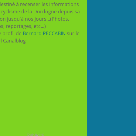
destiné à recenser les informations
e cyclisme de la Dordogne depuis sa
ion jusqu'à nos jours...(Photos,
es, reportages, etc...)
e profil de
Bernard PECCABIN
sur le
il Canalblog
Publicité