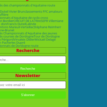
ès des championnats d'Aquitaine route
Duteil Vivier Brun
classements FFC amateurs
uffière
nnats d'Aquitaine de cyclo-cross
an Bordier
CIRCUIT DE LA FRAISE
PR Villemiane
n don
Francis Duteil
Lalinde
ntons Mareuil-Verteillac
Stéphane Reimherr
ne-Brunel
ès Championnats d'Aquitaine des jeunes
ès courses de Dordogne
Tour de Dordogne
u Périgord
Virvaleix Didier
Mickaël Delage
n Pacher
les Dupré
onnats de Dordogne route
Recherche
Newsletter