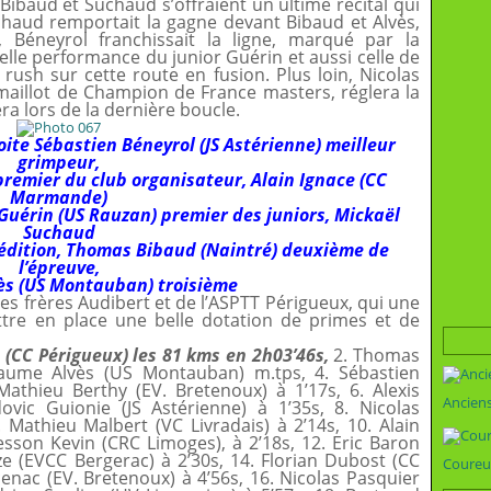
, Bibaud et Suchaud s’offraient un ultime récital qui
uchaud remportait la gagne devant Bibaud et Alvès,
 Béneyrol franchissait la ligne, marqué par la
belle performance du junior Guérin et aussi celle de
rush sur cette route en fusion. Plus loin, Nicolas
aillot de Champion de France masters, réglera la
ra lors de la dernière boucle.
ite Sébastien Béneyrol (JS Astérienne) meilleur
grimpeur,
premier du club organisateur, Alain Ignace (CC
Marmande)
 Guérin (US Rauzan) premier des juniors, Mickaël
Suchaud
 édition, Thomas Bibaud (Naintré) deuxième de
l’épreuve,
ès (US Montauban) troisième
 des frères Audibert et de l’ASPTT Périgueux, qui une
ttre en place une belle dotation de primes et de
d
(CC Périgueux) les 81 kms en 2h03’46s,
2. Thomas
llaume Alvès (US Montauban) m.tps, 4. Sébastien
Mathieu Berthy (EV. Bretenoux) à 1’17s, 6. Alexis
Ancien
ovic Guionie (JS Astérienne) à 1’35s, 8. Nicolas
. Mathieu Malbert (VC Livradais) à 2’14s, 10. Alain
sson Kevin (CRC Limoges), à 2’18s, 12. Eric Baron
ze (EVCC Bergerac) à 2’30s, 14. Florian Dubost (CC
Coureu
enac (EV. Bretenoux) à 4’56s, 16. Nicolas Pasquier