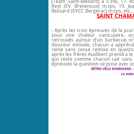
(Team Saint-Médard) à 5’39s, 17. Ad
Reyt (EV. Bretenoux) m.tps, 19. Je
Bessard (EVCC Bergerac) m.tps, etc...
SAINT CHAMA
- Après les trois épreuves de la jo
sous une chaleur caniculaire, or
retrouvés autour d’un barbecue or
douceur estivale, chacun a apprécié 
reine sans cesse remise en questi
après les frères Audibert prendra le
qui reste comme chacun sait sans
épreuves la question se pose avec so
RÉTRO VÉLO DORDOGNE –
La mémo