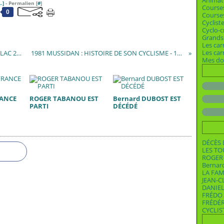
Animat
…
]
- Permalien [
#
]
Course
0
Courses
Cyclist
Cyclo-c
Grands 
Les car
Les ca
12° TOUR DU CANTON DE MAREUIL-VERTEILLAC 2006
1981 MUSSIDAN : HISTOIRE DE SON CYCLISME - 1981
Mes dos
RANCE
ROGER TABANOU EST
Bernard DUBOST EST
PARTI
DÉCÉDÉ
DÉCÈS 
LES T
ROGER 
Bernar
LA FAM
JEAN-C
DANIEL
FRÉDO 
FRÉDÉ
CYCLIS