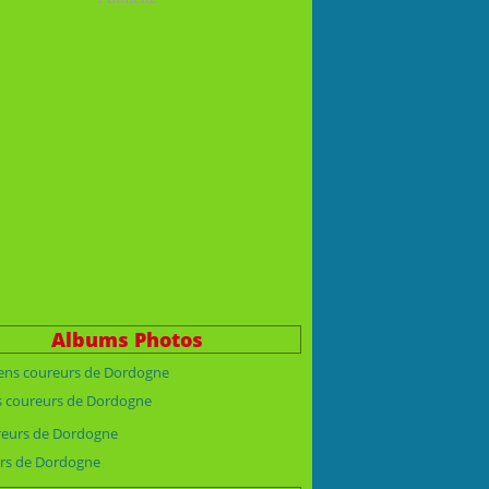
Albums Photos
s coureurs de Dordogne
rs de Dordogne