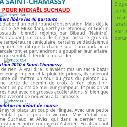
A SAINT-CHAMASSY
Blog 
10 POUR MICKAËL SUCHAUD
sur l
créat
ert libère les 46 partants
é d’abord un petit round d’observation. Mais dès le
articl
uionie (SA Mussidan), Berthy (Bretenoux) et Guérin
Voir l
stauds, bientôt rejoints par Bibaud (Naintré),
Montauban). Ce coup de flingue laissa le gros du
porta
e température caniculaire, certains se décidaient à
réparer. On dit que la chance sourit aux audacieux
ercaleront et parviendront à goupiller leur affaire,
n qui semblait décidé à musarder.
dition 2010 à Saint-Chamassy
 de rien. A vrai dire ils avaient mis un sacré bazar
illeur grimpeur et la pluie de primes, ils rafleront
urse de mettre un tour au gros du peloton qui
ne sorte de chemin de croix à n’en plus finir.
vant les points de meilleur grimpeur. Et puis on vit
rès haut avec de grosses accélérations, si bien que
etrouveront de nouveau à la ramasse.
peloton en début de course
Béneyrol plaça un coup de flingue. Avec une petite
mblait partir pour la victoire. Mais c’était mal
e Suchaud et Alvès, qui dans le dernier tour,
 distancer notre courageux Astérien. En attaquant