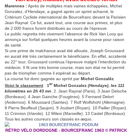
Marennes :
Après de multiples mais vaines échappées, Michel
Gonzalez, d’Hendaye, a gagné après un sprint acharné, le
Critérium Cycliste international de Bourcefranc devant la Parisien
Jean Raynal. Ce fut, avant tout, une course aux primes, et plus
de 2.000 francs furent distribués au cours de l’épreuve.
Le public regretta très vivement l’absence de Rick Van Looy qui
annonça sur forfait quelques heures avant la course pour raison
de santé.
Si une prime de malchance avait été allouée, Joseph Groussard
en aurait été très certainement le bénéficiaire. En effet, accidenté
au 22° tour, Groussard continua l’épreuve malgré l’interdiction du
médecin. Il fit une très bonne course, mais son état ne lui permit
pas de triompher comme il espérait au départ.
La course fut donc gagnée au sprint par
Michel Gonzalèz
.
er
Voici le classement
:
1
Michel Gonzalez
(Hendaye), les 111
kilomètres en 2h 43 mn
. 2. Jean Raynal (Paris), 3 Jean Deloche
(Bordeaux). 4 Jean Gainche (Fougères). 5 Fernand Delort
(Andernos). 6 Moussard (Saintes). 7 Rolf Wolfshohl (Allemagne).
8 Pierre Beuffeuil (Saujon). 9 Joubert (Royan). 10 Pailler (Royan).
11 Crinnion (Irlande). 12 Milesi (Marseille). 13 Castel (Bordeaux).
Tous les autres coureurs son classés ex-æquo.
R
É
TRO V
É
LO DORDOGNE - BOURCEFRANC 1963 © PATRICK