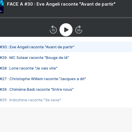
FACE A #30 : Eve Angeli raconte "Avant de partir"
#30 : Eve Angeli raconte "Avant de partir"
#29 : MC Solaar raconte "Bouge de là"
28 : Lorie raconte "Je vais vite"
#27 : Christophe Willem raconte "Jacques a dit"
#26 : Chimène Badi raconte "Entre nous"
#25 : Indochine raconte "3e sexe"
#24 : Zaho raconte "C'est chelou"
#23 : Patrick Bruel raconte "Au café des délices"
#22 : Kyo raconte "Le chemin"