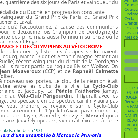
Animat
quatrième des six jours de Paris et vainqueur du
Course
Courses
cialiste du Duché, en progression constante
Cyclist
vainqueur du Grand Prix de Paris, du Grand Prix
Cyclo-c
cher et Laval.
Grands 
nde qu’à l’accoutumée, à cause des communions
Les car
pour le deuxième fois Champion de Dordogne de
Les ca
ité des prix, mais aussi l’omnium surprise où le
Mes dos
ait devant Engel.
RANCE ET DES OLYMPIENS AU V
É
LODROME
le calendrier cycliste. Les équipes se formaient.
 Leducq, Marcel Bidot et Antonin Magne étaient au
uelle) récent vainqueur du circuit de la Dordogne
al. Ils feront partis de l’équipe Elvisch-Wolber. On
Jean Mouveroux
(CCP) et de
Raphaël Calmette
olber.
 à nouveau ses portes. Le clou de la réunion était
tée entre les clubs de la ville. Le
Cyclo-Club
DÉCÈS 
rlaine et Jacoupy. La
Pédale Faidherbe
Jamay,
LES T
uand au
Vélo-Club Périgourdin
, il figurait avec les
ROGER 
ge. Du spectacle en perspective car il n’y aura pas
Bernar
be veut prendre sa revanche sur le Cyclo-Club
LA FAM
 que la réunion du 1°juillet n’avait pas commencé,
JEAN-C
le quatuor Dayen, Aumerle, Brossy et
Merviel
qui a
DANIEL
ce aux Jeux Olympiques, viendrait évoluer à cette
FRÉDO 
FRÉDÉ
CYCLIS
 lors d'une assemblée à Marsac la Prunerie