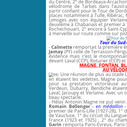
du Centre, 2° de Bordeaux-Arcachon,
vélodrome de Tarbes dans l’austra
partir confiant pour le Tour de Dor
places notamment à Tulle, Ribérac,
Limoges avec son équipier Verlaine.
deuxième à Chabanais et premier à S
Rochechouart, 2° encore à Saint-Cypr
à merveille sur route comme sur pis
Tour du Sud
-
Calmette
remportait la première é
Jamay
(PF) celle de Terrasson-Périg
évidence mais c’est le montponna
devant Laval (CCP), Roturier (CCP) e
MAGNE, FONTAN, BL
AU V
É
LOD
- Une réunion de plus au stade L
en étaient les vedettes. Magne pour
pour sa prestation victorieuse au
Verdeun, Dubarry, Bendiche étaien
Laval, Jacoupy et Verlaine. Avec un t
beau spectacle.
- Hélas Antonin Magne ne put venir.
Romain Bellenger
- en médaillon 
premier de Paris-Lille (1927-28), 1°
de Vaucluse, 1° du circuit du Langue
France (1923 et 1925) , 2° du cha
Garin
remporta Paris-Evreux, Paris-