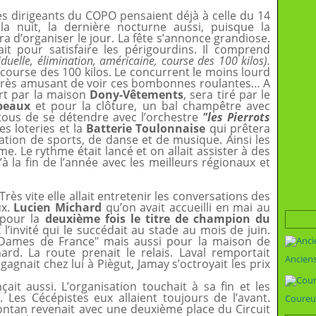
es dirigeants du COPO pensaient déjà à celle du 14
a nuit, la dernière nocturne aussi, puisque la
d’organiser le jour. La fête s’annonce grandiose.
t pour satisfaire les périgourdins. Il comprend
viduelle, élimination, américaine, course des 100 kilos).
 course des 100 kilos. Le concurrent le moins lourd
t très amusant de voir ces bombonnes roulantes… A
ert par la maison
Dony-Vêtements
, sera tiré par le
peaux
et pour la clôture, un bal champêtre avec
 tous de se détendre avec l’orchestre
"les Pierrots
es loteries et la
Batterie Toulonnaise
qui prêtera
ation de sports, de danse et de musique. Ainsi les
. Le rythme était lancé et on allait assister à des
à la fin de l’année avec les meilleurs régionaux et
rès vite elle allait entretenir les conversations des
ux.
Lucien Michard
qu’on avait accueilli en mai au
 pour la
deuxième fois le titre de champion du
l’invité qui le succédait au stade au mois de juin.
 Dames de France" mais aussi pour la maison de
rd. La route prenait le relais. Laval remportait
Ancien
agnait chez lui à Piègut, Jamay s’octroyait les prix
çait aussi. L’organisation touchait à sa fin et les
 Les Cécépistes eux allaient toujours de l’avant.
Coureu
Fontan revenait avec une deuxième place du Circuit