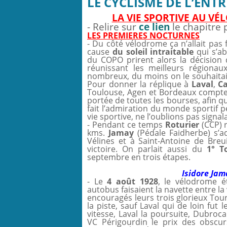
LE CYCLISME DE L’ENTR
LA VIE SPORTIVE AU V
- Relire sur
ce lien
le chapitre
LES PREMIERES NOCTURNES
- Du côté vélodrome ça n’allait pas 
cause
du soleil intraitable
qui s’ab
du COPO prirent alors la décision
réunissant les meilleurs régiona
nombreux, du moins on le souhaitait 
Pour donner la réplique à
Laval
,
C
Toulouse, Agen et Bordeaux comptent
portée de toutes les bourses, afin q
fait l’admiration du monde sportif 
vie sportive, ne l’oublions pas signala
- Pendant ce temps
Roturier
(CCP) 
kms.
Jamay
(Pédale Faidherbe) s’ad
Vélines et à Saint-Antoine de Breu
victoire. On parlait aussi du
1° T
septembre en trois étapes.
Isidore Jam
- Le
4 août 1928
, le vélodrome ét
autobus faisaient la navette entre la 
encouragés leurs trois glorieux Tour
la piste, sauf Laval qui de loin fut
vitesse, Laval la poursuite, Dubroca
VC Périgourdin le prix des obscu