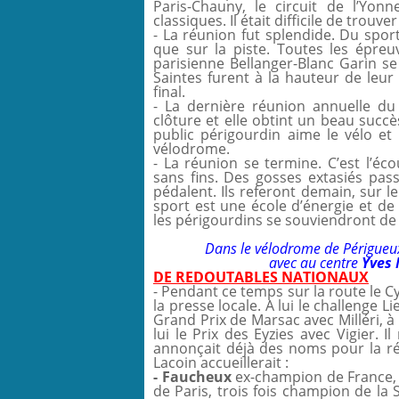
Paris-Chauny, le circuit de l’Yon
classiques. Il était difficile de trouv
- La réunion fut splendide. Du spor
que sur la piste. Toutes les épre
parisienne Bellanger-Blanc Garin s
Saintes furent à la hauteur de leur
final.
- La dernière réunion annuelle du 
clôture et elle obtint un beau succ
public périgourdin aime le vélo et 
vélodrome.
- La réunion se termine. C’est l’é
sans fins. Des gosses extasiés pa
pédalent. Ils referont demain, sur le
sport est une école d’énergie et de
les périgourdins se souviendront de
Dans le vélodrome de Périgueux
avec au centre
Yves
DE REDOUTABLES NATIONAUX
- Pendant ce temps sur la route le C
la presse locale. A lui le challenge Li
Grand Prix de Marsac avec Milléri, à l
lui le Prix des Eyzies avec Vigier. 
annonçait déjà des noms pour la 
Lacoin accueillerait :
- Faucheux
ex-champion de France, d
de Paris, trois fois champion de la 