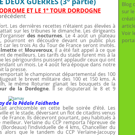
E DEUX GUERRES (3° partie)
Blog 
ÉLODROME ET LE 1° TOUR DORDOGNE
sur l
 précédent
créat
fort. Les dernières recettes n’étaient pas élevées à
articl
attait sur les tribunes le dimanche. Les dirigeants
Voir l
 d’organiser
des nocturnes
. Le 4 août un plateau
ux, pourront en découdre devant un public plus
porta
car les trois As du Tour de France seront invités.
almette
et
Mouveroux
, il a été fait appel à ce que
 de meilleurs. Les tarifs du stade furent mis à la
ue les périgourdins puissent applaudir ceux qui ont
pendant un mois. Le 4 août fera époque dans notre
it la presse.
remportait le championnat départemental des 100
jugeait le brevet militaire des 100 et 150 kms. A
ilh, le même Roturier glanait les bouquets de la
our de la Dordogne
. Il se disputerait le 8 et 9
ay de la Pédale Faidherbe
ait archicomble en cette belle soirée d’été. Les
ville et le stade, déversant un flot de citadins venus
 de France. Ils décevront pourtant, peu habitués à
 le meilleur. Verlaine du CCP remporta l’épreuve de
 (Bordeaux) l’individuelle de 4 kms, Chancellier du
rs alors que le tandem du CCP Verlaine-Jacoupy