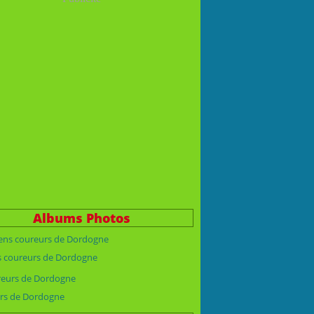
Albums Photos
s coureurs de Dordogne
rs de Dordogne