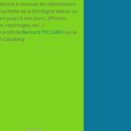
destiné à recenser les informations
e cyclisme de la Dordogne depuis sa
ion jusqu'à nos jours...(Photos,
es, reportages, etc...)
e profil de
Bernard PECCABIN
sur le
il Canalblog
Publicité