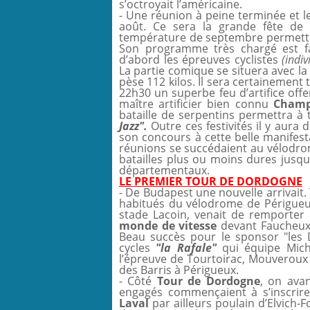
s’octroyait l’américaine.
- Une réunion à peine terminée et l
août. Ce sera la grande fête de l
température de septembre permettra 
Son programme très chargé est fai
d’abord les épreuves cyclistes
(indi
La partie comique se situera avec la
pèse 112 kilos. Il sera certainemen
22h30 un superbe feu d’artifice off
maître artificier bien connu
Cham
bataille de serpentins permettra à
Jazz".
Outre ces festivités il y aura d
son concours à cette belle manifest
réunions se succédaient au vélodrome
batailles plus ou moins dures jusqu’
départementaux.
LE PREMIER TOUR DE DORDOGNE
- De Budapest une nouvelle arrivait. T
habitués du vélodrome de Périgue
stade Lacoin, venait de remporter
monde de vitesse
devant Faucheux 
Beau succès pour le sponsor "les
cycles
"la Rafale"
qui équipe Micha
l’épreuve de Tourtoirac, Mouveroux g
des Barris à Périgueux.
- Côté
Tour de Dordogne
, on avan
engagés commençaient à s’inscrire.
Laval
par ailleurs poulain d’Elvich-