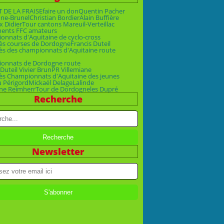
T DE LA FRAISE
faire un don
Quentin Pacher
ne-Brunel
Christian Bordier
Alain Buffière
x Didier
Tour cantons Mareuil-Verteillac
ments FFC amateurs
nnats d'Aquitaine de cyclo-cross
ès courses de Dordogne
Francis Duteil
ès des championnats d'Aquitaine route
onnats de Dordogne route
Duteil Vivier Brun
PR Villemiane
ès Championnats d'Aquitaine des jeunes
u Périgord
Mickaël Delage
Lalinde
ne Reimherr
Tour de Dordogne
les Dupré
Recherche
Newsletter