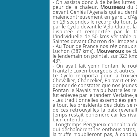
- On assista donc à de belles luttes
peur de la chaleur.
Mousseau
du C
devant Geniès l’Agenais qui au dern
malencontreusement en gare… d’Agen
en 29 secondes le record du tour. 
par le Cyclo devant le Vélo-Club et l
disputée et remportée par le
L’individuelle de 50 kms véritable 
Saintes devant Charron de Limoges 
- Au Tour de France nos régionaux s
Luchon (387 kms),
Mouveroux
se cl
le lendemain on pointait sur 323 km
43°.
- On avait fait venir Fontan, le ro
Frantz le Luxembourgeois et autres. L
Le Cyclo remporta pour la troisiè
Chevallier, Chancelier, Palavert et Pe
donner de constater que nos jeunes s
Fontan le Nayais n’a pu battre les r
fut enlevée par le tandem Verlaine-J
- Les traditionnelles assemblées gén
à tour, les présidents des clubs se r
de ces retrouvailles la paix revenai
temps restait éphémère car les riv
bien entendu…
- Longtemps Périgueux connaîtra de
qui déchaînèrent les enthousiastes, 
la truffe n’oublieront pas, à condi