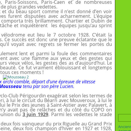
ne, Paris-Soissons, Paris-Caen et de nombreuses
er de plus grandes vedettes.
t et du beau sport comme il n’est donné d’en voir
uves furent disputées avec acharnement. L’équipe
e comporta très brillamment. Chartier et Dubin de
 tâche et inquiétèrent les équipes jusqu’au sprint
vélodrome eut lieu le 7 octobre 1928. C’était la
ès. Ce succès est donc une preuve éclatante que le
qu’il voyait avec regrets se fermer les portes du
coulement lent et parmi la foule des commentaires
ssent avec une flamme aux yeux et des gestes qui
urs vieux vélos, les gestes des as d’aujourd’hui. Le
 beauté. Ce fut vraiment éblouissant et longtemps
 tous ces moments !
 archi comble, départ d’une épreuve de vitesse
 Mousseau
tenu par son père Lucien.
yclo-Club Périgourdin exagérait selon les termes de
eri, à lui le circuit du Béarn avec Mouveroux, à lui le
ui le Prix des jeunes à Saint-Astier avec Palavert, à
Il n’y avait pas de relâches et du côté du COPO on
réunion du
3 juin 1929
. Parmi les vedettes le stade
eux fois vainqueur du prix Riguelle au Grand Prix
Ancien
Seine, deux fois champion d’hiver en 1927 et 1928,