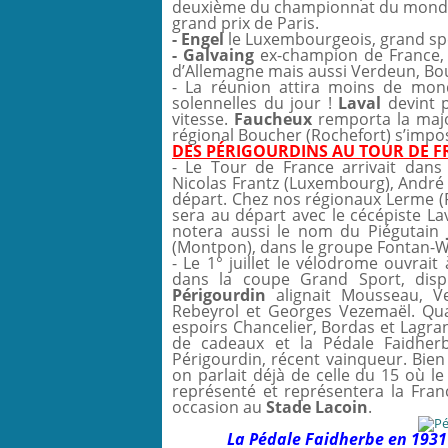
deuxième du championnat du monde, 
grand prix de Paris.
- Engel
le Luxembourgeois, grand spé
- Galvaing
ex-champion de France, 
d’Allemagne mais aussi Verdeun, Bou
- La réunion attira moins de mo
solennelles du jour !
Laval
devint 
vitesse.
Faucheux
remporta la major
régional Boucher (Rochefort) s’impos
DES P
É
RIGOURDINS AU TOUR DE F
- Le Tour de France arrivait dans 
Nicolas Frantz (Luxembourg), André
départ. Chez nos régionaux Lerme (R
sera au départ avec le cécépiste Lav
notera aussi le nom du Piégutain
(Montpon), dans le groupe Fontan-W
- Le 1° juillet le vélodrome ouvrait
dans la coupe Grand Sport, dispu
Périgourdin
alignait Mousseau, Ve
Rebeyrol et Georges Vezemaël. Q
espoirs Chancelier, Bordas et Lagran
de cadeaux et la Pédale Faidher
Périgourdin, récent vainqueur. Bien
on parlait déjà de celle du 15 où 
représenté et représentera la Fran
occasion au
Stade Lacoin
.
La Pédale Faidherbe en 1931