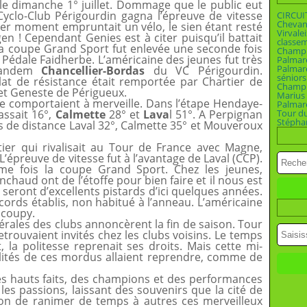
 le dimanche 1° juillet. Dommage que le public eut
yclo-Club Périgourdin gagna l’épreuve de vitesse
CIRCUI
Chevan
ier moment empruntait un vélo, le sien étant resté
Virvalei
 ! Cependant Genies est à citer puisqu’il battait
classe
La coupe Grand Sport fut enlevée une seconde fois
Champio
a Pédale Faidherbe. L’américaine des jeunes fut très
Palmar
Palmar
 tandem
Chancellier-Bordas
du VC Périgourdin.
séniors
plat de résistance était remportée par Chartier de
Champi
et Geneste de Périgueux.
Marius 
e comportaient à merveille. Dans l’étape Hendaye-
Palmar
assait 16°,
Calmette
28° et
Lava
l 51°. A Perpignan
Tour d
Stépha
s de distance Laval 32°, Calmette 35° et Mouveroux
utier qui rivalisait au Tour de France avec Magne,
’épreuve de vitesse fut à l’avantage de Laval (CCP).
me fois la coupe Grand Sport. Chez les jeunes,
nchaud ont de l’étoffe pour bien faire et il nous est
eront d’excellents pistards d’ici quelques années.
ecords établis, non habitué à l’anneau. L’américaine
acoupy.
érales des clubs annoncèrent la fin de saison. Tour
etrouvaient invités chez les clubs voisins. Le temps
t, la politesse reprenait ses droits. Mais cette mi-
alités de ces mordus allaient reprendre, comme de
s hauts faits, des champions et des performances
les passions, laissant des souvenirs que la cité de
tion de ranimer de temps à autres ces merveilleux