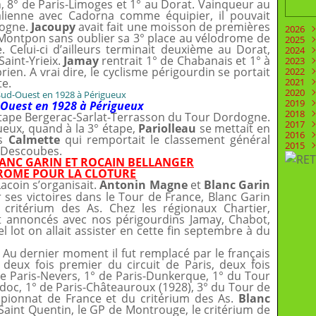
 8° de Paris-Limoges et 1° au Dorat. Vainqueur au
lienne avec Cadorna comme équipier, il pouvait
dogne.
Jacoupy
avait fait une moisson de premières
2026
 Montpon sans oublier sa 3° place au vélodrome de
2025
Juill
 Celui-ci d’ailleurs terminait deuxième au Dorat,
2024
Juin
Déc
aint-Yrieix.
Jamay
rentrait 1° de Chabanais et 1° à
2023
Mai
Nov
Déc
ien. A vrai dire, le cyclisme périgourdin se portait
2022
Févr
Oct
Nov
Déc
te.
2021
Aoû
Oct
Nov
Déc
2020
Juill
Sep
Oct
Nov
Déc
2019
Juin
Aoû
Sep
Oct
Nov
Déc
-Ouest en 1928 à Périgueux
2018
Mai
Mai
Aoû
Sep
Oct
Nov
Déc
tape Bergerac-Sarlat-Terrasson du Tour Dordogne.
2017
Avri
Mar
Juill
Aoû
Sep
Oct
Nov
Déc
ueux, quand à la 3° étape,
Pariolleau
se mettait en
2016
Mar
Févr
Juin
Juill
Aoû
Sep
Oct
Nov
Déc
is
Calmette
qui remportait le classement général
2015
Févr
Janv
Mai
Juin
Juill
Aoû
Sep
Oct
Nov
Déc
t Descoubes.
Janv
Avri
Mai
Juin
Juill
Aoû
Sep
Oct
Nov
Déc
ANC GARIN ET ROCAIN BELLANGER
Mar
Avri
Mai
Juin
Juill
Aoû
Sep
Oct
Nov
ROME POUR LA CLOTURE
Févr
Mar
Avri
Mai
Juin
Juill
Aoû
Sep
Oct
acoin s’organisait.
Antonin Magne
et
Blanc Garin
Janv
Févr
Mar
Avri
Mai
Juin
Juill
Aoû
Sep
 ses victoires dans le Tour de France, Blanc Garin
Janv
Févr
Mar
Avri
Mai
Juin
Juill
Aoû
 critérium des As. Chez les régionaux Chartier,
Janv
Févr
Mar
Avri
Mai
Juin
Juill
t annoncés avec nos périgourdins Jamay, Chabot,
Janv
Févr
Mar
Avri
Mai
Juin
el lot on allait assister en cette fin septembre à du
Janv
Févr
Mar
Avri
Mai
Janv
Févr
Mar
Avri
Janv
Févr
Mar
 Au dernier moment il fut remplacé par le français
Janv
Févr
-
deux fois premier du circuit de Paris, deux fois
 de Paris-Nevers, 1° de Paris-Dunkerque, 1° du Tour
doc, 1° de Paris-Châteauroux (1928), 3° du Tour de
mpionnat de France et du critérium des As.
Blanc
Saint Quentin, le GP de Montrouge, le critérium de