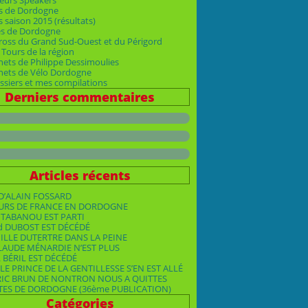
eurs Speakers
s de Dordogne
 saison 2015 (résultats)
es de Dordogne
ross du Grand Sud-Ouest et du Périgord
Tours de la région
nets de Philippe Dessimoulies
rnets de Vélo Dordogne
siers et mes compilations
Derniers commentaires
Articles récents
D’ALAIN FOSSARD
OURS DE FRANCE EN DORDOGNE
TABANOU EST PARTI
d DUBOST EST DÉCÉDÉ
ILLE DUTERTRE DANS LA PEINE
LAUDE MÉNARDIE N’EST PLUS
 BÉRIL EST DÉCÉDÉ
LE PRINCE DE LA GENTILLESSE S’EN EST ALLÉ
RIC BRUN DE NONTRON NOUS A QUITTES
TES DE DORDOGNE (36ème PUBLICATION)
Catégories