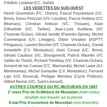
Frédéric Loubriat (CC. Sarlat)
LES VEDETTES DU SUD-OUEST
Hervé Gourmelon (FC. Oloron), Pascal Peyramaure (UC.
Brive), Denis Pelizzari (UV. Lourdes), Pascal Andorra (CC
Béarnais), Christian Ardouin (VC. Thouars), Alain
Dithurbide (UC. Tarbes), Jean-Louis Auditeau (VC
Charente-Océan), Gérard Ianotto (Parentis-Sports), Michel
Commergnat (UV. Limoges), Didier Virvaleix (ASPTT.
Périgueux), Laurent Brochet (VC Charente-Océan), Daniel
Amardeilh (CV. Montastruc), Alain Cessat (UC. Brive),
Gérard Caudoux (VC. Bourganeuf), Patrick Mauriès (VC
Vallée du Thoré), Richard Tremblay (VC Charente-Océan),
Armand de las Cuevas (CC. Marmande), Michel Larpe (AJ.
Montmoreau), Michel Guiraudie (CV. Montastruc), Fernand
Lajo (US. Bouscat), Philippe Mondory (Cycle Poitevin),
Gilbert Berron (UC. Saint-Léonard).
AUTRES COURSES DU RC.MUSSIDAN EN 1987
1° mars Prix de St.Médard de Mussidan
(inter-clubs)
résultats non trouvés sur la presse
8 mai Prix d'ouverture de Mussidan
(non licenciés)