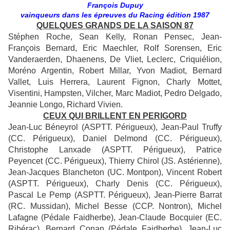
François Dupuy
vainqueurs dans les épreuves du Racing édition 1987
QUELQUES GRANDS DE LA SAISON 87
Stéphen Roche, Sean Kelly, Ronan Pensec, Jean-
François Bernard, Eric Maechler, Rolf Sorensen, Eric
Vanderaerden, Dhaenens, De Vliet, Leclerc, Criquiélion,
Moréno Argentin, Robert Millar, Yvon Madiot, Bernard
Vallet, Luis Herrera, Laurent Fignon, Charly Mottet,
Visentini, Hampsten, Vilcher, Marc Madiot, Pedro Delgado,
Jeannie Longo, Richard Vivien.
CEUX QUI BRILLENT EN PERIGORD
Jean-Luc Béneyrol (ASPTT. Périgueux), Jean-Paul Truffy
(CC. Périgueux), Daniel Delmond (CC. Périgueux),
Christophe Lanxade (ASPTT. Périgueux), Patrice
Peyencet (CC. Périgueux), Thierry Chirol (JS. Astérienne),
Jean-Jacques Blancheton (UC. Montpon), Vincent Robert
(ASPTT. Périgueux), Charly Denis (CC. Périgueux),
Pascal Le Pemp (ASPTT. Périgueux), Jean-Pierre Barrat
(RC. Mussidan), Michel Besse (CCP. Nontron), Michel
Lafagne (Pédale Faidherbe), Jean-Claude Bocquier (EC.
Ribérac), Bernard Conan (Pédale Faidherbe), Jean-Luc