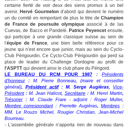
certaine fierté de voir deux des siens promus à un bel
avenir.
Hervé Gourmelon
d'abord qui devient le numéro
un du comité en remportant de plus le titre de
Champion
de France de poursuite olympique
associé à de las
Cuevas, de Bacco et Pandelé.
Patrice Peyencet
ensuite,
qui participe à une grande classique suisse au sein de
l'
équipe de France
, une bien belle référence pour ce
jeune qui n'est encore que junior, mais au sein du Cyclo-
Club Périgourdin. Ce Cyclo-Club Périgourdin qui perd sa
place de leader du Challenge Dordogne au profit de
l'ASPTT
qui devient ainsi le club phare du Périgord.
LE BUREAU DU RCM POUR 1987
:
Présidents
d'honneur
:
M. Pierre Bonneau
,
(maire et conseiller
général)
,
Président actif
: M. Serge Augièras,
Vice-
Président
:
M. Jean Halicot
,
Secrétaire
:
M. Henri Martin
,
Trésorier
:
M. Claude Frare - adjoint : Roger Muller
,
Membre correspondant
: Pierrette Augièras
,
Membres
:
MM. Le Rouzo Michel, Rougier Christian, Jean-Michel
Bourreau.
- L'assemblée générale n'apporta rien de nouveau dans