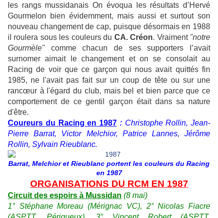
les rangs mussidanais On évoqua les résultats d’Hervé
Gourmelon bien évidemment, mais aussi et surtout son
nouveau changement de cap, puisque désormais en 1988
il roulera sous les couleurs du
CA. Créon
. Vraiment
"notre
Gourmèle"
comme chacun de ses supporters l’avait
surnomer aimait le changement et on se consolait au
Racing de voir que ce garçon qui nous avait quittés fin
1985, ne l'avait pas fait sur un coup de tête ou sur une
rancœur à l'égard du club, mais bel et bien parce que ce
comportement de ce gentil garçon était dans sa nature
d'être.
Coureurs du Racing en 1987
:
Christophe Rollin, Jean-
Pierre Barrat, Victor Melchior, Patrice Lannes, Jérôme
Rollin, Sylvain Rieublanc.
Barrat, Melchior et Rieublanc portent les couleurs du Racing
en 1987
ORGANISATIONS DU RCM EN 1987
Circuit des espoirs à Mussidan
(8 mai)
1° Stéphane Moreau (Mérignac VC), 2° Nicolas Fiacre
(ASPTT. Périgueux), 3° Vincent Robert (ASPTT.