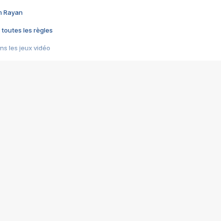
im Rayan
 toutes les règles
s les jeux vidéo
us choquant de Rockstar ? - Le scandale BULLY
e plus moche de Steam
du RÊVE tourne au CAUCHEMAR
pendant 8 heures
it… à tort
umiliés par un jeu vidéo
ire - Final Fantasy 8
ti un empire - Age of Empires
story DOFUS