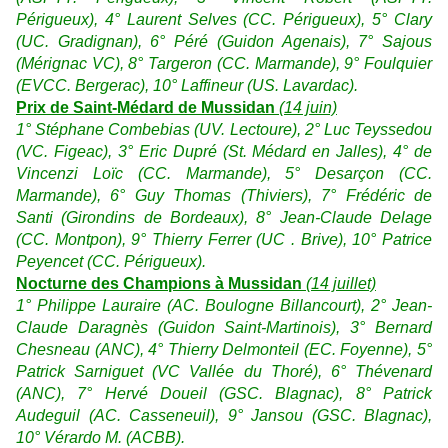
Périgueux), 4° Laurent Selves (CC. Périgueux), 5° Clary
(UC. Gradignan), 6° Péré (Guidon Agenais), 7° Sajous
(Mérignac VC), 8° Targeron (CC. Marmande), 9° Foulquier
(EVCC. Bergerac), 10° Laffineur (US. Lavardac).
Prix de Saint-Médard de Mussidan
(14 juin)
1° Stéphane Combebias (UV. Lectoure), 2° Luc Teyssedou
(VC. Figeac), 3° Eric Dupré (St. Médard en Jalles), 4° de
Vincenzi Loïc (CC. Marmande), 5° Desarçon (CC.
Marmande), 6° Guy Thomas (Thiviers), 7° Frédéric de
Santi (Girondins de Bordeaux), 8° Jean-Claude Delage
(CC. Montpon), 9° Thierry Ferrer (UC . Brive), 10° Patrice
Peyencet (CC. Périgueux).
Nocturne des Champions à Mussidan
(14 juillet)
1° Philippe Lauraire (AC. Boulogne Billancourt), 2° Jean-
Claude Daragnès (Guidon Saint-Martinois), 3° Bernard
Chesneau (ANC), 4° Thierry Delmonteil (EC. Foyenne), 5°
Patrick Sarniguet (VC Vallée du Thoré), 6° Thévenard
(ANC), 7° Hervé Doueil (GSC. Blagnac), 8° Patrick
Audeguil (AC. Casseneuil), 9° Jansou (GSC. Blagnac),
10° Vérardo M. (ACBB).