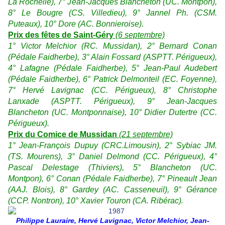
La Rochelle), 7° Jean-Jacques Blancheton (UC. Montpon),
8° Le Bougre (CS. Villedieu), 9° Jannel Ph. (CSM.
Puteaux), 10° Dore (AC. Bonnieroise).
Prix des fêtes de Saint-Géry
(6 septembre)
1° Victor Melchior (RC. Mussidan), 2° Bernard Conan
(Pédale Faidherbe), 3° Alain Fossard (ASPTT. Périgueux),
4° Lafagne (Pédale Faidherbe), 5° Jean-Paul Audebert
(Pédale Faidherbe), 6° Patrick Delmonteil (EC. Foyenne),
7° Hervé Lavignac (CC. Périgueux), 8° Christophe
Lanxade (ASPTT. Périgueux), 9° Jean-Jacques
Blancheton (UC. Montponnaise), 10° Didier Dutertre (CC.
Périgueux).
Prix du Comice de Mussidan
(21 septembre)
1° Jean-François Dupuy (CRC.Limousin), 2° Sybiac JM.
(TS. Mourens), 3° Daniel Delmond (CC. Périgueux), 4°
Pascal Delestage (Thiviers), 5° Blancheton (UC.
Montpon), 6° Conan (Pédale Faidherbe), 7° Pineault Jean
(AAJ. Blois), 8° Gardey (AC. Casseneuil), 9° Gérance
(CCP. Nontron), 10° Xavier Touron (CA. Ribérac).
Philippe Lauraire, Hervé Lavignac, Victor Melchior, Jean-