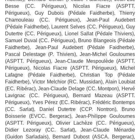
Besse (CC. Périgueux), Nicolas Fiacre (ASPTT.
Périgueux), Guy Dubois (Pédale Faidherbe), Thierry
Chamouleau (CC. Périgueux), Jean-Paul Audebert
(Pédale Faidherbe), Laurent Selves (CC. Périgueux), Guy
Dutertre (CC. Périgueux), Lionel Sallat (Pédale Thiviers),
Samuel Duval (CC. Périgueux), Bruno Blangeois (Pédale
Faidherbe), Jean-Paul Audebert (Pédale Faidherbe),
Pascal Delestage (P. Thiviers), Jean-Michel Gouloumes
(ASPTT. Périgueux), Jean-Claude Mespoulède (ASPTT.
Périgueux), Nicolas Fiacre (ASPTT. Périgueux), Michel
Lafagne (Pédale Faidherbe), Christian Top (Pédale
Faidherbe), Victor Melchior (RC. Mussidan), Alain Loubiat
(EC. Ribérac), Jean-Claude Delage (CC. Montpon), Hervé
Lavignac (CC. Périgueux), Bernard Mazeau (ASPTT.
Périgueux), Yves Pérez (EC. Ribérac), Frédéric Bontemps
(CC. Sarlat), Daniel Dutertre (CCP. Nontron), Bruno
Boisserie (EVCC. Bergerac), Jean-Philippe Gouloumes
(ASPTT. Périgueux), Olivier Lachèze (CC. Périgueux),
Didier Lezoray (CC. Sarlat), Jean-Claude Ménardie
(Guidon Sarladais), Bernard Dubost (ASCA. Bergerac),