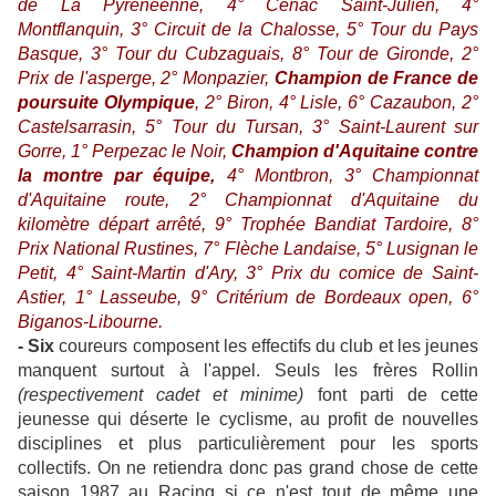
de La Pyrénéenne, 4° Cénac Saint-Julien, 4°
Montflanquin, 3° Circuit de la Chalosse, 5° Tour du Pays
Basque, 3° Tour du Cubzaguais, 8° Tour de Gironde, 2°
Prix de l'asperge, 2° Monpazier,
Champion de France de
poursuite Olympique
, 2° Biron, 4° Lisle, 6° Cazaubon, 2°
Castelsarrasin, 5° Tour du Tursan, 3° Saint-Laurent sur
Gorre, 1° Perpezac le Noir,
Champion d'Aquitaine contre
la montre par équipe,
4° Montbron, 3° Championnat
d'Aquitaine route, 2° Championnat d'Aquitaine du
kilomètre départ arrêté, 9° Trophée Bandiat Tardoire, 8°
Prix National Rustines, 7° Flèche Landaise, 5° Lusignan le
Petit, 4° Saint-Martin d'Ary, 3° Prix du comice de Saint-
Astier, 1° Lasseube, 9° Critérium de Bordeaux open, 6°
Biganos-Libourne.
- Six
coureurs composent les effectifs du club et les jeunes
manquent surtout à l'appel. Seuls les frères Rollin
(respectivement cadet et minime)
font parti de cette
jeunesse qui déserte le cyclisme, au profit de nouvelles
disciplines et plus particulièrement pour les sports
collectifs. On ne retiendra donc pas grand chose de cette
saison 1987 au Racing si ce n'est tout de même une