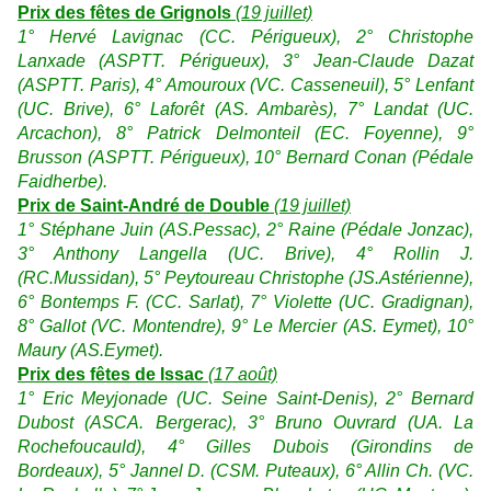
Prix des fêtes de Grignols
(19 juillet)
1° Hervé Lavignac (CC. Périgueux), 2° Christophe
Lanxade (ASPTT. Périgueux), 3° Jean-Claude Dazat
(ASPTT. Paris), 4° Amouroux (VC. Casseneuil), 5° Lenfant
(UC. Brive), 6° Laforêt (AS. Ambarès), 7° Landat (UC.
Arcachon), 8° Patrick Delmonteil (EC. Foyenne), 9°
Brusson (ASPTT. Périgueux), 10° Bernard Conan (Pédale
Faidherbe).
Prix de Saint-André de Double
(19 juillet)
1° Stéphane Juin (AS.Pessac), 2° Raine (Pédale Jonzac),
3° Anthony Langella (UC. Brive), 4° Rollin J.
(RC.Mussidan), 5° Peytoureau Christophe (JS.Astérienne),
6° Bontemps F. (CC. Sarlat), 7° Violette (UC. Gradignan),
8° Gallot (VC. Montendre), 9° Le Mercier (AS. Eymet), 10°
Maury (AS.Eymet).
Prix des fêtes de Issac
(17 août)
1° Eric Meyjonade (UC. Seine Saint-Denis), 2° Bernard
Dubost (ASCA.
Bergerac), 3° Bruno Ouvrard (UA. La
Rochefoucauld), 4° Gilles Dubois (Girondins de
Bordeaux), 5° Jannel D. (CSM. Puteaux), 6° Allin Ch. (VC.