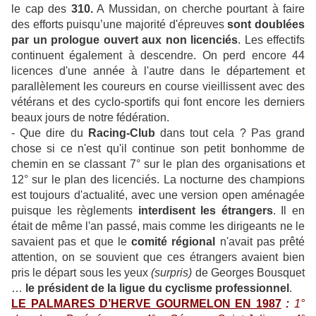
le cap des
310.
A Mussidan, on cherche pourtant à faire
des efforts puisqu’une majorité d'épreuves
sont doublées
par un prologue ouvert aux non licenciés
. Les effectifs
continuent également à descendre. On perd encore 44
licences d'une année à l'autre dans le département et
parallèlement les coureurs en course vieillissent avec des
vétérans et des cyclo-sportifs qui font encore les derniers
beaux jours de notre fédération.
- Que dire du
Racing-Club
dans tout cela ? Pas grand
chose si ce n'est qu'il continue son petit bonhomme de
chemin en se classant 7° sur le plan des organisations et
12° sur le plan des licenciés. La nocturne des champions
est toujours d'actualité, avec une version open aménagée
puisque les règlements
interdisent les étrangers
. Il en
était de même l'an passé, mais comme les dirigeants ne le
savaient pas et que le
comité régional
n'avait pas prêté
attention, on se souvient que ces étrangers avaient bien
pris le départ sous les yeux
(surpris)
de Georges Bousquet
…
le président de la ligue du cyclisme professionnel
.
LE PALMARES D’HERVE GOURMELON EN 1987
:
1°