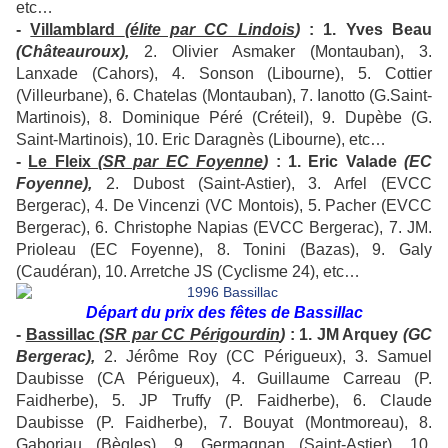
etc…
-
Villamblard
(élite par CC Lindois
)
: 1. Yves Beau
(Châteauroux),
2. Olivier Asmaker (Montauban), 3.
Lanxade (Cahors), 4. Sonson (Libourne), 5. Cottier
(Villeurbane), 6. Chatelas (Montauban), 7. Ianotto (G.Saint-
Martinois), 8. Dominique Péré (Créteil), 9. Dupèbe (G.
Saint-Martinois), 10. Eric Daragnès (Libourne), etc…
-
Le Fleix
(SR par EC Foyenne
)
: 1. Eric Valade
(EC
Foyenne),
2. Dubost (Saint-Astier), 3. Arfel (EVCC
Bergerac), 4. De Vincenzi (VC Montois), 5. Pacher (EVCC
Bergerac), 6. Christophe Napias (EVCC Bergerac), 7. JM.
Prioleau (EC Foyenne), 8. Tonini (Bazas), 9. Galy
(Caudéran), 10. Arretche JS (Cyclisme 24), etc…
Départ du prix des fêtes de Bassillac
-
Bassillac
(SR par CC Périgourdin
)
: 1. JM Arquey
(GC
Bergerac),
2. Jérôme Roy (CC Périgueux), 3. Samuel
Daubisse (CA Périgueux), 4. Guillaume Carreau (P.
Faidherbe), 5. JP Truffy (P. Faidherbe), 6. Claude
Daubisse (P. Faidherbe), 7. Bouyat (Montmoreau), 8.
Gaboriau (Bègles), 9. Germagnan (Saint-Astier), 10.