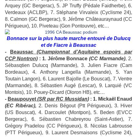
Arquey (GC Bergerac), 5. JP Truffy (Pédale Faidherbe), 6.
Verdeaux (ACLBP), 7. Stéphane Virvaleix (Cyclisme 24),
8. Calmon (GC Bergerac), 9. Jérôme Châteauraynaud (CC
Périgueux), 10. Piveteau (Gon Pontouvre), etc…
Bonnace sur la plus haute marche entouré de Dulucq
et de Fiacre à Beaussac
-
Beaussac
(Championnat d’Aquitaine espoirs par
CCP Nontron)
: 1. Jérôme Bonnace
(CC Marmande)
, 2.
Sébasqtien Dulucq (Marmande), 3. Julien Fiacre (Cam
Bordeaux), 4. Anthony Langella (Marmande), 5. Yan
Toutain Langon), 6. Laurent Bajolle (Le Bouscat), 7. Ventre
(Marmande), 8. Sébastien Augé (Lescar), 9. Larquié (VC
Montois), 10. Pouey-Dicard (Oloron HB), etc…
-
Beaupouyet
(SR par RC Mussidan
)
: 1. Mickaël Enaud
(EC Ribérac),
2. Denis Bégout (Ptt Périgueux), 3. Hiver
(US Bouscat), 4. Darcoulet (Montpon), 5. Beden (EVCC
Bergerac), 6. Sébastien Chabreyrou (Saint-Astier), 7.
Grégory Pradelou (CC Périgueux), 8. Nicolas Labrousse
(PTT Périgueux), 9. Laurent Desmaisons (Cyclisme 24),