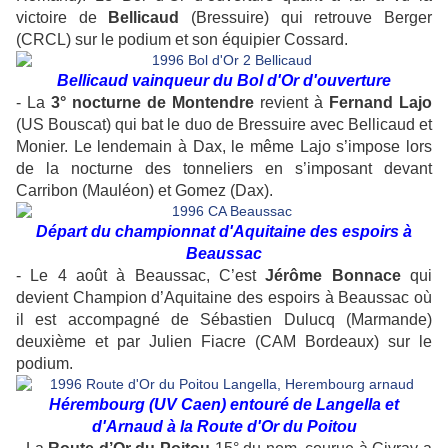
victoire de
Bellicaud
(Bressuire) qui retrouve Berger
(CRCL) sur le podium et son équipier Cossard.
Bellicaud vainqueur du Bol d'Or d'ouverture
- La
3° nocturne de Montendre
revient à
Fernand Lajo
(US Bouscat) qui bat le duo de Bressuire avec Bellicaud et
Monier. Le lendemain à Dax, le même Lajo s’impose lors
de la nocturne des tonneliers en s’imposant devant
Carribon (Mauléon) et Gomez (Dax).
Départ du championnat d'Aquitaine des espoirs à
Beaussac
- Le 4 août à Beaussac, C’est
Jérôme Bonnace
qui
devient Champion d’Aquitaine des espoirs à Beaussac où
il est accompagné de Sébastien Dulucq (Marmande)
deuxième et par Julien Fiacre (CAM Bordeaux) sur le
podium.
Hérembourg (UV Caen) entouré de Langella et
d'Arnaud à la Route d'Or du Poitou