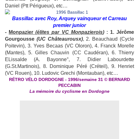
Daniel (Ptt Périgueux), etc…
Bassillac avec Roy, Arquey vainqueur et Carreau
premier junior
-
Monpazier
(élites par VC Monpazierois
)
: 1. Jérôme
Gourgousse
(UC Châteaurousx)
, 2. Beauchaud (Cycle
Poitevin), 3. Yves Becaas (VC Oloron), 4. Franck Morelle
(Mantes), 5. Gilles Chauvin (CC Caudéran), 6. Thierry
ELissalde (A. Bayonne°, 7. Didier Labourdette
(G.St.Martinois), 8. Dominique Péré (Créteil), 9. Henriet
(VC Rouen), 10. Ludovic Grechi (Montauban), etc…
RÉTRO VÉLO DORDOGNE - 1996/semaine 31 © BERNARD
PECCABIN
La mémoire du cyclisme en Dordogne