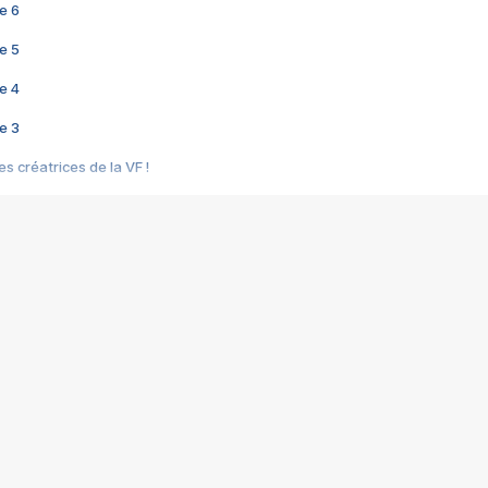
e 6
e 5
e 4
e 3
s créatrices de la VF !
e 2
e 1
e Mektoub My Love arrive enfin ! Rencontre avec Shaïn Boumedine et Sal
i : après Toni en famille
elle réalise le bouleversant Dites lui que je l'aime
ais ! Rencontre autour de Vie privée de Rebecca Zlotowski
 de Marguerite, Grave... Rencontre avec Ella Rumpf
 Les Rêveurs, un film intime sur la santé mentale