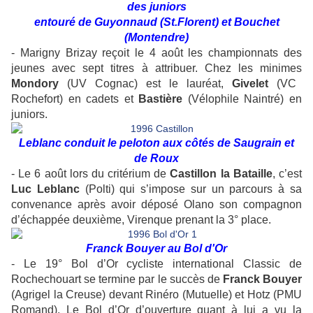
des juniors
entouré de Guyonnaud (St.Florent) et Bouchet
(Montendre)
- Marigny Brizay reçoit le 4 août les championnats des
jeunes avec sept titres à attribuer. Chez les minimes
Mondory
(UV Cognac) est le lauréat,
Givelet
(VC
Rochefort) en cadets et
Bastière
(Vélophile Naintré) en
juniors.
Leblanc conduit le peloton aux côtés de Saugrain et
de Roux
- Le 6 août lors du critérium de
Castillon la Bataille
, c’est
Luc Leblanc
(Polti) qui s’impose sur un parcours à sa
convenance après avoir déposé Olano son compagnon
d’échappée deuxième, Virenque prenant la 3° place.
Franck Bouyer au Bol d'Or
- Le 19° Bol d’Or cycliste international Classic de
Rochechouart se termine par le succès de
Franck Bouyer
(Agrigel la Creuse) devant Rinéro (Mutuelle) et Hotz (PMU
Romand). Le Bol d’Or d’ouverture quant à lui a vu la