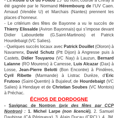
- La
Route d’Or du Poitou
15° du nom, courue à Civray a
été gagnée par le Normand
Hérembourg de
l’UV Caen.
Arnaud (Vendée U) et Marchais (Nantes) prennent les
places d’honneur.
- Le critérium des fêtes de Bayonne a vu le succès de
Thierry Elissalde
(Aviron Bayonnais) qui s’impose devant
Didier Labourdette (G.Saint-Martinois) et Patrick
Hourdebaigt (VC Salies).
- Quelques succès locaux avec
Patrick Douillet
(Oloron) à
Navarrenx,
David Schutz
(Ptt Dijon) à Angresse puis à
Castets,
Didier Touyarou
(VC Nay) à Lauzun,
Bernard
Lalanne
(RO Mourenx) à Carresse,
Luis Alcazar
(Dax) à
Losse,
Jean-Pierre Belotti
(Bon Encontre) à Pindères,
Cyril Ribette
(Marmande) à Listrac Durèze, d’
Eric
Frutoso
(Saint-Quentin) à Bujaleuf, de
Hourdebaigt
(VC
Salies) à Hendaye et de
Christian Soubes
(VC Montois)
à Préchac.
ÉCHOS DE DORDOGNE
-
Savignac de Nontron
(prix des fêtes par CCP
Nontron
) :
1. Michel Larpe
(non licencié),
2. Samuel
Daubisse (CA Périgueux), 3. Alain Ducau (CRCL), 4. JM.