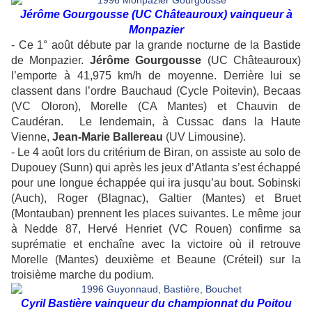
Jérôme Gourgousse (UC Châteauroux) vainqueur à
Monpazier
- Ce 1° août débute par la grande nocturne de la Bastide
de Monpazier.
Jérôme Gourgousse
(UC Châteauroux)
l’emporte à 41,975 km/h de moyenne. Derrière lui se
classent dans l’ordre Bauchaud (Cycle Poitevin), Becaas
(VC Oloron), Morelle (CA Mantes) et Chauvin de
Caudéran.
Le lendemain, à Cussac dans la Haute
Vienne,
Jean-Marie Ballereau
(UV Limousine).
- Le 4 août lors du critérium de Biran, on assiste au solo de
Dupouey (Sunn) qui après les jeux d’Atlanta s’est échappé
pour une longue échappée qui ira jusqu’au bout. Sobinski
(Auch), Roger (Blagnac), Galtier (Mantes) et Bruet
(Montauban) prennent les places suivantes. Le même jour
à Nedde 87, Hervé Henriet (VC Rouen) confirme sa
suprématie et enchaîne avec la victoire où il retrouve
Morelle (Mantes) deuxième et Beaune (Créteil) sur la
troisième marche du podium.
Cyril Bastière vainqueur du championnat du Poitou