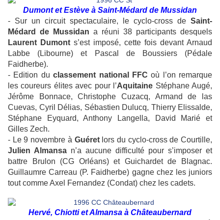
Dumont et Estève à Saint-Médard de Mussidan
- Sur un circuit spectaculaire, le cyclo-cross de
Saint-
Médard de Mussidan
a réuni 38 participants desquels
Laurent Dumont
s’est imposé, cette fois devant Arnaud
Labbe (Libourne) et Pascal de Boussiers (Pédale
Faidherbe).
- Edition du
classement national FFC
où l’on remarque
les coureurs élites avec pour l’
Aquitaine
Stéphane Augé,
Jérôme Bonnace, Christophe Cuzacq, Armand de las
Cuevas, Cyril Délias, Sébastien Dulucq, Thierry Elissalde,
Stéphane Eyquard, Anthony Langella, David Marié et
Gilles Zech.
- Le 9 novembre à
Guéret
lors du cyclo-cross de Courtille,
Julien Almansa
n’a aucune difficulté pour s’imposer et
battre Brulon (CG Orléans) et Guichardet de Blagnac.
Guillaumre Carreau (P. Faidherbe) gagne chez les juniors
tout comme Axel Fernandez (Condat) chez les cadets.
Hervé, Chiotti et Almansa à Châteaubernard