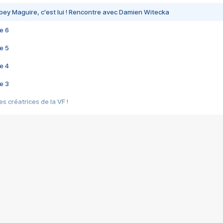
bey Maguire, c'est lui ! Rencontre avec Damien Witecka
e 6
e 5
e 4
e 3
s créatrices de la VF !
e 2
e 1
e Mektoub My Love arrive enfin ! Rencontre avec Shaïn Boumedine et Sal
i : après Toni en famille
elle réalise le bouleversant Dites lui que je l'aime
ais ! Rencontre autour de Vie privée de Rebecca Zlotowski