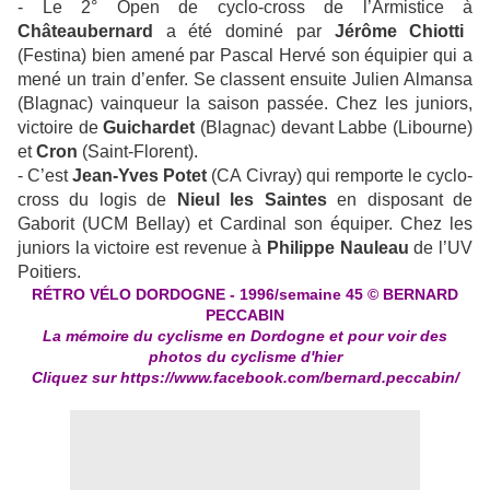
- Le 2° Open de cyclo-cross de l’Armistice à
Châteaubernard
a été dominé par
Jérôme Chiotti
(Festina) bien amené par Pascal Hervé son équipier qui a
mené un train d’enfer. Se classent ensuite Julien Almansa
(Blagnac) vainqueur la saison passée. Chez les juniors,
victoire de
Guichardet
(Blagnac) devant Labbe (Libourne)
et
Cron
(Saint-Florent).
- C’est
Jean-Yves Potet
(CA Civray) qui remporte le cyclo-
cross du logis de
Nieul les Saintes
en disposant de
Gaborit (UCM Bellay) et Cardinal son équiper. Chez les
juniors la victoire est revenue à
Philippe Nauleau
de l’UV
Poitiers.
RÉTRO VÉLO DORDOGNE - 1996/semaine 45 © BERNARD
PECCABIN
La mémoire du cyclisme en Dordogne et pour voir des
photos du cyclisme d'hier
Cliquez sur
https://www.facebook.com/bernard.peccabin/