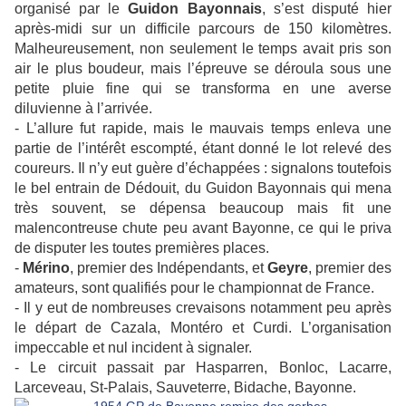
organisé par le
Guidon Bayonnais
, s’est disputé hier
après-midi sur un difficile parcours de 150 kilomètres.
Malheureusement, non seulement le temps avait pris son
air le plus boudeur, mais l’épreuve se déroula sous une
petite pluie fine qui se transforma en une averse
diluvienne à l’arrivée.
- L’allure fut rapide, mais le mauvais temps enleva une
partie de l’intérêt escompté, étant donné le lot relevé des
coureurs. Il n’y eut guère d’échappées : signalons toutefois
le bel entrain de Dédouit, du Guidon Bayonnais qui mena
très souvent, se dépensa beaucoup mais fit une
malencontreuse chute peu avant Bayonne, ce qui le priva
de disputer les toutes premières places.
-
Mérino
, premier des Indépendants, et
Geyre
, premier des
amateurs, sont qualifiés pour le championnat de France.
- Il y eut de nombreuses crevaisons notamment peu après
le départ de Cazala, Montéro et Curdi. L’organisation
impeccable et nul incident à signaler.
- Le circuit passait par Hasparren, Bonloc, Lacarre,
Larceveau, St-Palais, Sauveterre, Bidache, Bayonne.