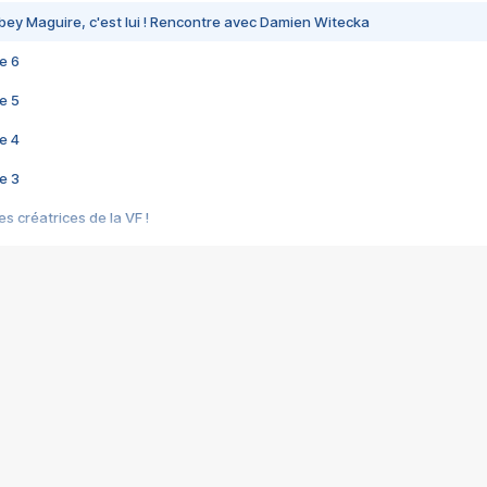
bey Maguire, c'est lui ! Rencontre avec Damien Witecka
e 6
e 5
e 4
e 3
s créatrices de la VF !
e 2
e 1
e Mektoub My Love arrive enfin ! Rencontre avec Shaïn Boumedine et Sal
i : après Toni en famille
elle réalise le bouleversant Dites lui que je l'aime
ais ! Rencontre autour de Vie privée de Rebecca Zlotowski