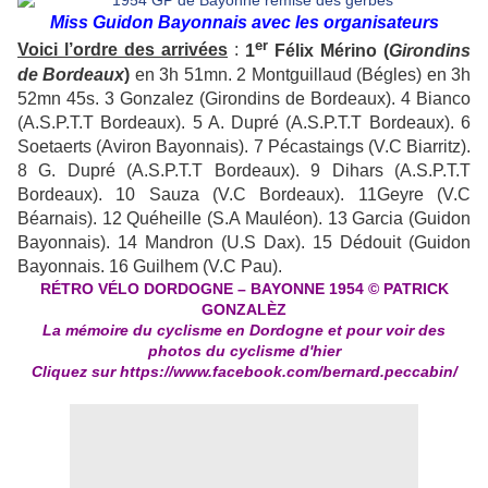
Miss Guidon Bayonnais avec les organisateurs
er
Voici l’ordre des arrivées
:
1
Félix Mérino (
Girondins
de Bordeaux
)
en 3h 51mn. 2 Montguillaud (Bégles) en 3h
52mn 45s. 3 Gonzalez (Girondins de Bordeaux). 4 Bianco
(A.S.P.T.T Bordeaux). 5 A. Dupré (A.S.P.T.T Bordeaux). 6
Soetaerts (Aviron Bayonnais). 7 Pécastaings (V.C Biarritz).
8 G. Dupré (A.S.P.T.T Bordeaux). 9 Dihars (A.S.P.T.T
Bordeaux). 10 Sauza (V.C Bordeaux). 11Geyre (V.C
Béarnais). 12 Quéheille (S.A Mauléon). 13 Garcia (Guidon
Bayonnais). 14 Mandron (U.S Dax). 15 Dédouit (Guidon
Bayonnais. 16 Guilhem (V.C Pau).
R
É
TRO V
É
LO DORDOGNE – BAYONNE 1954 © PATRICK
GONZAL
È
Z
La mémoire du cyclisme en Dordogne et pour voir des
photos du cyclisme d'hier
Cliquez sur
https://www.facebook.com/bernard.peccabin/