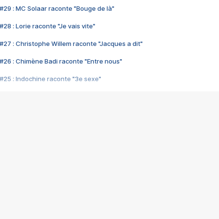
#29 : MC Solaar raconte "Bouge de là"
28 : Lorie raconte "Je vais vite"
#27 : Christophe Willem raconte "Jacques a dit"
#26 : Chimène Badi raconte "Entre nous"
#25 : Indochine raconte "3e sexe"
#24 : Zaho raconte "C'est chelou"
#23 : Patrick Bruel raconte "Au café des délices"
#22 : Kyo raconte "Le chemin"
#21 : Nolwenn Leroy raconte "Cassé"
#20 : Patrick Hernandez raconte "Born to be alive"
#19 : Lorie raconte "Près de moi"
#18 : Michael Jones raconte "A nos actes manqués" (avec Jean-Jacque