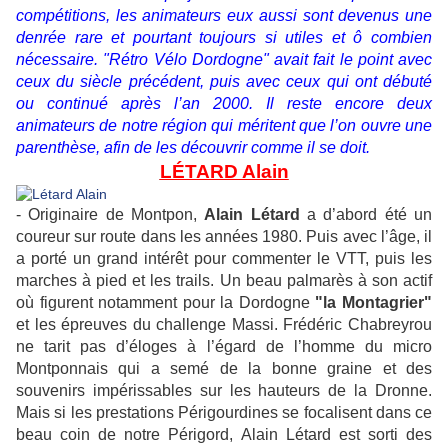
compétitions, les animateurs eux aussi sont devenus une
denrée rare et pourtant toujours si utiles et ô combien
nécessaire.
"
Rétro Vélo Dordogne
"
avait fait le point avec
ceux du siècle précédent, puis avec ceux qui ont débuté
ou continué après l’an 2000. Il reste encore deux
animateurs de notre région qui méritent que l’on ouvre une
parenthèse, afin de les découvrir comme il se doit.
LÉTARD Alain
- Originaire de Montpon,
Alain Létard
a d’abord été un
coureur sur route dans les années 1980. Puis avec l’âge, il
a porté un grand intérêt pour commenter le VTT, puis les
marches à pied et les trails. Un beau palmarès à son actif
où figurent notamment pour la Dordogne
"
la Montagrier
"
et les épreuves du challenge Massi. Frédéric Chabreyrou
ne tarit pas d’éloges à l’égard de l’homme du micro
Montponnais qui a semé de la bonne graine et des
souvenirs impérissables sur les hauteurs de la Dronne.
Mais si les prestations Périgourdines se focalisent dans ce
beau coin de notre Périgord, Alain Létard est sorti des