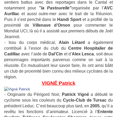
sentiers battus avec des reportages dans le Cantal et
notamment pour
"
la Pastourelle
"
organisée par l’
AVC
Aurillac
et aussi outre-mer avec le trail de la Réunion.
Puis il s’est penché dans le
Handi Sport
et a profité de la
proximité de
Villenave d’Ornon
pour commenter le
Mondial UCI, là où il a assisté aux premiers débuts de Joël
Jeannot.
- Issu du corps médical,
Alain Létard
a également
contribué à l’essor du club du
Centre Hospitalier de
Cadillac
avec l’aide de
Dal’Cin
et d’
Alex
Lesca
, soit deux
personnages importants parvenus comme on sait à la
réussite. En mutualisant leur savoir faire, ils ont ainsi bâtit
un club de proximité bien connu des milieux cyclistes de la
région.
VIGNÉ Patrick
- Originaire du Périgord Noir,
Patrick Vigné
a débuté le
cyclisme sous les couleurs du
Cyclo-Club de Tursac
du
président Leduc. C’est beaucoup plus tard, en
2005
, qu’il a
revêtu les fonctions d’animateur. Licencié à l’
Entente