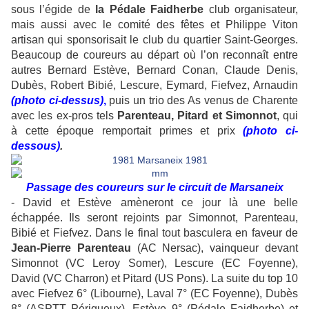
sous l’égide de
la Pédale Faidherbe
club organisateur,
mais aussi avec le comité des fêtes et Philippe Viton
artisan qui sponsorisait le club du quartier Saint-Georges.
Beaucoup de coureurs au départ où l’on reconnaît entre
autres Bernard Estève, Bernard Conan, Claude Denis,
Dubès, Robert Bibié, Lescure, Eymard, Fiefvez, Arnaudin
(photo ci-dessus)
,
puis un trio des As venus de Charente
avec les ex-pros tels
Parenteau, Pitard et Simonnot
, qui
à cette époque remportait primes et prix
(photo ci-
dessous)
.
Passage des coureurs sur le circuit de Marsaneix
- David et Estève amèneront ce jour là une belle
échappée. Ils seront rejoints par Simonnot, Parenteau,
Bibié et Fiefvez. Dans le final tout basculera en faveur de
Jean-Pierre Parenteau
(AC Nersac), vainqueur devant
Simonnot (VC Leroy Somer), Lescure (EC Foyenne),
David (VC Charron) et Pitard (US Pons). La suite du top 10
avec Fiefvez 6° (Libourne), Laval 7° (EC Foyenne), Dubès
8° (ASPTT Périgueux), Estève 9° (Pédale Faidherbe) et