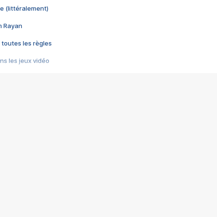
e (littéralement)
im Rayan
 toutes les règles
s les jeux vidéo
us choquant de Rockstar ? - Le scandale BULLY
e plus moche de Steam
du RÊVE tourne au CAUCHEMAR
pendant 8 heures
it… à tort
umiliés par un jeu vidéo
ire - Final Fantasy 8
ti un empire - Age of Empires