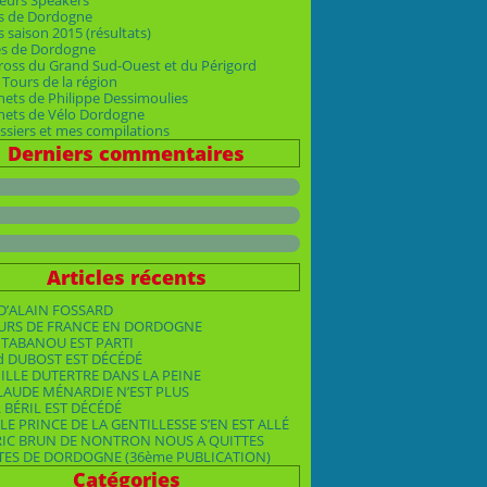
eurs Speakers
s de Dordogne
 saison 2015 (résultats)
es de Dordogne
ross du Grand Sud-Ouest et du Périgord
Tours de la région
nets de Philippe Dessimoulies
rnets de Vélo Dordogne
siers et mes compilations
Derniers commentaires
Articles récents
D’ALAIN FOSSARD
OURS DE FRANCE EN DORDOGNE
TABANOU EST PARTI
d DUBOST EST DÉCÉDÉ
ILLE DUTERTRE DANS LA PEINE
LAUDE MÉNARDIE N’EST PLUS
 BÉRIL EST DÉCÉDÉ
LE PRINCE DE LA GENTILLESSE S’EN EST ALLÉ
RIC BRUN DE NONTRON NOUS A QUITTES
TES DE DORDOGNE (36ème PUBLICATION)
Catégories