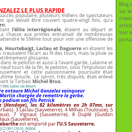
Blog 
ZALEZ LE PLUS RAPIDE
sur l
 succès populaire, plusieurs milliers de spectateurs
créat
es qui devait être couvert quatre-vingt fois, qu’a
arn
.
articl
ntant
l’élite interrégionale
, étaient au départ et
Voir l
e. La chasse aux primes entrainait de nombreuses
t attendre le 59éme tout pour voir une offensive de
porta
e, Hourtebaigt, Laclau et Daguerre
en étaient les
 creusaient l’écart au fil des tours, mais la pluie se
extrêmement glissante.
 dans le peloton et aussi à l’avant-garde, Lalanne et
neuf tours de la fin, le peloton, sous l’impulsion de
eusement et cette passionnante poursuite était
time boucle. Le sprint, très disputé, était enlevé
vant la Tarbais
Michel Brux.
re entoure Michel Gonzalez vainqueur
-Martin chargée de remettre la gerbe.
 podium son fils Patrick
z (
Hendaye
),
les 82 kilomètres en 2h 07mn, sur
rbais). 3 Laclau (Sauveterre). 4 Milhas (Toulouse). 5
eaux). 7 Vignaut (Sauveterre). 8 Duplé (Guidon
Haux (Sauveterre).
Labarthe
est emporté par
l’U.S Sauveterre.