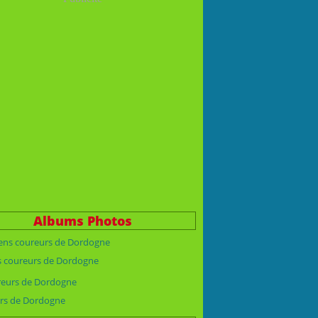
Albums Photos
s coureurs de Dordogne
rs de Dordogne