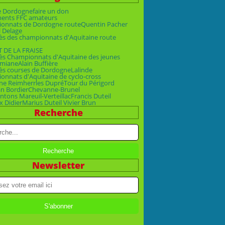
e Dordogne
faire un don
ments FFC amateurs
onnats de Dordogne route
Quentin Pacher
 Delage
ès des championnats d'Aquitaine route
T DE LA FRAISE
ès Championnats d'Aquitaine des jeunes
emiane
Alain Buffière
ès courses de Dordogne
Lalinde
nnats d'Aquitaine de cyclo-cross
ne Reimherr
les Dupré
Tour du Périgord
an Bordier
Chevanne-Brunel
ntons Mareuil-Verteillac
Francis Duteil
x Didier
Marius Duteil Vivier Brun
Recherche
Newsletter