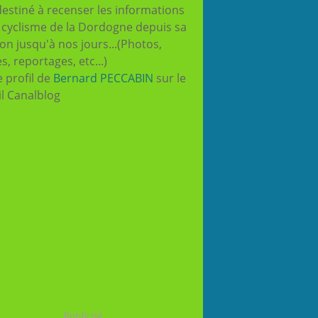
destiné à recenser les informations
e cyclisme de la Dordogne depuis sa
ion jusqu'à nos jours...(Photos,
es, reportages, etc...)
e profil de
Bernard PECCABIN
sur le
il Canalblog
Publicité