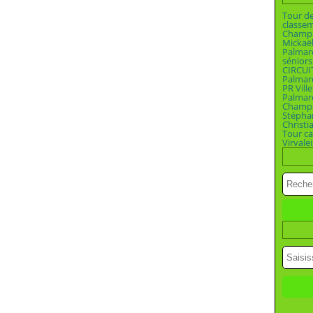
Tour d
classe
Champi
Mickaël
Palmar
séniors
CIRCUI
Palmar
PR Vill
Palmar
Champio
Stépha
Christi
Tour ca
Virvalei