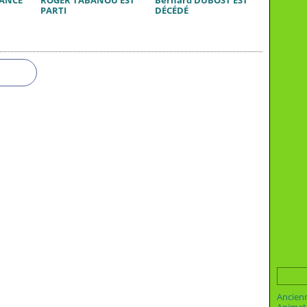
RANCE
ROGER TABANOU EST
Bernard DUBOST EST
PARTI
DÉCÉDÉ
Ancien