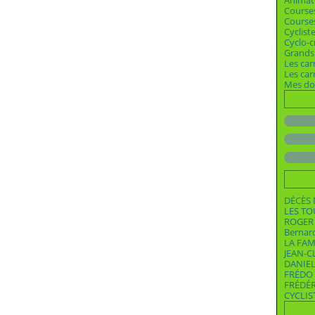
Animat
Course
Courses
Cyclist
Cyclo-c
Grands 
Les car
Les ca
Mes dos
DÉCÈS 
LES T
ROGER 
Bernar
LA FAM
JEAN-C
DANIEL
FRÉDO 
FRÉDÉ
CYCLIS