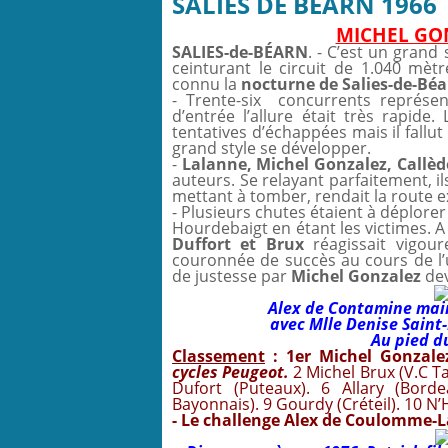
SALIES DE BÉARN 1966
MICHEL GON
SALIES-de-BÉARN
. - C’est un grand
ceinturant le circuit de 1.040 mètr
connu la
nocturne de Salies-de-Bé
- Trente-six concurrents représe
d’entrée l’allure était très rapid
tentatives d’échappées mais il fallu
grand style se développer.
-
Lalanne, Michel Gonzalez, Callèd
auteurs. Se relayant parfaitement, ils
mettant à tomber, rendait la route 
- Plusieurs chutes étaient à déplorer
Hourdebaigt en étant les victimes. A 
Duffort et Brux
réagissait vigour
couronnée de succès au cours de l’ul
de justesse par
Michel Gonzalez
de
Alex de Contamine mai
avec Mlle Denise Saint
Au pied du
Classement
: 1
er
Michel Gonzale
cycles Peugeot.
2 Michel Brux (V.C Ta
Dufort (Puteaux). 6 Allary (Bord
Bayonnais). 9 Gourdy (Créteil). 10 N’
- Le challenge Alex de Coulomme-