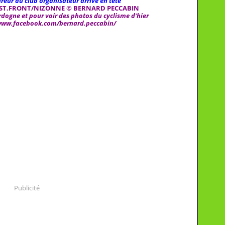
reur du club organisateur arrivé en tête
 ST.FRONT/NIZONNE © BERNARD PECCABIN
dogne et pour voir des photos du cyclisme d'hier
/www.facebook.com/bernard.peccabin/
Publicité