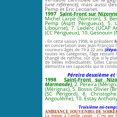
(une référence),
mais aussi des
Pemp et Eric Lecoanet.
1997
Saint-Front sur Nizonn
Michel Larpe (Nontron), 3. Be
Pemp (Asptt Périgueux), 5. 
Libourne), 7. Leclerc (UCAP A
(CC Périgueux), 10. Gesnouin (
- En cette saison 1998, le président
M
en concertation avec Jean-François 
coureurs âgés de 19 à 22 ans
(dépar
toutes les catégories, l’âge restant
changé de rythme, sûr que si le plat
de belles individualités. Gilles C
démontre ses capacités qui le condui
Péreira deuxième et 
1998
Saint-Front sur Niz
Marmande),
2. Péreira (Mérign
(Mérignac), 5. Bossis Olivier (B
(SC Périgord), 8. Christoph
Angoulême), 10. Estay Anthony
Troisième mi-temps
AMBIANCE SOUVENIRS DE SOIRÉ
La femme à l’oreille cassée
: C’est une hi