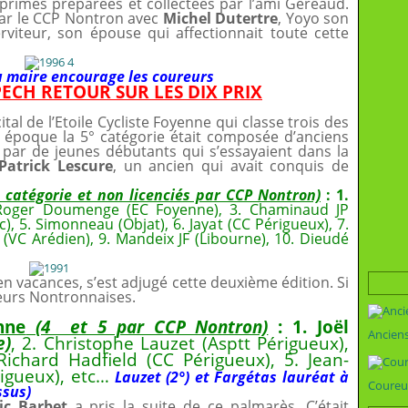
 primes préparées et collectées par l’ami Géreaud.
par le CCP Nontron avec
Michel Dutertre
, Yoyo son
erviteur, son épouse qui affectionnait toute cette
maire encourage les coureurs
PECH RETOUR SUR LES DIX PRIX
tal de l’Etoile Cycliste Foyenne qui classe trois des
e époque la 5° catégorie était composée d’anciens
s par de jeunes débutants qui s’essayaient dans la
Patrick Lescure
, un ancien qui avait conquis de
 catégorie et non licenciés par CCP Nontron)
: 1.
Roger Doumenge (EC Foyenne), 3. Chaminaud JP
), 5. Simonneau (Objat), 6. Jayat (CC Périgueux), 7.
 (VC Arédien), 9. Mandeix JF (Libourne), 10. Dieudé
en vacances, s’est adjugé cette deuxième édition. Si
leurs Nontronnaises.
nne
(4 et 5 par CCP Nontron)
: 1. Joël
Ancien
e)
, 2. Christophe Lauzet (Asptt Périgueux),
Richard Hadfield (CC Périgueux), 5. Jean-
igueux), etc…
Lauzet (2°) et Fargétas lauréat à
Coureu
ssus)
ic Barbet
a pris la suite de ce palmarès. C’était