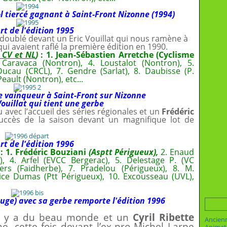
 tiercé gagnant à Saint-Front Nizonne (1994)
t de l'édition 1995
 doublé devant un Eric Vouillat qui nous ramène à
ui avaient raflé la première édition en 1990.
. CV et NL
)
: 1. Jean-Sébastien Arretche (Cyclisme
 Caravaca (Nontron), 4. Loustalot (Nontron), 5.
ucau (CRCL), 7. Gendre (Sarlat), 8. Daubisse (P.
eault (Nontron), etc...
e vainqueur à Saint-Front sur Nizonne
Vouillat qui tient une gerbe
 avec l’accueil des séries régionales et un
Frédéric
uccès de la saison devant un magnifique lot de
t de l'édition 1996
: 1. Frédéric Bouziani
(Asptt Périgueux),
2. Enaud
x), 4. Arfel (EVCC Bergerac), 5. Delestage P. (VC
ers (Faidherbe), 7. Pradelou (Périgueux), 8. M.
rice Dumas (Ptt Périgueux), 10. Excousseau (UVL),
ouge) avec sa gerbe remporte l'édition 1996
’il y a du beau monde et un
Cyril Ribette
Ancien
e, cette fois devant l’ex-pro Michel Larpe