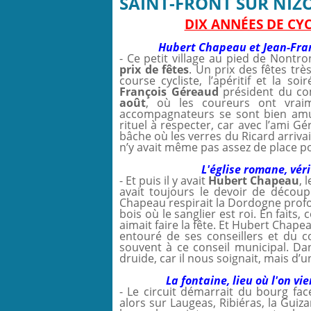
SAINT-FRONT SUR NIZO
DIX ANNÉES DE CY
Hubert Chapeau et Jean-Fran
- Ce petit village au pied de Nontro
prix de fêtes
. Un prix des fêtes trè
course cycliste, l’apéritif et la s
François Géreaud
président du com
août
, où les coureurs ont vraim
accompagnateurs se sont bien amusé
rituel à respecter, car avec l’ami G
bâche où les verres du Ricard arrivai
n’y avait même pas assez de place po
L'église romane, vér
- Et puis il y avait
Hubert Chapeau
, 
avait toujours le devoir de découpe
Chapeau respirait la Dordogne profon
bois où le sanglier est roi. En faits, 
aimait faire la fête. Et Hubert Chapea
entouré de ses conseillers et du 
souvent à ce conseil municipal. D
druide, car il nous soignait, mais d’u
La fontaine, lieu où l'on vi
- Le circuit démarrait du bourg fac
alors sur Laugeas, Ribiéras, la Guizar