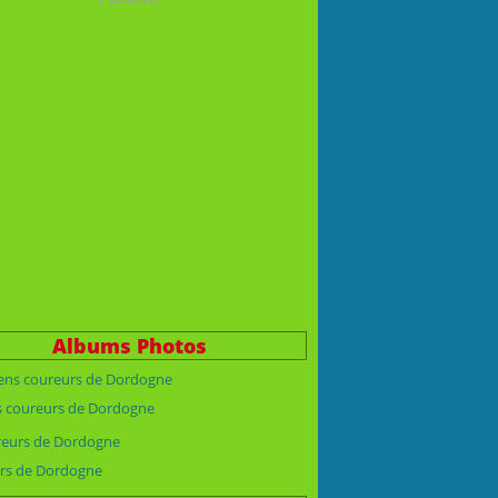
Albums Photos
s coureurs de Dordogne
rs de Dordogne