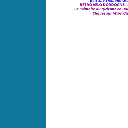
puis Elie Brémand cou
RÉTRO VÉLO DORDOGNE -
La mémoire du cyclisme en Dor
Cliquez sur
https:/