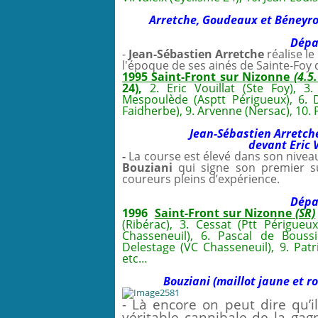
Arretche, Goudeaux et Béneyrol
Dépar
-
Jean-Sébastien Arretche
réalise le
l'époque de ses ainés de Sainte-Foy q
1995 Saint-Front sur Nizonne
(4.5
24),
2. Eric Vouillat (Ste Foy), 3.
Mespoulède (Asptt Périgueux), 6. D
Faidherbe), 9. Arvenne (Nersac), 10. P
Jean-Sébastien Arretch
devant Eric 
-
La course est élevé dans son niveau
Bouziani
qui signe son premier s
coureurs pleins d’expérience.
Dépar
1996
Saint-Front sur Nizonne
(SR)
(Ribérac), 3. Cessat (Ptt Périgueu
Chasseneuil), 6. Pascal de Boussi
Delestage (VC Chasseneuil), 9. Pat
etc…
Bouziani (maillot jaune et r
- Là encore on peut dire qu
véritable cannibale de la gagn