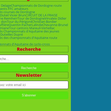
 Delage
Championnats de Dordogne route
ments FFC amateurs
ès courses de Dordogne
Duteil Vivier Brun
CIRCUIT DE LA FRAISE
ne Reimherr
Tour de Dordogne
Virvaleix Didier
n don
Tour du Périgord
Christian Bordier
uffière
Quentin Pacher
Lalinde
Chevanne-Brunel
emiane
Tour cantons Mareuil-Verteillac
ès Championnats d'Aquitaine des jeunes
 Duteil
les Dupré
ès des championnats d'Aquitaine route
nnats d'Aquitaine de cyclo-cross
Recherche
Newsletter