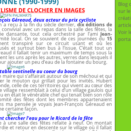
NNE (1990-1999)
Blog 
CLISME DE CLOCHER EN IMAGES
sur l
créat
çois Géreaud, deux acteur du prix cycliste
n a reçu à la fin du siècle dernier,
dix éditions de
articl
s convivial avec un repas dans la salle des fêtes, la
Voir l
oirée dansante, tout cela orchestré par l’ami
Jean-
ité local. On se souvient de ces journées du
15
porta
ent transpiré sur ce circuit usant et où les
s et surtout bien bus à l’issue. C’était tout un
éreaud il fallait tenir un maximum de temps sous la
ent les uns après les autres, verres dans lesquels il
ur ajouter un peu d’eau de la fontaine du bourg.
itable sentinelle au coeur du bourg
le maire qui s’affairait autour de son méchoui et qui
r le mouton qui grillait pour les invités. Hubert
de, celle de ces territoires qui vivent au cœur des
ce village ressemblait à celui d’un village gaulois qui
u en était le vénérable chef qui tenait bien son rôle
comité des fêtes dont les membres appartenaient
ans ma pensée je voyais Jean-François Géreaud en
ne certaine façon.
ent chercher l'eau pour le Ricard de la fête
e à une salle des fêtes refaite à neuf. On montait
die et retour en descente sur le village où il fallait