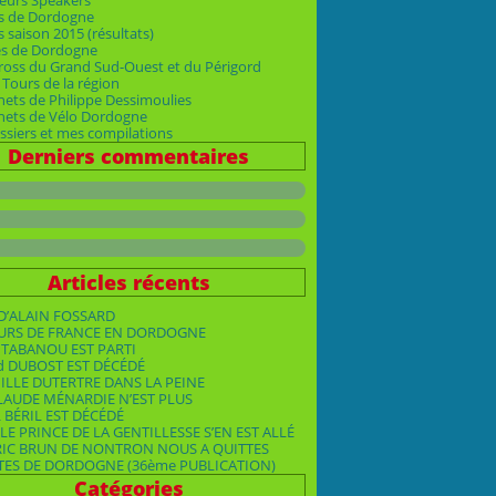
eurs Speakers
s de Dordogne
 saison 2015 (résultats)
es de Dordogne
ross du Grand Sud-Ouest et du Périgord
Tours de la région
nets de Philippe Dessimoulies
rnets de Vélo Dordogne
siers et mes compilations
Derniers commentaires
Articles récents
D’ALAIN FOSSARD
OURS DE FRANCE EN DORDOGNE
TABANOU EST PARTI
d DUBOST EST DÉCÉDÉ
ILLE DUTERTRE DANS LA PEINE
LAUDE MÉNARDIE N’EST PLUS
 BÉRIL EST DÉCÉDÉ
LE PRINCE DE LA GENTILLESSE S’EN EST ALLÉ
RIC BRUN DE NONTRON NOUS A QUITTES
TES DE DORDOGNE (36ème PUBLICATION)
Catégories