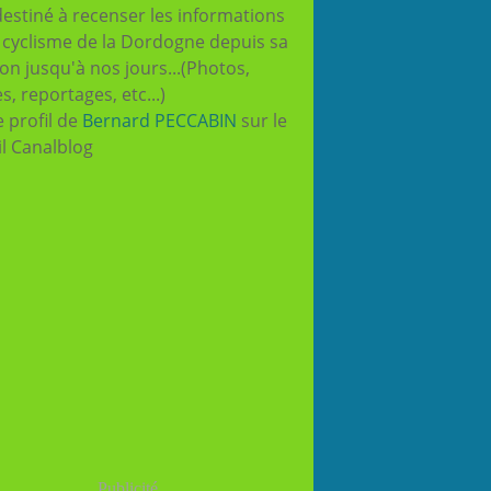
destiné à recenser les informations
e cyclisme de la Dordogne depuis sa
ion jusqu'à nos jours...(Photos,
es, reportages, etc...)
e profil de
Bernard PECCABIN
sur le
il Canalblog
Publicité