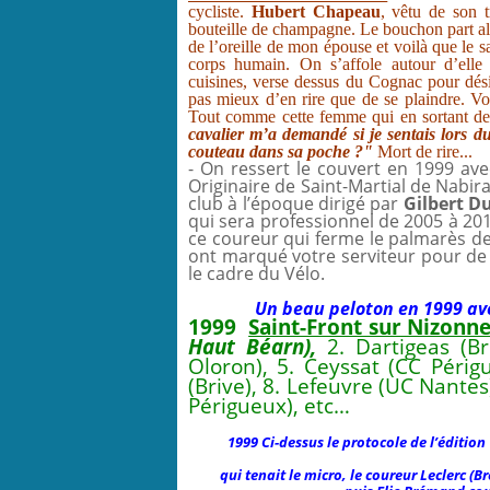
cycliste.
Hubert Chapeau
, vêtu de son 
bouteille de champagne. Le bouchon part alor
de l’oreille de mon épouse et voilà que le 
corps humain. On s’affole autour d’elle
cuisines, verse dessus du Cognac pour dési
pas mieux d’en rire que de se plaindre. Voi
Tout comme cette femme qui en sortant de 
cavalier m’a demandé si je sentais lors du
couteau dans sa poche ?"
Mort de rire...
- On ressert le couvert en 1999 ave
Originaire de Saint-Martial de Nabir
club à l’époque dirigé par
Gilbert Du
qui sera professionnel de 2005 à 20
ce coureur qui ferme le palmarès de
ont marqué votre serviteur pour de n
le cadre du Vélo.
Un beau peloton en 1999 av
1999
Saint-Front sur Nizonn
Haut Béarn),
2. Dartigeas (Br
Oloron), 5. Ceyssat (CC Périg
(Brive), 8. Lefeuvre (UC Nantes
Périgueux), etc…
1999 Ci-dessus le protocole de l’édition
qui tenait le micro, le coureur Leclerc (B