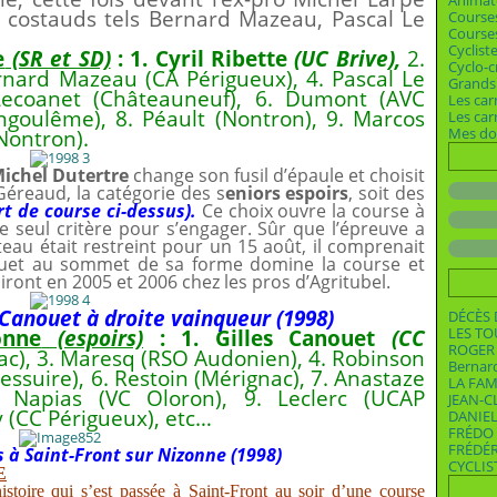
Animat
 costauds tels Bernard Mazeau, Pascal Le
Course
Courses
Cyclist
e
(SR et SD)
: 1. Cyril Ribette
(UC Brive),
2.
Cyclo-c
rnard Mazeau (CA Périgueux), 4. Pascal Le
Grands 
Lecoanet (Châteauneuf), 6. Dumont (AVC
Les car
ngoulême), 8. Péault (Nontron), 9. Marcos
Les ca
Mes dos
Nontron).
ichel Dutertre
change son fusil d’épaule et choisit
Géreaud, la catégorie des s
eniors espoirs
, soit des
t de course ci-dessus).
Ce choix ouvre la course à
 le seul critère pour s’engager. Sûr que l’épreuve a
eau était restreint pour un 15 août, il comprenait
anouet au sommet de sa forme domine la course et
ront en 2005 et 2006 chez les pros d’Agritubel.
Canouet à droite vainqueur (1998)
DÉCÈS 
LES T
onne
(espoirs)
: 1. Gilles Canouet
(CC
ROGER 
ac), 3. Maresq (RSO Audonien), 4. Robinson
Bernar
ressuire), 6. Restoin (Mérignac), 7. Anastaze
LA FAM
e Napias (VC Oloron), 9. Leclerc (UCAP
JEAN-C
 (CC Périgueux), etc…
DANIEL
FRÉDO 
FRÉDÉ
 à Saint-Front sur Nizonne (1998)
CYCLIS
E
stoire qui s’est passée à Saint-Front au soir d’une course