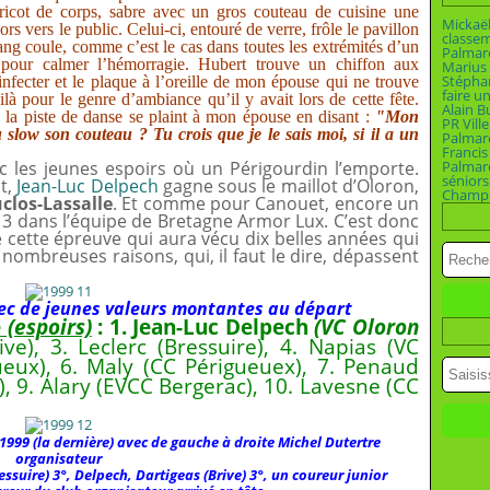
tricot de corps, sabre avec un gros couteau de cuisine une
Mickaël
s vers le public. Celui-ci, entouré de verre, frôle le pavillon
classe
sang coule, comme c’est le cas dans toutes les extrémités d’un
Palmar
 pour calmer l’hémorragie. Hubert trouve un chiffon aux
Marius 
Stépha
nfecter et le plaque à l’oreille de mon épouse qui ne trouve
faire u
là pour le genre d’ambiance qu’il y avait lors de cette fête.
Alain B
la piste de danse se plaint à mon épouse en disant :
"Mon
PR Vill
 slow son couteau ? Tu crois que je le sais moi, si il a un
Palmar
Francis
c les jeunes espoirs où un Périgourdin l’emporte.
Palmar
séniors
at,
Jean-Luc Delpech
gagne sous le maillot d’Oloron,
Champio
clos-Lassalle
. Et comme pour Canouet, encore un
13 dans l’équipe de Bretagne Armor Lux. C’est donc
 cette épreuve qui aura vécu dix belles années qui
ombreuses raisons, qui, il faut le dire, dépassent
ec de jeunes valeurs montantes au départ
e
(espoirs)
: 1. Jean-Luc Delpech
(VC Oloron
ive), 3. Leclerc (Bressuire), 4. Napias (VC
ueux), 6. Maly (CC Périgueuex), 7. Penaud
), 9. Alary (EVCC Bergerac), 10. Lavesne (CC
 1999 (la dernière) avec de gauche à droite Michel Dutertre
organisateur
ressuire) 3°, Delpech, Dartigeas (Brive) 3°, un coureur junior