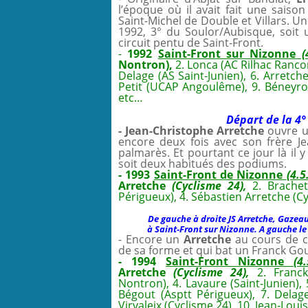
l’époque où il avait fait une saison
Saint-Michel de Double et Villars. U
1992, 3° du Soulor/Aubisque, soit
circuit pentu de Saint-Front.
-
1992
Saint-Front sur Nizonne
(
Nontron),
2. Lonca (AC Rilhac Rancon
Delage (AS Saint-Junien), 6. Arretche
Petit (UCAP Angoulême), 9. Béneyrol 
etc…
Départ de la 4° 
- Jean-Christophe Arretche
ouvre u
encore deux fois avec son frère Je
palmarès. Et pourtant ce jour là il 
soit deux habitués des podiums.
- 1993
Saint-Front de Nizonne
(4.
Arretche
(Cyclisme 24),
2. Brache
Périgueux), 4. Sébastien Arretche (Cyc
De gauche à droite JS Arretche, Gazeau
à Saint-Front sur Nizonne. A gauche l
- Encore un
Arretche
au cours de c
de sa forme et qui bat un Franck Go
- 1994
Saint-Front Nizonne
(4
Arretche
(Cyclisme 24),
2. Franc
Nontron), 4. Lavaure (Saint-Junien),
Bégout (Asptt Périgueux), 7. Delage 
Virvaleix (Cyclisme 24), 10. Jean-Lou