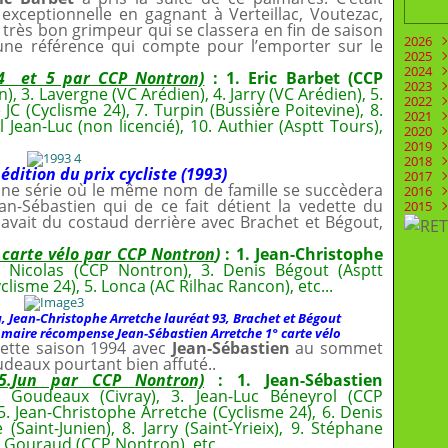
 exceptionnelle en gagnant à Verteillac, Voutezac,
n très bon grimpeur qui se classera en fin de saison
2026
 une référence qui compte pour l’emporter sur le
2025
Juill
2024
Juin
Déc
4 et 5 par CCP Nontron)
: 1. Eric Barbet (CCP
2023
Mai
Nov
Déc
), 3. Lavergne (VC Arédien), 4. Jarry (VC Arédien), 5.
2022
Févr
Oct
Nov
Déc
 JC (Cyclisme 24), 7. Turpin (Bussière Poitevine), 8.
2021
Aoû
Oct
Nov
Déc
Jean-Luc (non licencié), 10. Authier (Asptt Tours),
2020
Juill
Sep
Oct
Nov
Déc
2019
Juin
Aoû
Sep
Oct
Nov
Déc
2018
Mai
Mai
Aoû
Sep
Oct
Nov
Déc
édition du prix cycliste (1993)
2017
Avri
Mar
Juill
Aoû
Sep
Oct
Nov
Déc
ne série où le même nom de famille se succèdera
2016
Mar
Févr
Juin
Juill
Aoû
Sep
Oct
Nov
Déc
an-Sébastien qui de ce fait détient la vedette du
2015
Févr
Janv
Mai
Juin
Juill
Aoû
Sep
Oct
Nov
Déc
y avait du costaud derrière avec Brachet et Bégout,
Janv
Avri
Mai
Juin
Juill
Aoû
Sep
Oct
Nov
Déc
Mar
Avri
Mai
Juin
Juill
Aoû
Sep
Oct
Nov
Févr
Mar
Avri
Mai
Juin
Juill
Aoû
Sep
Oct
5.carte vélo par CCP Nontron
)
: 1. Jean-Christophe
Janv
Févr
Mar
Avri
Mai
Juin
Juill
Aoû
Sep
t Nicolas (CCP Nontron), 3. Denis Bégout (Asptt
Janv
Févr
Mar
Avri
Mai
Juin
Juill
Aoû
lisme 24), 5. Lonca (AC Rilhac Rancon), etc...
Janv
Févr
Mar
Avri
Mai
Juin
Juill
Janv
Févr
Mar
Avri
Mai
Juin
, Jean-Christophe Arretche lauréat 93,
Brachet et Bégout
Janv
Févr
Mar
Avri
Mai
e maire récompense Jean-Sébastien Arretche 1° carte vélo
Janv
Févr
Mar
Avri
ette saison 1994 avec
Jean-Sébastien
au sommet
Janv
Févr
Mar
udeaux pourtant bien affuté..
Janv
Févr
.5.Jun par CCP Nontron)
: 1. Jean-Sébastien
k Goudeaux (Civray), 3. Jean-Luc Béneyrol (CCP
 5. Jean-Christophe Arretche (Cyclisme 24), 6. Denis
(Saint-Junien), 8. Jarry (Saint-Yrieix), 9. Stéphane
is Gouraud (CCP Nontron), etc...