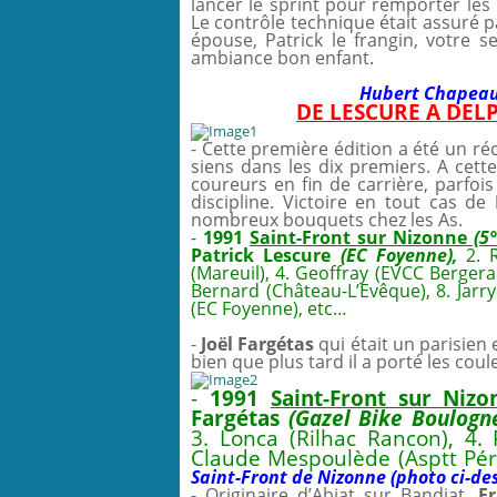
lancer le sprint pour remporter les
Le contrôle technique était assuré 
épouse, Patrick le frangin, votre s
ambiance bon enfant.
Hubert Chapeau 
DE LESCURE A DEL
- Cette première édition a été un réci
siens dans les dix premiers. A cett
coureurs en fin de carrière, parfoi
discipline. Victoire en tout cas de
nombreux bouquets chez les As.
-
1991
Saint-Front sur Nizonne
(5°
Patrick Lescure
(EC Foyenne),
2. 
(Mareuil), 4. Geoffray (EVCC Bergerac
Bernard (Château-L’Evêque), 8. Jarry
(EC Foyenne), etc…
-
Joël Fargétas
qui était un parisien 
bien que plus tard il a porté les cou
-
1991
Saint-Front sur Nizo
Fargétas
(Gazel Bike Boulogn
3. Lonca (Rilhac Rancon), 4. 
Claude Mespoulède (Asptt Pér
Saint-Front de Nizonne (photo ci-de
- Originaire d’Abjat sur Bandiat,
Er