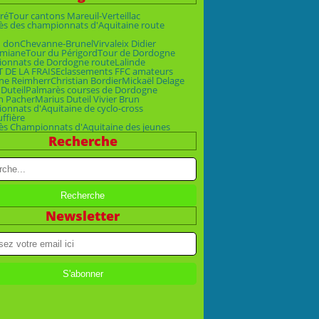
ré
Tour cantons Mareuil-Verteillac
ès des championnats d'Aquitaine route
n don
Chevanne-Brunel
Virvaleix Didier
emiane
Tour du Périgord
Tour de Dordogne
onnats de Dordogne route
Lalinde
T DE LA FRAISE
classements FFC amateurs
ne Reimherr
Christian Bordier
Mickaël Delage
 Duteil
Palmarès courses de Dordogne
n Pacher
Marius Duteil Vivier Brun
nnats d'Aquitaine de cyclo-cross
uffière
ès Championnats d'Aquitaine des jeunes
Recherche
Newsletter