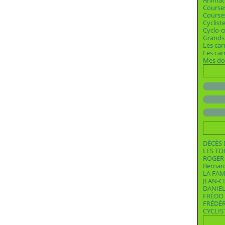
Animat
Course
Courses
Cyclist
Cyclo-c
Grands 
Les car
Les ca
Mes dos
DÉCÈS 
LES T
ROGER 
Bernar
LA FAM
JEAN-C
DANIEL
FRÉDO 
FRÉDÉ
CYCLIS