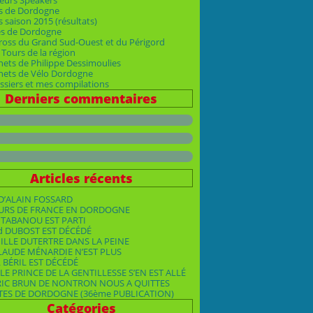
eurs Speakers
s de Dordogne
 saison 2015 (résultats)
es de Dordogne
ross du Grand Sud-Ouest et du Périgord
Tours de la région
nets de Philippe Dessimoulies
rnets de Vélo Dordogne
siers et mes compilations
Derniers commentaires
Articles récents
D’ALAIN FOSSARD
OURS DE FRANCE EN DORDOGNE
TABANOU EST PARTI
d DUBOST EST DÉCÉDÉ
ILLE DUTERTRE DANS LA PEINE
LAUDE MÉNARDIE N’EST PLUS
 BÉRIL EST DÉCÉDÉ
LE PRINCE DE LA GENTILLESSE S’EN EST ALLÉ
RIC BRUN DE NONTRON NOUS A QUITTES
TES DE DORDOGNE (36ème PUBLICATION)
Catégories