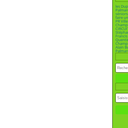
les Dup
Palmar
séniors
faire u
PR Vill
Champi
CIRCUI
Stépha
Francis
Quenti
Champio
Alain B
Palmar