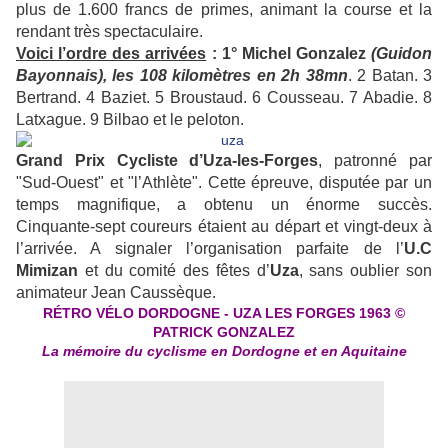
plus de 1.600 francs de primes, animant la course et la
rendant très spectaculaire.
Voici l’ordre des arrivées
: 1° Michel Gonzalez
(Guidon
Bayonnais), les 108 kilomètres en 2h 38mn
. 2 Batan. 3
Bertrand. 4 Baziet. 5 Broustaud. 6 Cousseau. 7 Abadie. 8
Latxague. 9 Bilbao et le peloton.
Grand Prix Cycliste d’Uza-les-Forges
, patronné par
"Sud-Ouest" et "l’Athlète". Cette épreuve, disputée par un
temps magnifique, a obtenu un énorme succès.
Cinquante-sept coureurs étaient au départ et vingt-deux à
l’arrivée. A signaler l’organisation parfaite de l’
U.C
Mimizan
et du comité des fêtes d’
Uza
, sans oublier son
animateur Jean Caussèque.
RÉTRO VÉLO DORDOGNE - UZA LES FORGES 1963 ©
PATRICK GONZALEZ
La mémoire du cyclisme en Dordogne et en Aquitaine