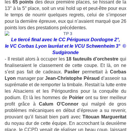
les
65 points
des deux première places, se hissant de la
13° à la 5° place, soit un vrai hold up et peut-être pour eux
le temps de nourrir quelques regrets, celui de s’imposer
pour la dernière épreuve, eux qui n’avaient marqué que 26
points lors des prestations précédentes.
Le tiercé final avec le CC Périgueux Dordogne 2°,
le VC Corbas Lyon lauréat et le VCU Schwenheim 3°
©
Sudgironde
- Il restait alors à occuper les
18 fauteuils d’orchestre
qui
finaliseraient le classement de cette coupe. Et là, on ne
s’est pas fait de cadeaux.
Paslier
permettait à
Corbas
Lyon
manager par
Jean-Christophe Péraud
d’asseoir sa
suprématie et de remporter la timbale. Restait la lutte entre
les Alsaciens et les Périgourdins pour la conquête du
podium. Et là les hommes de
Poirier
ont su tirer meilleur
profit grâce à
Calum O’Connor
qui malgré de gros
problèmes mécaniques en début d’épreuve a su revenir,
prouvant qu’il faisait bien parti avec
Titouan Margueritat
du noyau dur de cette équipe. En accrochant la deuxième
place, le CCPD venait de réaliser un beau coup, laissant