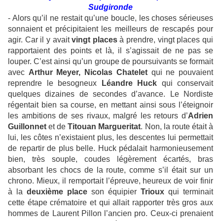
Sudgironde
- Alors qu’il ne restait qu’une boucle, les choses sérieuses
sonnaient et précipitaient les meilleurs de rescapés pour
agir. Car il y avait
vingt places
à prendre, vingt places qui
rapportaient des points et là, il s’agissait de ne pas se
louper. C’est ainsi qu’un groupe de poursuivants se formait
avec
Arthur Meyer, Nicolas Chatelet
qui ne pouvaient
reprendre le besogneux
Léandre Huck
qui conservait
quelques dizaines de secondes d’avance. Le Nordiste
régentait bien sa course, en mettant ainsi sous l’éteignoir
les ambitions de ses rivaux, malgré les retours d’
Adrien
Guillonnet
et de
Titouan Margueritat
. Non, la route était à
lui, les côtes n’existaient plus, les descentes lui permettait
de repartir de plus belle. Huck pédalait harmonieusement
bien, très souple, coudes légèrement écartés, bras
absorbant les chocs de la route, comme s’il était sur un
chrono. Mieux, il remportait l’épreuve, heureux de voir finir
à la
deuxième place
son équipier
Trioux
qui terminait
cette étape crématoire et qui allait rapporter très gros aux
hommes de Laurent Pillon l’ancien pro. Ceux-ci prenaient