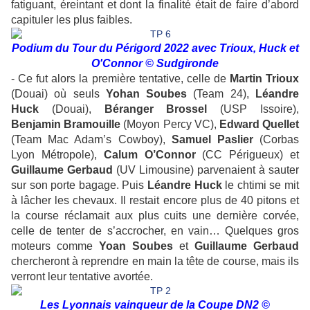
fatiguant, éreintant et dont la finalité était de faire d’abord
capituler les plus faibles.
Podium du Tour du Périgord 2022 avec Trioux, Huck et
O'Connor
© Sudgironde
- Ce fut alors la première tentative, celle de
Martin Trioux
(Douai) où seuls
Yohan Soubes
(Team 24),
Léandre
Huck
(Douai),
Béranger Brossel
(USP Issoire),
Benjamin Bramouille
(Moyon Percy VC),
Edward Quellet
(Team Mac Adam’s Cowboy),
Samuel Paslier
(Corbas
Lyon Métropole),
Calum O’Connor
(CC Périgueux) et
Guillaume Gerbaud
(UV Limousine) parvenaient à sauter
sur son porte bagage. Puis
Léandre Huck
le chtimi se mit
à lâcher les chevaux. Il restait encore plus de 40 pitons et
la course réclamait aux plus cuits une dernière corvée,
celle de tenter de s’accrocher, en vain… Quelques gros
moteurs comme
Yoan Soubes
et
Guillaume Gerbaud
chercheront à reprendre en main la tête de course, mais ils
verront leur tentative avortée.
Les Lyonnais vainqueur de la Coupe DN2
©