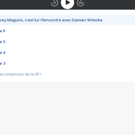
bey Maguire, c'est lui ! Rencontre avec Damien Witecka
e 6
e 5
e 4
e 3
s créatrices de la VF !
e 2
e 1
e Mektoub My Love arrive enfin ! Rencontre avec Shaïn Boumedine et Sal
i : après Toni en famille
elle réalise le bouleversant Dites lui que je l'aime