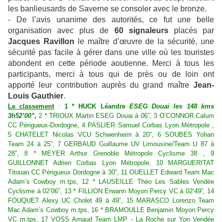
les banlieusards de Saverne se consoler avec le bronze.
- De l’avis unanime des autorités, ce fut une belle
organisation avec plus de
60 signaleurs
placés par
Jacques Ravillon
le maître d’œuvre de la sécurité, une
sécurité pas facile à gérer dans une ville où les touristes
abondent en cette période aoutienne. Merci à tous les
participants, merci à tous qui de près ou de loin ont
apporté leur contribution auprès du grand maître
Jean-
Louis Gauthier
.
Le classement
:
1 * HUCK Léandre
ESEG Douai les 148 kms
3h52’00”
,
2 * TRIOUX Martin ESEG Douai à 06”, 3 O’CONNOR Calum
CC Périgueux-Dordogne, 4 PASLIER Samuel Corbas Lyon Métropole ,
5 CHATELET Nicolas VCU Schwenheim à 20”, 6 SOUBES Yohan
Team 24 à 25”, 7 GERBAUD Guillaume UV Limousine/Team U 87 à
28”, 8 * MEYER Arthur Grenoble Métropole Cyclisme 38 , 9
GUILLONNET Adrien Corbas Lyon Métropole, 10 MARGUERITAT
Titouan CC Périgueux Dordogne à 30”, 11 OUELLET Edward Team Mac
Adam’s Cowboy m.tps, 12 * LAUSEILLE Théo Les Sables Vendée
Cyclisme à 02’06”, 13 * FILLION Erwann Moyon Percy VC à 02’49”, 14
FOUQUET Alexy UC Cholet 49 à 49”, 15 MARASCO Lorenzo Team
Mac Adam’s Cowboy m.tps, 16 * BRAMOULLE Benjamin Moyon Percy
VC m.tps, 17 VOSS Arnaud Team LMP - La Roche sur Yon Vendée