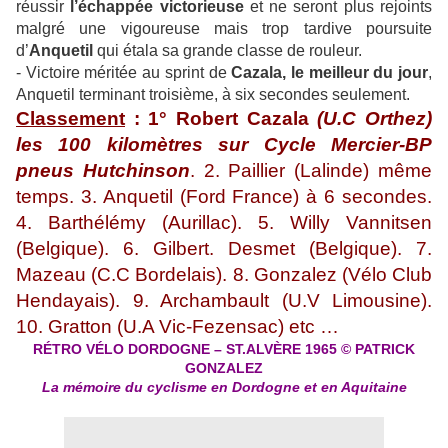
réussir
l’échappée victorieuse
et ne seront plus rejoints
malgré une vigoureuse mais trop tardive poursuite
d’
Anquetil
qui étala sa grande classe de rouleur.
- Victoire méritée au sprint de
Cazala, le meilleur du jour
,
Anquetil terminant troisième, à six secondes seulement.
Classement
: 1° Robert Cazala
(U.C Orthez)
les 100 kilomètres sur Cycle Mercier-BP
pneus Hutchinson
. 2. Paillier (Lalinde) même
temps. 3. Anquetil (Ford France) à 6 secondes.
4. Barthélémy (Aurillac). 5. Willy Vannitsen
(Belgique). 6. Gilbert. Desmet (Belgique). 7.
Mazeau (C.C Bordelais). 8. Gonzalez (Vélo Club
Hendayais). 9. Archambault (U.V Limousine).
10. Gratton (U.A Vic-Fezensac) etc …
RÉTRO VÉLO DORDOGNE – ST.ALVÈRE 1965 © PATRICK
GONZALEZ
La mémoire du cyclisme en Dordogne et en Aquitaine