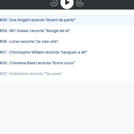
#30 : Eve Angeli raconte "Avant de partir"
#29 : MC Solaar raconte "Bouge de là"
28 : Lorie raconte "Je vais vite"
#27 : Christophe Willem raconte "Jacques a dit"
#26 : Chimène Badi raconte "Entre nous"
#25 : Indochine raconte "3e sexe"
#24 : Zaho raconte "C'est chelou"
#23 : Patrick Bruel raconte "Au café des délices"
#22 : Kyo raconte "Le chemin"
#21 : Nolwenn Leroy raconte "Cassé"
#20 : Patrick Hernandez raconte "Born to be alive"