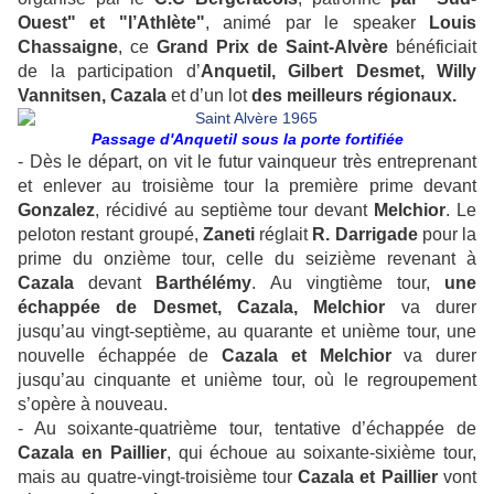
Ouest" et "l’Athlète"
, animé par le speaker
Louis
Chassaigne
, ce
Grand Prix de Saint-Alvère
bénéficiait
de la participation d’
Anquetil, Gilbert Desmet, Willy
Vannitsen, Cazala
et d’un lot
des meilleurs régionaux.
Passage d'Anquetil sous la porte fortifiée
- Dès le départ, on vit le futur vainqueur très entreprenant
et enlever au troisième tour la première prime devant
Gonzalez
, récidivé au septième tour devant
Melchior
. Le
peloton restant groupé,
Zaneti
réglait
R. Darrigade
pour la
prime du onzième tour, celle du seizième revenant à
Cazala
devant
Barthélémy
. Au vingtième tour,
une
échappée de Desmet, Cazala, Melchior
va durer
jusqu’au vingt-septième, au quarante et unième tour, une
nouvelle échappée de
Cazala et Melchior
va durer
jusqu’au cinquante et unième tour, où le regroupement
s’opère à nouveau.
- Au soixante-quatrième tour, tentative d’échappée de
Cazala en Paillier
, qui échoue au soixante-sixième tour,
mais au quatre-vingt-troisième tour
Cazala et Paillier
vont