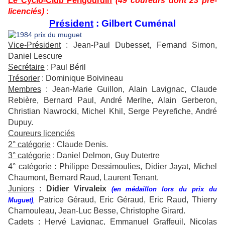
Le Cyclo-Club Périgourdin
(49 coureurs dont 23 pré-
licenciés)
:
Président
: Gilbert Cuménal
Vice-Président
: Jean-Paul Dubesset, Fernand Simon,
Daniel Lescure
Secrétaire
: Paul Béril
Trésorier
: Dominique Boivineau
Membres
: Jean-Marie Guillon, Alain Lavignac, Claude
Rebière, Bernard Paul, André Merlhe, Alain Gerberon,
Christian Nawrocki, Michel Khil, Serge Peyrefiche, André
Dupuy.
Coureurs licenciés
2° catégorie
: Claude Denis.
3° catégorie
: Daniel Delmon, Guy Dutertre
4° catégorie
: Philippe Dessimoulies, Didier Jayat, Michel
Chaumont, Bernard Raud, Laurent Tenant.
Juniors
:
Didier Virvaleix
(en médaillon lors du prix du
Patrice Géraud, Eric Géraud, Eric Raud, Thierry
Muguet)
,
Chamouleau, Jean-Luc Besse, Christophe Girard.
Cadets
: Hervé Lavignac, Emmanuel Graffeuil, Nicolas