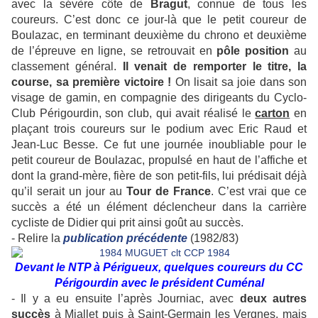
avec la sévère côte de
Bragut
, connue de tous les
coureurs. C’est donc ce jour-là que le petit coureur de
Boulazac, en terminant deuxième du chrono et deuxième
de l’épreuve en ligne, se retrouvait en
pôle position
au
classement général.
Il venait de remporter le titre, la
course, sa première victoire !
On lisait sa joie dans son
visage de gamin, en compagnie des dirigeants du Cyclo-
Club Périgourdin, son club, qui avait réalisé le
carton
en
plaçant trois coureurs sur le podium avec Eric Raud et
Jean-Luc Besse. Ce fut une journée inoubliable pour le
petit coureur de Boulazac, propulsé en haut de l’affiche et
dont la grand-mère, fière de son petit-fils, lui prédisait déjà
qu’il serait un jour au
Tour de France
. C’est vrai que ce
succès a été un élément déclencheur dans la carrière
cycliste de Didier qui prit ainsi goût au succès.
- Relire la
publication précédente
(1982/83)
Devant le NTP à Périgueux, quelques coureurs du CC
Périgourdin avec le président Cuménal
- Il y a eu ensuite l’après Journiac, avec
deux autres
succès
à Miallet puis à Saint-Germain les Vergnes, mais