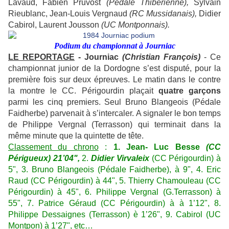
Lavaud, Fabien Pruvost
(Pédale Thibérienne),
Sylvain
Rieublanc, Jean-Louis Vergnaud
(RC Mussidanais),
Didier
Cabirol, Laurent Jousson
(UC Montponnais).
Podium du championnat à Journiac
LE REPORTAGE
- Journiac
(Christian François)
- Ce
championnat junior de la Dordogne s’est disputé, pour la
première fois sur deux épreuves. Le matin dans le contre
la montre le CC. Périgourdin plaçait
quatre garçons
parmi les cinq premiers. Seul Bruno Blangeois (Pédale
Faidherbe) parvenait à s’intercaler. A signaler le bon temps
de Philippe Vergnal (Terrasson) qui terminait dans la
même minute que la quintette de tête.
Classement du chrono
:
1. Jean- Luc Besse
(CC
Périgueux) 21’04",
2.
Didier Virvaleix
(CC Périgourdin) à
5", 3. Bruno Blangeois (Pédale Faidherbe), à 9", 4. Eric
Raud (CC Périgourdin) à 44", 5. Thierry Chamouleau (CC
Périgourdin) à 45", 6. Philippe Vergnal (G.Terrasson) à
55", 7. Patrice Géraud (CC Périgourdin) à à 1’12", 8.
Philippe Dessaignes (Terrasson) è 1’26", 9. Cabirol (UC
Montpon) à 1’27", etc…