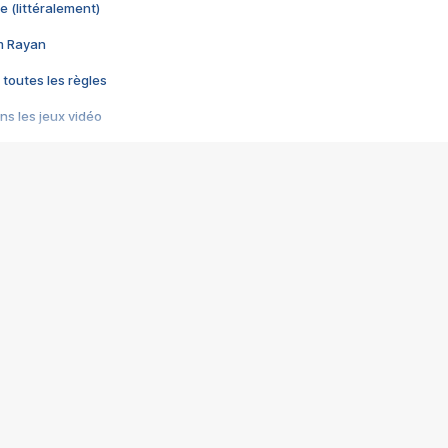
e (littéralement)
im Rayan
 toutes les règles
s les jeux vidéo
us choquant de Rockstar ? - Le scandale BULLY
e plus moche de Steam
du RÊVE tourne au CAUCHEMAR
pendant 8 heures
it… à tort
umiliés par un jeu vidéo
ire - Final Fantasy 8
ti un empire - Age of Empires
story DOFUS