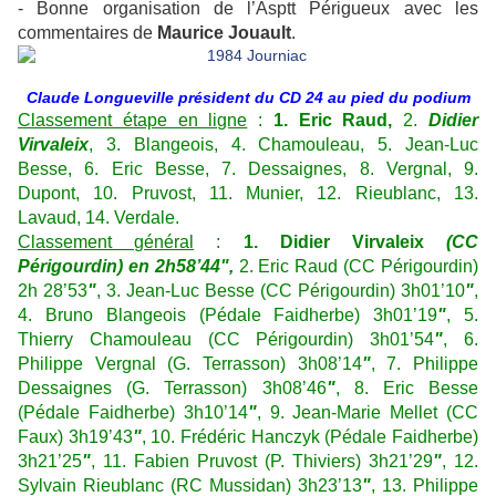
- Bonne organisation de l’Asptt Périgueux avec les
commentaires de
Maurice Jouault
.
Claude Longueville président du CD 24 au pied du podium
Classement étape en ligne
:
1. Eric Raud,
2.
Didier
Virvaleix
, 3. Blangeois, 4. Chamouleau, 5. Jean-Luc
Besse, 6. Eric Besse, 7. Dessaignes, 8. Vergnal, 9.
Dupont, 10. Pruvost, 11. Munier, 12. Rieublanc, 13.
Lavaud, 14. Verdale.
Classement général
:
1. Didier Virvaleix
(CC
Périgourdin) en 2h58’44",
2. Eric Raud (CC Périgourdin)
2h 28’53
"
, 3. Jean-Luc Besse (CC Périgourdin) 3h01’10
"
,
4. Bruno Blangeois (Pédale Faidherbe) 3h01’19
"
, 5.
Thierry Chamouleau (CC Périgourdin) 3h01’54
"
, 6.
Philippe Vergnal (G. Terrasson) 3h08’14
"
, 7. Philippe
Dessaignes (G. Terrasson) 3h08’46
"
, 8. Eric Besse
(Pédale Faidherbe) 3h10’14
"
, 9. Jean-Marie Mellet (CC
Faux) 3h19’43
"
, 10. Frédéric Hanczyk (Pédale Faidherbe)
3h21’25
"
, 11. Fabien Pruvost (P. Thiviers) 3h21’29
"
, 12.
Sylvain Rieublanc (RC Mussidan) 3h23’13
"
, 13. Philippe