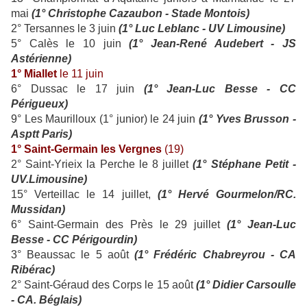
mai
(1° Christophe Cazaubon - Stade Montois)
2° Tersannes le 3 juin
(1° Luc Leblanc - UV Limousine)
5° Calès le 10 juin
(1° Jean-René Audebert - JS
Astérienne)
1° Miallet
le 11 juin
6° Dussac le 17 juin
(1° Jean-Luc Besse - CC
Périgueux)
9° Les Maurilloux (1° junior) le 24 juin
(1°
Yves Brusson -
Asptt Paris)
1° Saint-Germain les Vergnes
(19)
2° Saint-Yrieix la Perche le 8 juillet
(1° Stéphane Petit -
UV.Limousine)
15° Verteillac le 14 juillet,
(1° Hervé Gourmelon/RC.
Mussidan)
6° Saint-Germain des Près le 29 juillet
(1° Jean-Luc
Besse - CC Périgourdin)
3° Beaussac le 5 août
(1° Frédéric Chabreyrou - CA
Ribérac)
2° Saint-Géraud des Corps le 15 août
(1° Didier Carsoulle
- CA. Béglais)