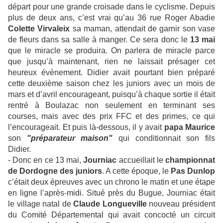
départ pour une grande croisade dans le cyclisme. Depuis
plus de deux ans, c’est vrai qu’au 36 rue Roger Abadie
Colette Virvaleix
sa maman, attendait de garnir son vase
de fleurs dans sa salle à manger. Ce sera donc le
13 mai
que le miracle se produira. On parlera de miracle parce
que jusqu’à maintenant, rien ne laissait présager cet
heureux évènement. Didier avait pourtant bien préparé
cette deuxième saison chez les juniors avec un mois de
mars et d’avril encourageant, puisqu’à chaque sortie il était
rentré à Boulazac non seulement en terminant ses
courses, mais avec des prix FFC et des primes, ce qui
l’encourageait. Et puis là-dessous, il y avait
papa Maurice
son
"préparateur maison"
qui conditionnait son fils
Didier.
- Donc en ce 13 mai,
Journiac
accueillait le
championnat
de Dordogne des juniors
. A cette époque, le
Pas Dunlop
c’était deux épreuves avec un chrono le matin et une étape
en ligne l’après-midi. Situé près du Bugue, Journiac était
le village natal de
Claude Longueville
nouveau président
du Comité Départemental qui avait concocté un circuit