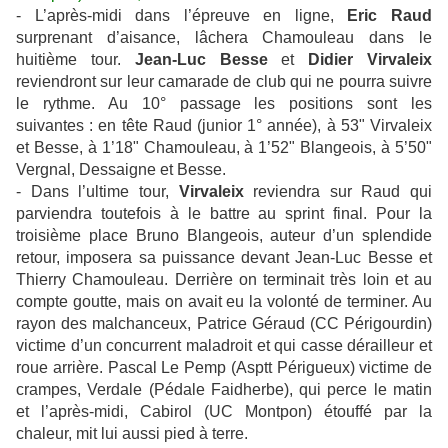
- L’après-midi dans l’épreuve en ligne,
Eric Raud
surprenant d’aisance, lâchera Chamouleau dans le
huitième tour.
Jean-Luc Besse
et
Didier Virvaleix
reviendront sur leur camarade de club qui ne pourra suivre
le rythme. Au 10° passage les positions sont les
suivantes : en tête Raud (junior 1° année), à 53" Virvaleix
et Besse, à 1’18" Chamouleau, à 1’52" Blangeois, à 5’50"
Vergnal, Dessaigne et Besse.
- Dans l’ultime tour,
Virvaleix
reviendra sur Raud qui
parviendra toutefois à le battre au sprint final. Pour la
troisième place Bruno Blangeois, auteur d’un splendide
retour, imposera sa puissance devant Jean-Luc Besse et
Thierry Chamouleau. Derrière on terminait très loin et au
compte goutte, mais on avait eu la volonté de terminer. Au
rayon des malchanceux, Patrice Géraud (CC Périgourdin)
victime d’un concurrent maladroit et qui casse dérailleur et
roue arrière. Pascal Le Pemp (Asptt Périgueux) victime de
crampes, Verdale (Pédale Faidherbe), qui perce le matin
et l’après-midi, Cabirol (UC Montpon) étouffé par la
chaleur, mit lui aussi pied à terre.