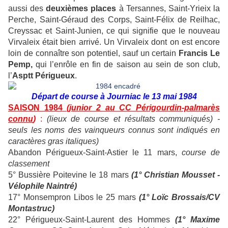
aussi des
deuxièmes places
à Tersannes, Saint-Yrieix la
Perche, Saint-Géraud des Corps, Saint-Félix de Reilhac,
Creyssac et Saint-Junien, ce qui signifie que le nouveau
Virvaleix était bien arrivé. Un Virvaleix dont on est encore
loin de connaître son potentiel, sauf un certain
Francis Le
Pemp,
qui l’enrôle en fin de saison au sein de son club,
l’
Asptt
Périgueux
.
Départ de course à Journiac le 13 mai 1984
SAISON 1984
(junior 2 au CC Périgourdin-palmarès
connu
)
:
(lieux de course et résultats communiqués) -
seuls les noms des vainqueurs connus sont indiqués en
caractères gras italiques)
Abandon Périgueux-Saint-Astier le 11 mars,
course de
classement
5° Bussière Poitevine le 18 mars
(1° Christian Mousset -
Vélophile Naintré)
17° Monsempron Libos le 25 mars
(1° Loïc Brossais/CV
Montastruc)
22° Périgueux-Saint-Laurent des Hommes
(1° Maxime