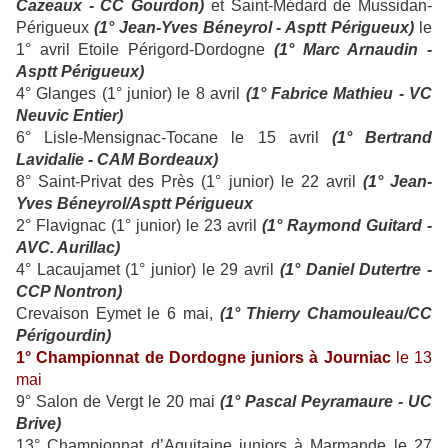
Cazeaux - CC Gourdon)
et Saint-Médard de Mussidan-
Périgueux
(1° Jean-Yves Béneyrol - Asptt Périgueux)
le
1° avril Etoile Périgord-Dordogne
(1° Marc Arnaudin -
Asptt Périgueux)
4° Glanges (1° junior) le 8 avril
(1° Fabrice Mathieu - VC
Neuvic Entier)
6° Lisle-Mensignac-Tocane le 15 avril
(1° Bertrand
Lavidalie - CAM Bordeaux)
8° Saint-Privat des Près (1° junior) le 22 avril
(1° Jean-
Yves Béneyrol/Asptt Périgueux
2° Flavignac (1° junior) le 23 avril
(1° Raymond Guitard -
AVC. Aurillac)
4° Lacaujamet (1° junior) le 29 avril
(1° Daniel Dutertre -
CCP Nontron)
Crevaison Eymet le 6 mai,
(1° Thierry Chamouleau/CC
Périgourdin)
1° Championnat de Dordogne juniors à Journiac
le 13
mai
9° Salon de Vergt le 20 mai
(1° Pascal Peyramaure - UC
Brive)
13° Championnat d’Aquitaine juniors à Marmande le 27