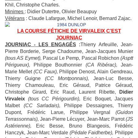
Khil, Christophe Charles.
Minimes
: Didier Dutertre, Olivier Beaupuy
Vétérans
: Claude Lafargue, Michel Lenoir, Bernard Zajac.
LA COURSE FÉTICHE DE VIRVALEIX
C’EST
JOURNIAC
JOURNIAC - LES ENGAGÉS
:
Thierry Arfeuille, Jean-
Pierre Borderie, Serge Chadourne, Jean-Jacques Munier
(tous AS Eymet),
Pascal Le Pemp, Pascal Robichon
(Asptt
Périgueux),
Philippe Bouthonnier
(CA Ribérac),
Jean-
Marie Mellet
(CC Faux),
Philippe Denost, Alain Gendreau,
Thierry Guigne
(CC Montponnais),
Jean-Luc Besse,
Thierry Chamouleau, Eric Géraud, Patrice Géraud,
Christophe Girard, Eric Raud, Laurent Ribette,
Didier
Virvaleix
(tous CC Périgourdin),
Eric Boquet, Jacques
Malbet
(CC Sarladais),
Philippe Dessaignes, Thierry
Dupont, Frédéric Larue, Philippe Vergnal
(Guidon
Terrassonnais),
Jean-Pierre Lécuyer, Jean-Marc Parrot
(JS
Astérienne),
Eric Besse, Bruno Blangeois, Frédéric
Hanczyk, Jean-Marc Verdale
(Pédale Faidherbe),
Philippe