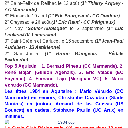
2° Saint-Félix de Reilhac le 12 août
(1° Thierry Arquey -
AC Marmande)
8° Etouars le 19 août
(1° Eric Fourgeaud - CC Oradour)
2° Creyssac le 26 août
(1° Eric Raud - CC Périgueux)
14° Nay
"Soulor-Aubisque"
le 2 septembre
(1° Luc
Leblanc/UV. Limousine)
9° Saint-Crépin et Carlucet le 16 septembre
(1° Jean-Paul
Audebert - JS Astérienne)
2° Saint-Junien
(1° Bruno Blangeois - Pédale
Faidherbe)
Top 5 Aquitain
: 1. Bernard Pineau (CC Marmande), 2.
René Bajan (Guidon Agenais), 3. Eric Valade (EC
Foyenne), 4. Fernand Lajo (Mérignac VC), 5. Mario
Vérardo (CC Marmande).
Les titrés 1984 en Aquitaine
: Mario Vérardo (CC
Marmande) en seniors, Christophe Cazaubon (Stade
Montois) en juniors, Armand de las Cuevas (US
Bouscat) en cadets, Stéphane Paulin (UC Artix) en
minimes.