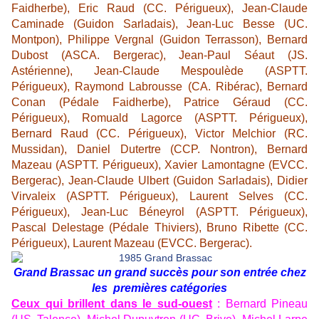
Faidherbe), Eric Raud (CC. Périgueux), Jean-Claude
Caminade (Guidon Sarladais), Jean-Luc Besse (UC.
Montpon), Philippe Vergnal (Guidon Terrasson), Bernard
Dubost (ASCA. Bergerac), Jean-Paul Séaut (JS.
Astérienne), Jean-Claude Mespoulède (ASPTT.
Périgueux), Raymond Labrousse (CA. Ribérac), Bernard
Conan (Pédale Faidherbe), Patrice Géraud (CC.
Périgueux), Romuald Lagorce (ASPTT. Périgueux),
Bernard Raud (CC. Périgueux), Victor Melchior (RC.
Mussidan), Daniel Dutertre (CCP. Nontron), Bernard
Mazeau (ASPTT. Périgueux), Xavier Lamontagne (EVCC.
Bergerac), Jean-Claude Ulbert (Guidon Sarladais), Didier
Virvaleix (ASPTT. Périgueux), Laurent Selves (CC.
Périgueux), Jean-Luc Béneyrol (ASPTT. Périgueux),
Pascal Delestage (Pédale Thiviers), Bruno Ribette (CC.
Périgueux), Laurent Mazeau (EVCC. Bergerac).
Grand Brassac un grand succès pour son entrée chez
les premières catégories
Ceux qui brillent dans le sud-ouest
: Bernard Pineau