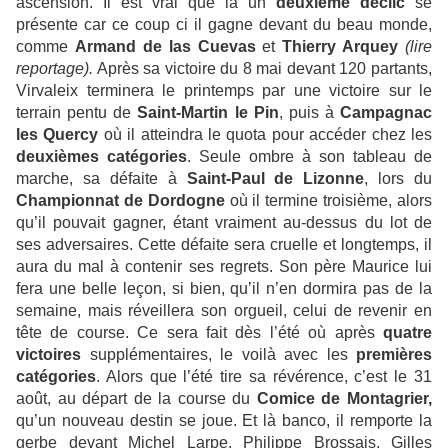
ascension. Il est vrai que là un
deuxième déclic
se
présente car ce coup ci il gagne devant du beau monde,
comme
Armand de las Cuevas
et
Thierry Arquey
(lire
reportage).
Après sa victoire du 8 mai devant 120 partants,
Virvaleix terminera le printemps par une victoire sur le
terrain pentu de
Saint-Martin le Pin
, puis à
Campagnac
les Quercy
où il atteindra le quota pour accéder chez les
deuxièmes catégories
. Seule ombre à son tableau de
marche, sa défaite à
Saint-Paul de Lizonne
, lors du
Championnat de Dordogne
où il termine troisième, alors
qu’il pouvait gagner, étant vraiment au-dessus du lot de
ses adversaires. Cette défaite sera cruelle et longtemps, il
aura du mal à contenir ses regrets. Son père Maurice lui
fera une belle leçon, si bien, qu’il n’en dormira pas de la
semaine, mais réveillera son orgueil, celui de revenir en
tête de course. Ce sera fait dès l’été où après
quatre
victoires
supplémentaires, le voilà avec les
premières
catégories
. Alors que l’été tire sa révérence, c’est le 31
août, au départ de la course du
Comice de Montagrier,
qu’un nouveau destin se joue. Et là banco, il remporte la
gerbe devant Michel Larpe, Philippe Brossais, Gilles