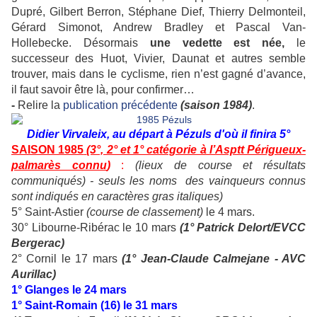
Dupré, Gilbert Berron, Stéphane Dief, Thierry Delmonteil,
Gérard Simonot, Andrew Bradley et Pascal Van-
Hollebecke. Désormais
une vedette est née,
le
successeur des Huot, Vivier, Daunat et autres semble
trouver, mais dans le cyclisme, rien n’est gagné d’avance,
il faut savoir être là, pour confirmer…
-
Relire la
publication précédente
(saison 1984)
.
Didier Virvaleix, au départ à Pézuls d'où il finira 5°
SAISON 1985
(3°, 2° et 1° catégorie à l’Asptt Périgueux-
palmarès connu
)
:
(lieux de course et résultats
communiqués) - seuls les noms des vainqueurs connus
sont indiqués en caractères gras italiques)
5° Saint-Astier
(course de classement)
le 4 mars.
30° Libourne-Ribérac le 10 mars
(1° Patrick Delort/EVCC
Bergerac)
2° Cornil le 17 mars
(1° Jean-Claude Calmejane - AVC
Aurillac)
1° Glanges le 24 mars
1° Saint-Romain (16) le 31 mars