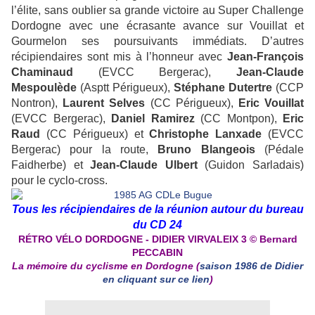
l’élite, sans oublier sa grande victoire au Super Challenge
Dordogne avec une écrasante avance sur Vouillat et
Gourmelon ses poursuivants immédiats. D’autres
récipiendaires sont mis à l’honneur avec
Jean-François
Chaminaud
(EVCC Bergerac),
Jean-Claude
Mespoulède
(Asptt Périgueux),
Stéphane Dutertre
(CCP
Nontron),
Laurent Selves
(CC Périgueux),
Eric Vouillat
(EVCC Bergerac),
Daniel Ramirez
(CC Montpon),
Eric
Raud
(CC Périgueux) et
Christophe Lanxade
(EVCC
Bergerac) pour la route,
Bruno Blangeois
(Pédale
Faidherbe) et
Jean-Claude Ulbert
(Guidon Sarladais)
pour le cyclo-cross.
Tous les récipiendaires de la réunion autour du bureau
du CD 24
RÉTRO VÉLO DORDOGNE - DIDIER VIRVALEIX 3 © Bernard
PECCABIN
La mémoire du cyclisme en Dordogne (
saison 1986 de Didier
en cliquant sur ce lien
)