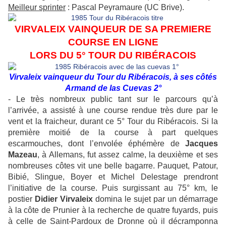
Meilleur sprinter
: Pascal Peyramaure (UC Brive).
VIRVALEIX VAINQUEUR DE SA PREMIERE
COURSE EN LIGNE
LORS DU 5° TOUR DU RIBÉRACOIS
Virvaleix vainqueur du Tour du Ribéracois, à ses côtés
Armand de las Cuevas 2°
- Le très nombreux public tant sur le parcours qu’à
l’arrivée, a assisté à une course rendue très dure par le
vent et la fraicheur, durant ce 5° Tour du Ribéracois. Si la
première moitié de la course à part quelques
escarmouches, dont l’envolée éphémère de
Jacques
Mazeau
, à Allemans, fut assez calme, la deuxième et ses
nombreuses côtes vit une belle bagarre. Pauquet, Patour,
Bibié, Slingue, Boyer et Michel Delestage prendront
l’initiative de la course. Puis surgissant au 75° km, le
postier
Didier Virvaleix
domina le sujet par un démarrage
à la côte de Prunier à la recherche de quatre fuyards, puis
à celle de Saint-Pardoux de Dronne où il décramponna