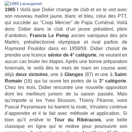
1985 !
Voilà que Didier change de club et on le voit avec
son nouveau maillot jaune, blanc et bleu, celui des PTT,
qui succède au "Coop Mercier" de Papa Cuménal. Voilà
donc Didier dans le club d’un jeune président, plein
d’ambition,
Francis Le Pemp
ancien vainqueur des prix
Martini, présélectionné olympique et rival parfois de
Raymond Poulidor dans en 1958/59. Didier choisit de
prendre une licence
sénior de 4° catégorie
, ne voulant en
aucun cas bruler les étapes. Après une bonne préparation
hivernale, le voilà dès le mois de mars en course avec
déjà
deux victoires
, une à
Glanges
(87) et une à
Saint-
Romain
(16) qui lui ouvre les portes de la
3° catégorie
.
Chez les trois, Didier rencontre une nouvelle opposition
dont les meilleurs juniors de la saison passée. Mais
qu’importe si les Yves Brusson, Thierry Péanne, voire
Pascal Peyramaure lui barrent la route, Virvaleix continue
d’apprendre et il le fait avec méthode et application. Si
bien qu’il enlève le
Tour du Ribéracois
, une belle
classique en ligne qui le motive pour poursuivre son