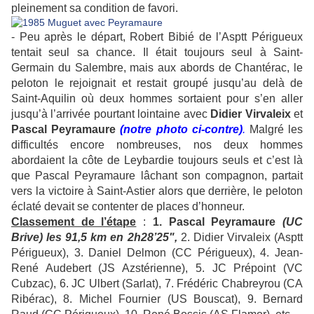
pleinement sa condition de favori.
- Peu après le départ, Robert Bibié de l’Asptt Périgueux
tentait seul sa chance. Il était toujours seul à Saint-
Germain du Salembre, mais aux abords de Chantérac, le
peloton le rejoignait et restait groupé jusqu’au delà de
Saint-Aquilin où deux hommes sortaient pour s’en aller
jusqu’à l’arrivée pourtant lointaine avec
Didier Virvaleix
et
Pascal Peyramaure
(notre photo ci-contre)
.
Malgré les
difficultés encore nombreuses, nos deux hommes
abordaient la côte de Leybardie toujours seuls et c’est là
que Pascal Peyramaure lâchant son compagnon, partait
vers la victoire à Saint-Astier alors que derrière, le peloton
éclaté devait se contenter de places d’honneur.
Classement de l’étape
:
1. Pascal Peyramaure
(UC
Brive) les 91,5 km en 2h28’25",
2. Didier Virvaleix (Asptt
Périgueux), 3. Daniel Delmon (CC Périgueux), 4. Jean-
René Audebert (JS Azstérienne), 5. JC Prépoint (VC
Cubzac), 6. JC Ulbert (Sarlat), 7. Frédéric Chabreyrou (CA
Ribérac), 8. Michel Fournier (US Bouscat), 9. Bernard