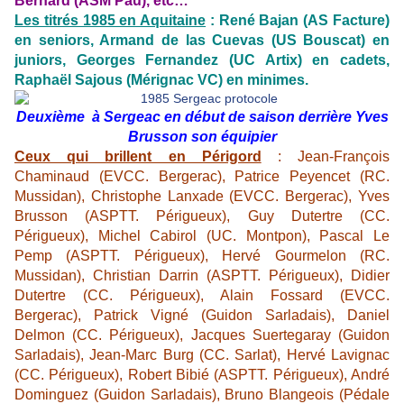
Bernard (ASM Pau), etc…
Les titrés 1985 en Aquitaine
: René Bajan (AS Facture)
en seniors, Armand de las Cuevas (US Bouscat) en
juniors, Georges Fernandez (UC Artix) en cadets,
Raphaël Sajous (Mérignac VC) en minimes.
Deuxième à Sergeac en début de saison derrière Yves
Brusson son équipier
Ceux qui brillent en Périgord
: Jean-François
Chaminaud (EVCC. Bergerac), Patrice Peyencet (RC.
Mussidan), Christophe Lanxade (EVCC. Bergerac), Yves
Brusson (ASPTT. Périgueux), Guy Dutertre (CC.
Périgueux), Michel Cabirol (UC. Montpon), Pascal Le
Pemp (ASPTT. Périgueux), Hervé Gourmelon (RC.
Mussidan), Christian Darrin (ASPTT. Périgueux), Didier
Dutertre (CC. Périgueux), Alain Fossard (EVCC.
Bergerac), Patrick Vigné (Guidon Sarladais), Daniel
Delmon (CC. Périgueux), Jacques Suertegaray (Guidon
Sarladais), Jean-Marc Burg (CC. Sarlat), Hervé Lavignac
(CC. Périgueux), Robert Bibié (ASPTT. Périgueux), André
Dominguez (Guidon Sarladais), Bruno Blangeois (Pédale