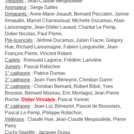
Trésorier
: Jean-Claude Mespoulède
Animateur
: Serge Salles
Dirigeants
: Anne-Marie Jouault, Bernard Peccabin, Janine
Arnaudin, Marcel Chamoulaud, Michelle Ducamus, Alain
Laroumagne, Jean-Didier Lavaud, Chantal Le Pemp,
Didier Nicolas, Paul Pierre,
Pré-licenciés
: Jérôme Ducamus, Julien Fiacre, Grégory
Hue, Richard Laroumagne, Fabien Longueville, Jean-
François Pierre, Vincent Robert.
Cadets
: Romuald Lagorce, Frédéric Larivière.
Juniors
: Pascal Robichon
1° catégorie
: Patrice Dumas
2° catégorie
: Jean-Yves Béneyrol, Christian Darrin
3° catégorie
: Christian Bernard, Robert Bibié, Yves
Brusson, Bernard Mazeau, Eric Montagut, Jean-Pierre
Roche,
Didier Virvaleix
, Pascal Yonnet
4° catégorie
: Jean-Luc Béneyrol, Pascal de Boussiers,
Pascal Le Pemp, Philippe Robichon.
Vétérans
: Claude Hue, Jean-Claude Mespoulède, Pierre
Perry
Cyclo-Sportifs
: Jacques Dujou