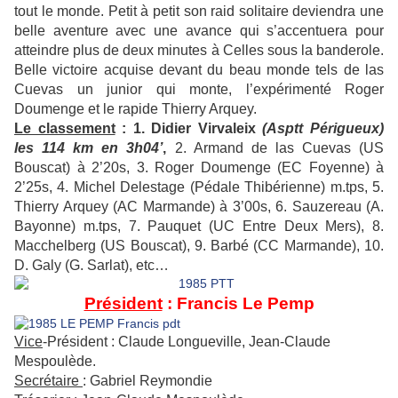
tout le monde. Petit à petit son raid solitaire deviendra une
belle aventure avec une avance qui s’accentuera pour
atteindre plus de deux minutes à Celles sous la banderole.
Belle victoire acquise devant du beau monde tels de las
Cuevas un junior qui monte, l’expérimenté Roger
Doumenge et le rapide Thierry Arquey.
Le classement
: 1. Didier Virvaleix
(Asptt Périgueux)
les 114 km en 3h04’
,
2. Armand de las Cuevas (US
Bouscat) à 2’20s, 3. Roger Doumenge (EC Foyenne) à
2’25s, 4. Michel Delestage (Pédale Thibérienne) m.tps, 5.
Thierry Arquey (AC Marmande) à 3’00s, 6. Sauzereau (A.
Bayonne) m.tps, 7. Pauquet (UC Entre Deux Mers), 8.
Macchelberg (US Bouscat), 9. Barbé (CC Marmande), 10.
D. Galy (G. Sarlat), etc…
Président
: Francis Le Pemp
Vice
-Président : Claude Longueville, Jean-Claude
Mespoulède.
Secrétaire
: Gabriel Reymondie