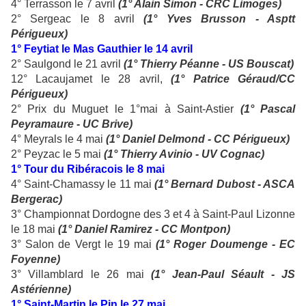
4° Terrasson le 7 avril
(1° Alain Simon - CRC Limoges)
2° Sergeac le 8 avril
(1° Yves Brusson - Asptt
Périgueux)
1° Feytiat le Mas Gauthier le 14 avril
2° Saulgond le 21 avril
(1° Thierry Péanne - US Bouscat)
12° Lacaujamet le 28 avril,
(1° Patrice Géraud/CC
Périgueux)
2° Prix du Muguet le 1°mai à Saint-Astier
(1° Pascal
Peyramaure - UC Brive)
4° Meyrals le 4 mai
(1° Daniel Delmond - CC Périgueux)
2° Peyzac le 5 mai
(1° Thierry Avinio - UV Cognac)
1° Tour du Ribéracois le 8 mai
4° Saint-Chamassy le 11 mai
(1° Bernard Dubost - ASCA
Bergerac)
3° Championnat Dordogne des 3 et 4 à Saint-Paul Lizonne
le 18 mai
(1° Daniel Ramirez - CC Montpon)
3° Salon de Vergt le 19 mai
(1° Roger Doumenge - EC
Foyenne)
3° Villamblard le 26 mai
(1° Jean-Paul Séault - JS
Astérienne)
1° Saint-Martin le Pin le 27 mai