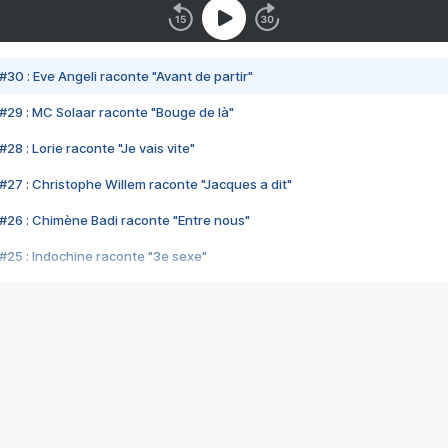
#30 : Eve Angeli raconte "Avant de partir"
#29 : MC Solaar raconte "Bouge de là"
28 : Lorie raconte "Je vais vite"
#27 : Christophe Willem raconte "Jacques a dit"
#26 : Chimène Badi raconte "Entre nous"
#25 : Indochine raconte "3e sexe"
#24 : Zaho raconte "C'est chelou"
#23 : Patrick Bruel raconte "Au café des délices"
#22 : Kyo raconte "Le chemin"
#21 : Nolwenn Leroy raconte "Cassé"
#20 : Patrick Hernandez raconte "Born to be alive"