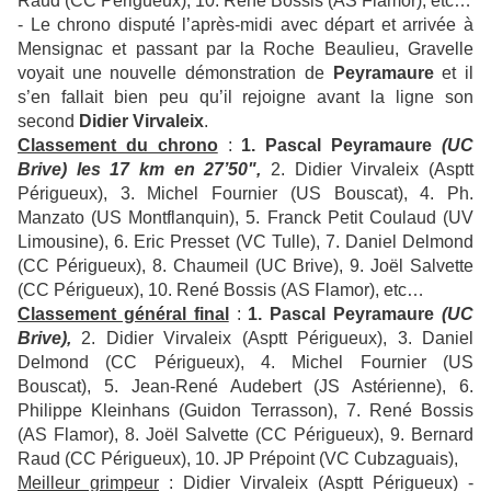
Raud (CC Périgueux), 10. René Bossis (AS Flamor), etc…
- Le chrono disputé l’après-midi avec départ et arrivée à
Mensignac et passant par la Roche Beaulieu, Gravelle
voyait une nouvelle démonstration de
Peyramaure
et il
s’en fallait bien peu qu’il rejoigne avant la ligne son
second
Didier Virvaleix
.
Classement du chrono
:
1. Pascal Peyramaure
(UC
Brive) les 17 km en 27’50",
2. Didier Virvaleix (Asptt
Périgueux), 3. Michel Fournier (US Bouscat), 4. Ph.
Manzato (US Montflanquin), 5. Franck Petit Coulaud (UV
Limousine), 6. Eric Presset (VC Tulle), 7. Daniel Delmond
(CC Périgueux), 8. Chaumeil (UC Brive), 9. Joël Salvette
(CC Périgueux), 10. René Bossis (AS Flamor), etc…
Classement général final
:
1. Pascal Peyramaure
(UC
Brive),
2. Didier Virvaleix (Asptt Périgueux), 3. Daniel
Delmond (CC Périgueux), 4. Michel Fournier (US
Bouscat), 5. Jean-René Audebert (JS Astérienne), 6.
Philippe Kleinhans (Guidon Terrasson), 7. René Bossis
(AS Flamor), 8. Joël Salvette (CC Périgueux), 9. Bernard
Raud (CC Périgueux), 10. JP Prépoint (VC Cubzaguais),
Meilleur grimpeur
: Didier Virvaleix (Asptt Périgueux) -