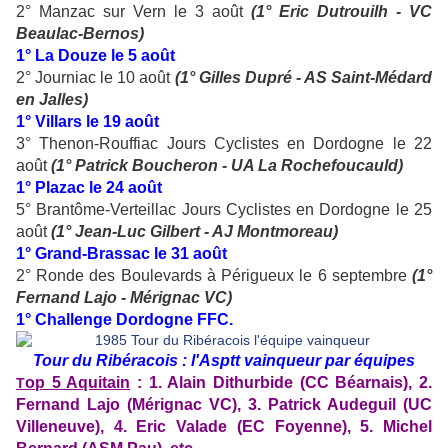
2° Manzac sur Vern le 3 août
(1° Eric Dutrouilh - VC
Beaulac-Bernos)
1° La Douze le 5 août
2° Journiac le 10 août
(1° Gilles Dupré - AS Saint-Médard
en Jalles)
1° Villars le 19 août
3° Thenon-Rouffiac Jours Cyclistes en Dordogne le 22
août
(1° Patrick Boucheron - UA La Rochefoucauld)
1° Plazac le 24 août
5° Brantôme-Verteillac Jours Cyclistes en Dordogne le 25
août
(1° Jean-Luc Gilbert - AJ Montmoreau)
1° Grand-Brassac le 31 août
2° Ronde des Boulevards à Périgueux le 6 septembre
(1°
Fernand Lajo - Mérignac VC)
1° Challenge Dordogne FFC.
Tour du Ribéracois : l'Asptt vainqueur par équipes
op 5 Aquitain
: 1. Alain Dithurbide (CC Béarnais), 2.
T
Fernand Lajo (Mérignac VC), 3. Patrick Audeguil (UC
Villeneuve), 4. Eric Valade (EC Foyenne), 5. Michel