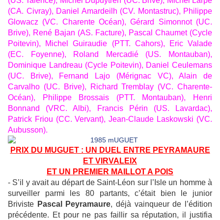
(US. Talence), Michel Dupuytren (UC. Brive), Michel Larpe
(CA. Civray), Daniel Amardeilh (CV. Montastruc), Philippe
Glowacz (VC. Charente Océan), Gérard Simonnot (UC.
Brive), René Bajan (AS. Facture), Pascal Chaumet (Cycle
Poitevin), Michel Guiraudie (PTT. Cahors), Eric Valade
(EC. Foyenne), Roland Mercadié (US. Montauban),
Dominique Landreau (Cycle Poitevin), Daniel Ceulemans
(UC. Brive), Fernand Lajo (Mérignac VC), Alain de
Carvalho (UC. Brive), Richard Tremblay (VC. Charente-
Océan), Philippe Brossais (PTT. Montauban), Henri
Bonnand (VRC. Albi), Francis Périn (US. Lavardac),
Patrick Friou (CC. Vervant), Jean-Claude Laskowski (VC.
Aubusson).
PRIX DU MUGUET : UN DUEL ENTRE PEYRAMAURE
ET VIRVALEIX
ET UN PREMIER MAILLOT A POIS
- S’il y avait au départ de Saint-Léon sur l’Isle un homme à
surveiller parmi les 80 partants, c’était bien le junior
Briviste
Pascal Peyramaure
, déjà vainqueur de l’édition
précédente. Et pour ne pas faillir sa réputation, il justifia