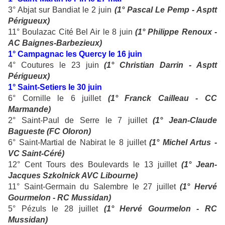
3° Abjat sur Bandiat le 2 juin
(1° Pascal Le Pemp - Asptt
Périgueux)
11° Boulazac Cité Bel Air le 8 juin
(1° Philippe Renoux -
AC Baignes-Barbezieux)
1° Campagnac les Quercy le 16 juin
4° Coutures le 23 juin
(1° Christian Darrin - Asptt
Périgueux)
1° Saint-Setiers le 30 juin
6° Cornille le 6 juillet
(1° Franck Cailleau - CC
Marmande)
2° Saint-Paul de Serre le 7 juillet
(1° Jean-Claude
Bagueste (FC Oloron)
6° Saint-Martial de Nabirat le 8 juillet
(1° Michel Artus -
VC Saint-Céré)
12° Cent Tours des Boulevards le 13 juillet
(1° Jean-
Jacques Szkolnick AVC Libourne)
11° Saint-Germain du Salembre le 27 juillet
(1° Hervé
Gourmelon - RC Mussidan)
5° Pézuls le 28 juillet
(1° Hervé Gourmelon - RC
Mussidan)