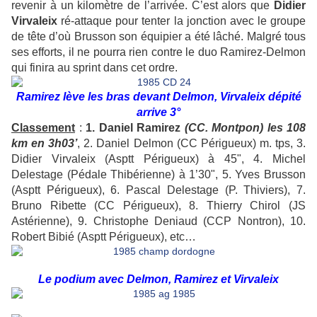
revenir à un kilomètre de l’arrivée. C’est alors que
Didier
Virvaleix
ré-attaque pour tenter la jonction avec le groupe
de tête d’où Brusson son équipier a été lâché. Malgré tous
ses efforts, il ne pourra rien contre le duo Ramirez-Delmon
qui finira au sprint dans cet ordre.
Ramirez lève les bras devant Delmon, Virvaleix dépité
arrive 3°
Classement
:
1. Daniel Ramirez
(CC. Montpon) les 108
km en 3h03’
, 2. Daniel Delmon (CC Périgueux) m. tps, 3.
Didier Virvaleix (Asptt Périgueux) à 45", 4. Michel
Delestage (Pédale Thibérienne) à 1’30", 5. Yves Brusson
(Asptt Périgueux), 6. Pascal Delestage (P. Thiviers), 7.
Bruno Ribette (CC Périgueux), 8. Thierry Chirol (JS
Astérienne), 9. Christophe Deniaud (CCP Nontron), 10.
Robert Bibié (Asptt Périgueux), etc…
Le podium avec Delmon, Ramirez et Virvaleix