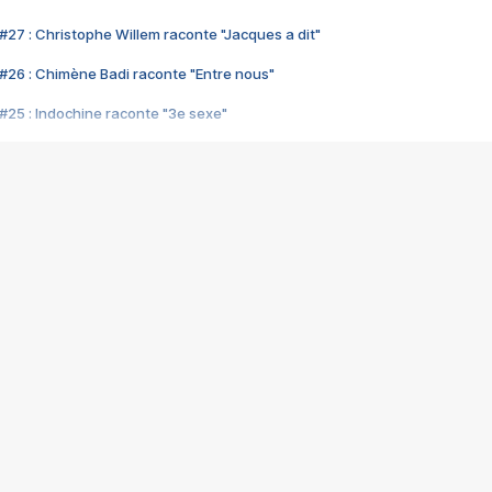
#27 : Christophe Willem raconte "Jacques a dit"
#26 : Chimène Badi raconte "Entre nous"
#25 : Indochine raconte "3e sexe"
#24 : Zaho raconte "C'est chelou"
#23 : Patrick Bruel raconte "Au café des délices"
#22 : Kyo raconte "Le chemin"
#21 : Nolwenn Leroy raconte "Cassé"
#20 : Patrick Hernandez raconte "Born to be alive"
#19 : Lorie raconte "Près de moi"
#18 : Michael Jones raconte "A nos actes manqués" (avec Jean-Jacque
#17 : Khaled raconte "Aïcha"
#16 : Corneille raconte "Parce qu'on vient de loin"