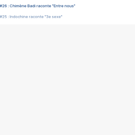
#26 : Chimène Badi raconte "Entre nous"
#25 : Indochine raconte "3e sexe"
#24 : Zaho raconte "C'est chelou"
#23 : Patrick Bruel raconte "Au café des délices"
#22 : Kyo raconte "Le chemin"
#21 : Nolwenn Leroy raconte "Cassé"
#20 : Patrick Hernandez raconte "Born to be alive"
#19 : Lorie raconte "Près de moi"
#18 : Michael Jones raconte "A nos actes manqués" (avec Jean-Jacque
#17 : Khaled raconte "Aïcha"
#16 : Corneille raconte "Parce qu'on vient de loin"
#15 : Indochine raconte "L'aventurier"