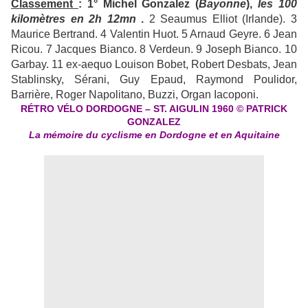
Classement
: 1° Michel Gonzalez (
Bayonne
),
les 100
kilomètres en 2h 12mn
.
2 Seaumus Elliot (Irlande). 3
Maurice Bertrand. 4 Valentin Huot. 5 Arnaud Geyre. 6 Jean
Ricou. 7 Jacques Bianco. 8 Verdeun. 9 Joseph Bianco. 10
Garbay. 11 ex-aequo Louison Bobet, Robert Desbats, Jean
Stablinsky, Sérani, Guy Epaud, Raymond Poulidor,
Barrière, Roger Napolitano, Buzzi, Organ Iacoponi.
RÉTRO VÉLO DORDOGNE – ST. AIGULIN 1960 © PATRICK
GONZALEZ
La mémoire du cyclisme en Dordogne et en Aquitaine