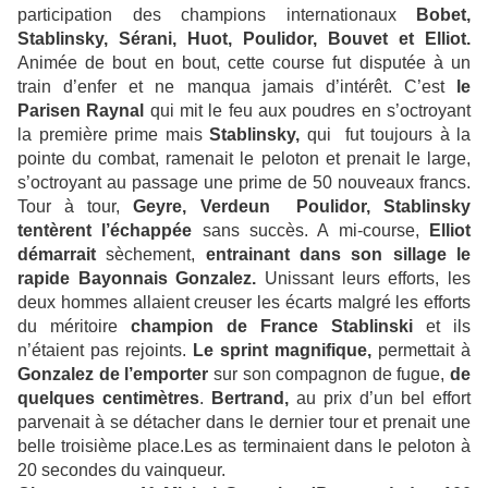
participation des champions internationaux
Bobet,
Stablinsky, Sérani, Huot, Poulidor, Bouvet et Elliot.
Animée de bout en bout, cette course fut disputée à un
train d’enfer et ne manqua jamais d’intérêt. C’est
le
Parisen Raynal
qui mit le feu aux poudres en s’octroyant
la première prime mais
Stablinsky,
qui fut toujours à la
pointe du combat, ramenait le peloton et prenait le large,
s’octroyant au passage une prime de 50 nouveaux francs.
Tour à tour,
Geyre, Verdeun Poulidor, Stablinsky
tentèrent l’échappée
sans succès. A mi-course,
Elliot
démarrait
sèchement,
entrainant dans son sillage le
rapide Bayonnais Gonzalez.
Unissant leurs efforts, les
deux hommes allaient creuser les écarts malgré les efforts
du méritoire
champion de France Stablinski
et ils
n’étaient pas rejoints.
Le sprint magnifique,
permettait à
Gonzalez de l’emporter
sur son compagnon de fugue,
de
quelques centimètres
.
Bertrand,
au prix d’un bel effort
parvenait à se détacher dans le dernier tour et prenait une
belle troisième place.Les as terminaient dans le peloton à
20 secondes du vainqueur.