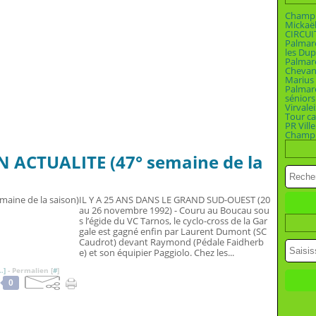
Champio
Mickaël
CIRCUI
Palmar
les Dup
Palmar
Chevan
Marius 
Palmar
séniors
Virvalei
Tour ca
PR Vill
Champi
N ACTUALITE (47° semaine de la
IL Y A 25 ANS DANS LE GRAND SUD-OUEST (20
au 26 novembre 1992) - Couru au Boucau sou
s l’égide du VC Tarnos, le cyclo-cross de la Gar
gale est gagné enfin par Laurent Dumont (SC
Caudrot) devant Raymond (Pédale Faidherb
e) et son équipier Paggiolo. Chez les...
…
]
- Permalien [
#
]
0