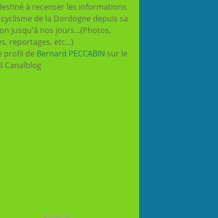
destiné à recenser les informations
e cyclisme de la Dordogne depuis sa
ion jusqu'à nos jours...(Photos,
es, reportages, etc...)
e profil de
Bernard PECCABIN
sur le
il Canalblog
Publicité