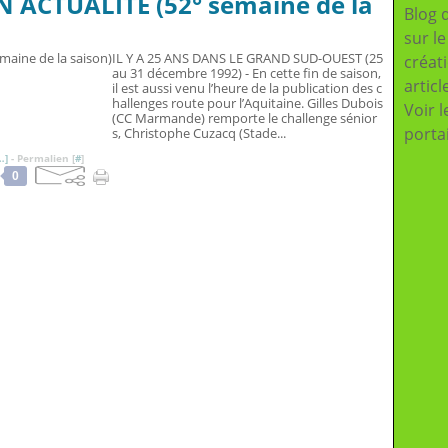
N ACTUALITE (52° semaine de la
Blog 
sur l
IL Y A 25 ANS DANS LE GRAND SUD-OUEST (25
créat
au 31 décembre 1992) - En cette fin de saison,
articl
il est aussi venu l’heure de la publication des c
hallenges route pour l’Aquitaine. Gilles Dubois
Voir l
(CC Marmande) remporte le challenge sénior
porta
s, Christophe Cuzacq (Stade...
…
]
- Permalien [
#
]
0