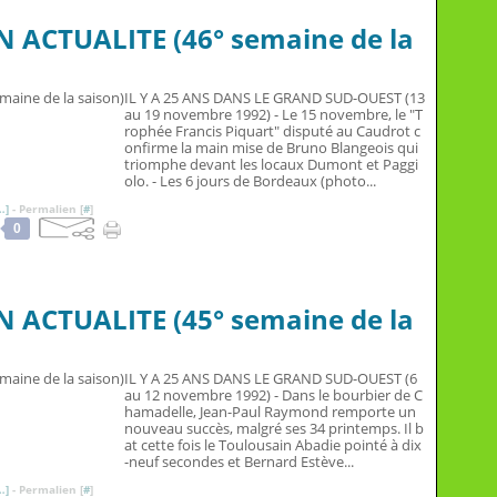
N ACTUALITE (46° semaine de la
IL Y A 25 ANS DANS LE GRAND SUD-OUEST (13
au 19 novembre 1992) - Le 15 novembre, le "T
rophée Francis Piquart" disputé au Caudrot c
onfirme la main mise de Bruno Blangeois qui
triomphe devant les locaux Dumont et Paggi
olo. - Les 6 jours de Bordeaux (photo...
…
]
- Permalien [
#
]
0
N ACTUALITE (45° semaine de la
IL Y A 25 ANS DANS LE GRAND SUD-OUEST (6
au 12 novembre 1992) - Dans le bourbier de C
hamadelle, Jean-Paul Raymond remporte un
nouveau succès, malgré ses 34 printemps. Il b
at cette fois le Toulousain Abadie pointé à dix
-neuf secondes et Bernard Estève...
…
]
- Permalien [
#
]