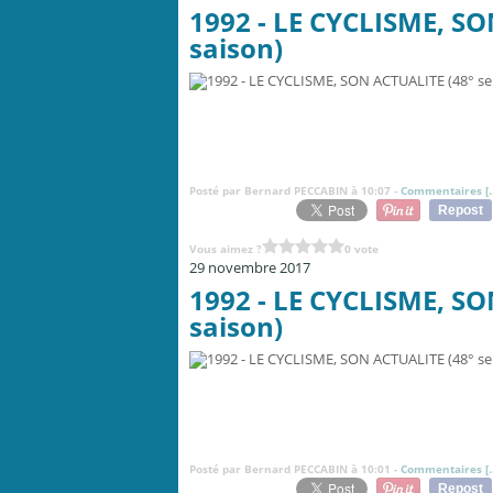
1992 - LE CYCLISME, SO
saison)
Posté par Bernard PECCABIN à 10:07 -
Commentaires [
Repost
Vous aimez ?
0 vote
29 novembre 2017
1992 - LE CYCLISME, SO
saison)
Posté par Bernard PECCABIN à 10:01 -
Commentaires [
Repost