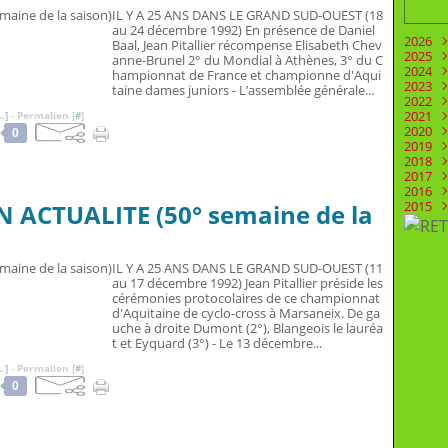
IL Y A 25 ANS DANS LE GRAND SUD-OUEST (18
au 24 décembre 1992) En présence de Daniel
2026
Baal, Jean Pitallier récompense Elisabeth Chev
2025
Juill
anne-Brunel 2° du Mondial à Athènes, 3° du C
2024
Juin
Déc
hampionnat de France et championne d'Aqui
2023
Mai
Nov
Déc
taine dames juniors - L’assemblée générale...
2022
Févr
Oct
Nov
Déc
2021
Aoû
Oct
Nov
Déc
…
]
- Permalien [
#
]
2020
Juill
Sep
Oct
Nov
Déc
0
2019
Juin
Aoû
Sep
Oct
Nov
Déc
2018
Mai
Mai
Aoû
Sep
Oct
Nov
Déc
2017
Avri
Mar
Juill
Aoû
Sep
Oct
Nov
Déc
2016
Mar
Févr
Juin
Juill
Aoû
Sep
Oct
Nov
Déc
2015
Févr
Janv
Mai
Juin
Juill
Aoû
Sep
Oct
Nov
Déc
N ACTUALITE (50° semaine de la
Janv
Avri
Mai
Juin
Juill
Aoû
Sep
Oct
Nov
Déc
Mar
Avri
Mai
Juin
Juill
Aoû
Sep
Oct
Nov
Févr
Mar
Avri
Mai
Juin
Juill
Aoû
Sep
Oct
Janv
Févr
Mar
Avri
Mai
Juin
Juill
Aoû
Sep
IL Y A 25 ANS DANS LE GRAND SUD-OUEST (11
Janv
Févr
Mar
Avri
Mai
Juin
Juill
Aoû
au 17 décembre 1992) Jean Pitallier préside les
Janv
Févr
Mar
Avri
Mai
Juin
Juill
cérémonies protocolaires de ce championnat
Janv
Févr
Mar
Avri
Mai
Juin
d'Aquitaine de cyclo-cross à Marsaneix. De ga
Janv
Févr
Mar
Avri
Mai
uche à droite Dumont (2°), Blangeois le lauréa
Janv
Févr
Mar
Avri
t et Eyquard (3°) - Le 13 décembre...
Janv
Févr
Mar
…
]
- Permalien [
#
]
Janv
Févr
0