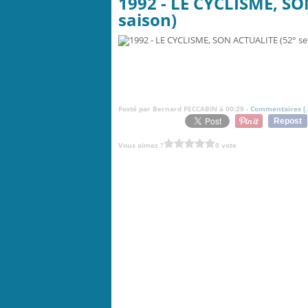
1992 - LE CYCLISME, SO
saison)
Posté par Bernard PECCABIN à 00:29 -
Commentaires [
Repost
Vous aimez ?
0 vote