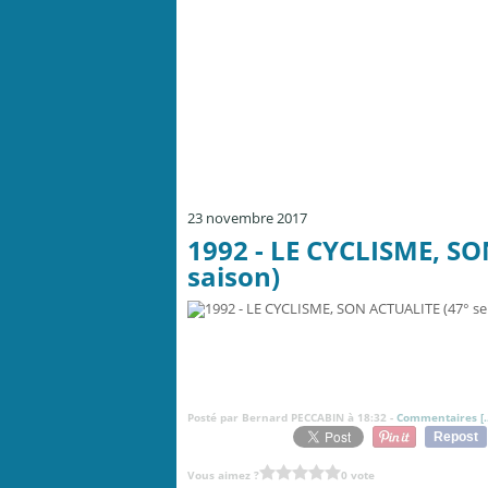
23 novembre 2017
1992 - LE CYCLISME, SO
saison)
Posté par Bernard PECCABIN à 18:32 -
Commentaires [
Repost
Vous aimez ?
0 vote