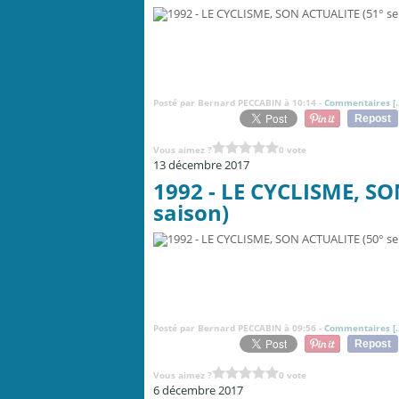
Posté par Bernard PECCABIN à 10:14 -
Commentaires [
Repost
Vous aimez ?
0 vote
13 décembre 2017
1992 - LE CYCLISME, SO
saison)
Posté par Bernard PECCABIN à 09:56 -
Commentaires [
Repost
Vous aimez ?
0 vote
6 décembre 2017