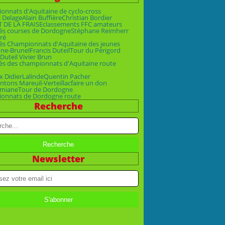
nnats d'Aquitaine de cyclo-cross
 Delage
Alain Buffière
Christian Bordier
T DE LA FRAISE
classements FFC amateurs
ès courses de Dordogne
Stéphane Reimherr
ré
ès Championnats d'Aquitaine des jeunes
ne-Brunel
Francis Duteil
Tour du Périgord
Duteil Vivier Brun
ès des championnats d'Aquitaine route
x Didier
Lalinde
Quentin Pacher
ntons Mareuil-Verteillac
faire un don
emiane
Tour de Dordogne
onnats de Dordogne route
Recherche
Newsletter