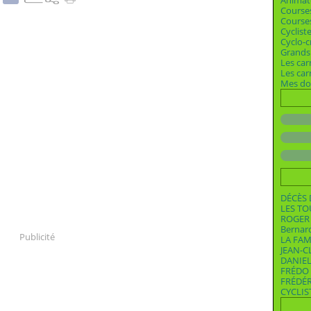
Animat
Course
Courses
Cyclist
Cyclo-c
Grands 
Les car
Les ca
Mes dos
DÉCÈS 
LES T
ROGER 
Bernar
Publicité
LA FAM
JEAN-C
DANIEL
FRÉDO 
FRÉDÉ
CYCLIS