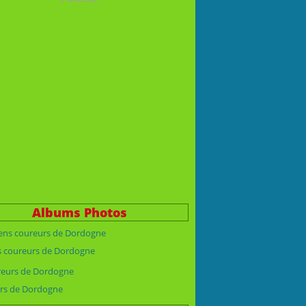
Albums Photos
s coureurs de Dordogne
rs de Dordogne