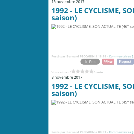
15 novembre 2017
1992 - LE CYCLISME, SO
saison)
Posté par Bernard PECCABIN à 18:18 -
Commentaires [
Repost
Vous aimez ?
0 vote
8 novembre 2017
1992 - LE CYCLISME, SO
saison)
Posté par Bernard PECCABIN à 08:51 -
Commentaires [