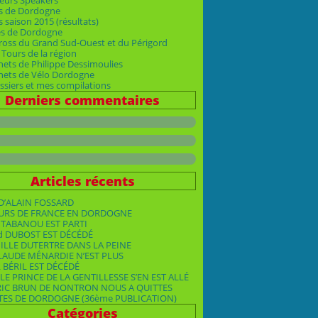
eurs Speakers
s de Dordogne
 saison 2015 (résultats)
es de Dordogne
ross du Grand Sud-Ouest et du Périgord
Tours de la région
nets de Philippe Dessimoulies
rnets de Vélo Dordogne
siers et mes compilations
Derniers commentaires
Articles récents
D’ALAIN FOSSARD
OURS DE FRANCE EN DORDOGNE
TABANOU EST PARTI
d DUBOST EST DÉCÉDÉ
ILLE DUTERTRE DANS LA PEINE
LAUDE MÉNARDIE N’EST PLUS
 BÉRIL EST DÉCÉDÉ
LE PRINCE DE LA GENTILLESSE S’EN EST ALLÉ
RIC BRUN DE NONTRON NOUS A QUITTES
TES DE DORDOGNE (36ème PUBLICATION)
Catégories