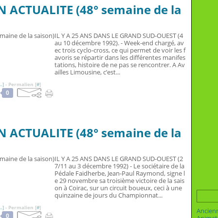
N ACTUALITE (48° semaine de la
IL Y A 25 ANS DANS LE GRAND SUD-OUEST (4
au 10 décembre 1992). - Week-end chargé, av
ec trois cyclo-cross, ce qui permet de voir les f
avoris se répartir dans les différentes manifes
tations, histoire de ne pas se rencontrer. A Av
ailles Limousine, c’est...
…
]
- Permalien [
#
]
0
N ACTUALITE (48° semaine de la
IL Y A 25 ANS DANS LE GRAND SUD-OUEST (2
7/11 au 3 décembre 1992) - Le sociétaire de la
Pédale Faidherbe, Jean-Paul Raymond, signe l
e 29 novembre sa troisième victoire de la sais
on à Coirac, sur un circuit boueux, ceci à une
quinzaine de jours du Championnat...
…
]
- Permalien [
#
]
Ancien
0